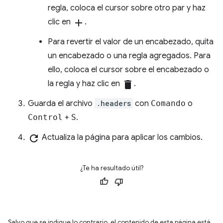
regla, coloca el cursor sobre otro par y haz
clic en
add
.
Para revertir el valor de un encabezado, quita
un encabezado o una regla agregados. Para
ello, coloca el cursor sobre el encabezado o
la regla y haz clic en
delete
.
Guarda el archivo
.headers
con
Comando
o
Control
+
S
.
refresh
Actualiza la página para aplicar los cambios.
¿Te ha resultado útil?
Salvo que se indique lo contrario, el contenido de esta página está