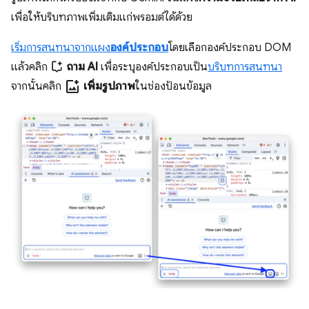
เพื่อให้บริบทภาพเพิ่มเติมแก่พรอมต์ได้ด้วย
เริ่มการสนทนาจากแผง
องค์ประกอบ
โดยเลือกองค์ประกอบ DOM
แล้วคลิก
ถาม AI
เพื่อระบุองค์ประกอบเป็น
บริบทการสนทนา
add_photo_alternate
จากนั้นคลิก
เพิ่มรูปภาพ
ในช่องป้อนข้อมูล