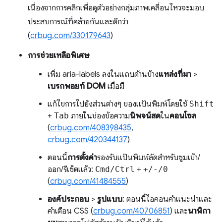
เนื่องจากการคลิกเพื่อดูตัวอย่างกลุ่มภาพเคลื่อนไหวจะมอบ
ประสบการณ์ที่คล้ายกันและดีกว่า
(
crbug.com/330179643
)
การช่วยเหลือพิเศษ
เพิ่ม aria-labels ลงในแถบด้านข้าง
แหล่งที่มา
>
เบรกพอยท์ DOM
เมื่อมี
แก้ไขการไปยังส่วนต่างๆ ของแป้นพิมพ์โดยใช้
Shift
+
Tab
ภายในช่องข้อความ
นิพจน์สด
ใน
คอนโซล
(
crbug.com/408398435
,
crbug.com/420344137
)
ตอนนี้
การตั้งค่า
รองรับแป้นพิมพ์ลัดสำหรับซูมเข้า/
ออก/รีเซ็ตแล้ว:
Cmd/Ctrl
+
+/-/0
(
crbug.com/41484555
)
องค์ประกอบ
>
รูปแบบ
: ตอนนี้ไอคอนคำแนะนำและ
คำเตือน CSS (
crbug.com/40706851
) และ
นาฬิกา