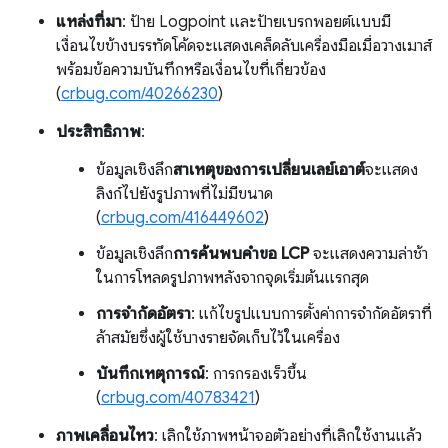
แหล่งที่มา
: ป้าย Logpoint และป้ายเบรกพอยต์แบบมี
เงื่อนไขข้างบรรทัดโค้ดจะแสดงเคล็ดลับเครื่องมือเมื่อวางเมาส์
พร้อมข้อความบันทึกหรือเงื่อนไขที่เกี่ยวข้อง
(
crbug.com/40266230
)
ประสิทธิภาพ
:
ข้อมูลเชิงลึก
สาเหตุของการเปลี่ยนเลย์เอาต์
จะแสดง
ลิงก์ไปยังรูปภาพที่ไม่มีขนาด
(
crbug.com/416449602
)
ข้อมูลเชิงลึก
การค้นพบคำขอ LCP
จะแสดงความล่าช้า
ในการโหลดรูปภาพหลังจากจุดเริ่มต้นแรกสุด
การจำกัดอัตรา
: แก้ไขรูปแบบการตั้งค่าการจำกัดอัตราที่
ล้าสมัยซึ่งผู้ใช้บางรายจัดเก็บไว้ในเครื่อง
บันทึกเหตุการณ์
: การกรองเร็วขึ้น
(
crbug.com/40783421
)
ภาพเคลื่อนไหว
: เลิกใช้ภาพหน้าจอตัวอย่างที่เลิกใช้งานแล้ว