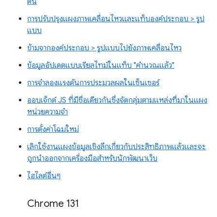
ต้น
การปรับปรุงแผงภาพเคลื่อนไหวและแท็บองค์ประกอบ > รูป
แบบ
ข้ามจากองค์ประกอบ > รูปแบบไปยังภาพเคลื่อนไหว
ข้อมูลอัปเดตแบบเรียลไทม์ในแท็บ "คำนวณแล้ว"
การจำลองแรงดันการประมวลผลในเซ็นเซอร์
ออบเจ็กต์ JS ที่มีชื่อเดียวกันซึ่งจัดกลุ่มตามแหล่งที่มาในแผง
หน่วยความจำ
การตั้งค่าโฉมใหม่
เลิกใช้งานแผงข้อมูลเชิงลึกเกี่ยวกับประสิทธิภาพแล้วและจะ
ถูกนำออกจากเครื่องมือสำหรับนักพัฒนาเว็บ
ไฮไลต์อื่นๆ
Chrome 131