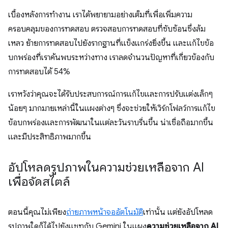
เบื้องหลังการทำงาน เราได้พยายามอย่างเต็มที่เพื่อเพิ่มความ
ครอบคลุมของการทดสอบ ตรวจสอบการทดสอบที่ซับซ้อนซึ่งล้ม
เหลว ย้ายการทดสอบไปยังรากฐานที่แข็งแกร่งยิ่งขึ้น และแก้ไขข้อ
บกพร่องที่เราค้นพบระหว่างทาง เราลดจำนวนปัญหาที่เกี่ยวข้องกับ
การทดสอบได้ 54%
เราหวังว่าคุณจะได้รับประสบการณ์การแก้ไขและการปรับแต่งเล็กๆ
น้อยๆ มากมายเหล่านี้ในแผงต่างๆ ซึ่งจะช่วยให้เวิร์กโฟลว์การแก้ไข
ข้อบกพร่องและการพัฒนาในแต่ละวันราบรื่นขึ้น น่าเชื่อถือมากขึ้น
และมีประสิทธิภาพมากขึ้น
อัปโหลดรูปภาพในความช่วยเหลือจาก AI
เพื่อจัดสไตล์
ตอนนี้คุณไม่เพียง
ถ่ายภาพหน้าจออัตโนมัติ
เท่านั้น แต่ยังอัปโหลด
รูปภาพใดก็ได้ไปยังแชทกับ Gemini ในแผง
ความช่วยเหลือจาก AI