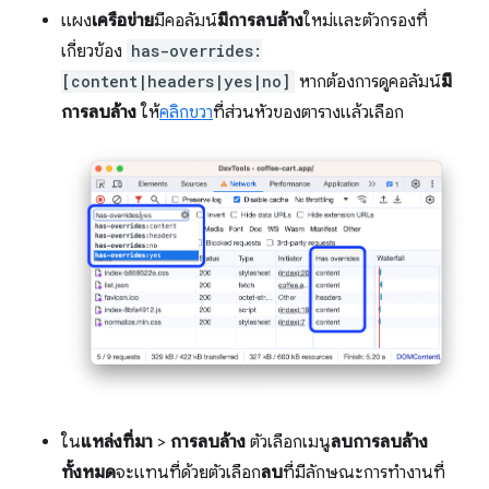
แผง
เครือข่าย
มีคอลัมน์
มีการลบล้าง
ใหม่และตัวกรองที่
เกี่ยวข้อง
has-overrides:
[content|headers|yes|no]
หากต้องการดูคอลัมน์
มี
การลบล้าง
ให้
คลิกขวา
ที่ส่วนหัวของตารางแล้วเลือก
ใน
แหล่งที่มา
>
การลบล้าง
ตัวเลือกเมนู
ลบการลบล้าง
ทั้งหมด
จะแทนที่ด้วยตัวเลือก
ลบ
ที่มีลักษณะการทำงานที่