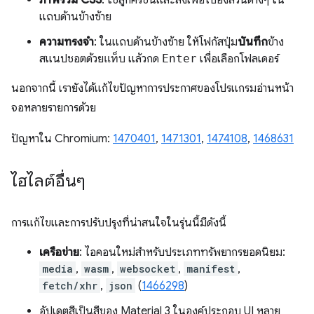
แถบด้านข้างซ้าย
ความทรงจำ
: ในแถบด้านข้างซ้าย ให้โฟกัสปุ่ม
บันทึก
ข้าง
สแนปชอตด้วย
แท็บ
แล้วกด
Enter
เพื่อเลือกโฟลเดอร์
นอกจากนี้ เรายังได้แก้ไขปัญหาการประกาศของโปรแกรมอ่านหน้า
จอหลายรายการด้วย
ปัญหาใน Chromium:
1470401
,
1471301
,
1474108
,
1468631
ไฮไลต์อื่นๆ
การแก้ไขและการปรับปรุงที่น่าสนใจในรุ่นนี้มีดังนี้
เครือข่าย
: ไอคอนใหม่สำหรับประเภททรัพยากรยอดนิยม:
media
,
wasm
,
websocket
,
manifest
,
fetch/xhr
,
json
(
1466298
)
อัปเดตสีเป็นสีของ Material 3 ในองค์ประกอบ UI หลาย