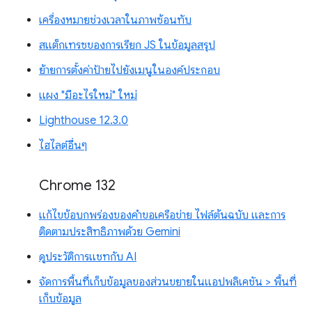
เครื่องหมายช่วงเวลาในภาพซ้อนทับ
สแต็กเทรซของการเรียก JS ในข้อมูลสรุป
ย้ายการตั้งค่าป้ายไปยังเมนูในองค์ประกอบ
แผง "มีอะไรใหม่" ใหม่
Lighthouse 12.3.0
ไฮไลต์อื่นๆ
Chrome 132
แก้ไขข้อบกพร่องของคำขอเครือข่าย ไฟล์ต้นฉบับ และการ
ติดตามประสิทธิภาพด้วย Gemini
ดูประวัติการแชทกับ AI
จัดการพื้นที่เก็บข้อมูลของส่วนขยายในแอปพลิเคชัน > พื้นที่
เก็บข้อมูล