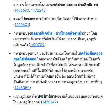
รายการ โดยเฉพาะในแผง
องค์ประกอบ
และ
ประสิทธิภาพ
(
1456690
,
1472243
)
ตอนนี้
Issues
จะเก็บปัญหาเกี่ยวกับคุกกี้ไว้ในการนำทาง
(
1466601
)
การปรับปรุง
แอปพลิเคชัน
>
การโหลดล่วงหน้า
ต่างๆ โดย
เฉพาะอย่างยิ่งตารางที่จัดเรียงได้และรายละเอียดชุดกฎที่
แก้ไขแล้ว (
1410709
)
การปรับปรุงต่างๆ ของโปรแกรมแก้ไขคำสั่งใน
เครื่องมือตรวจ
สอบโปรโตคอล
โดยเฉพาะคำเตือนเกี่ยวกับการป้อนข้อมูลที่
ไม่ถูกต้อง การแก้ไขคำสั่งที่ส่งไปแล้ว โปรแกรมแก้ไขพารามิ
เตอร์ออบเจ็กต์ที่ไม่มีคีย์ที่กำหนดไว้ล่วงหน้า การรองรับ
Enum ที่ไม่ได้กำหนดโดยการอ้างอิง ออบเจ็กต์ที่ไม่มีการ
อ้างอิงประเภท คำสั่งตัวกรองตามการจับคู่สตริงย่อย และอื่นๆ
(
1448050
)
แผนภูมิเปลวไฟ
ประสิทธิภาพ
จะมีเส้นขอบรอบกล่องทั้งหมด
ในแผนภูมิวงกลม (
1470147
)