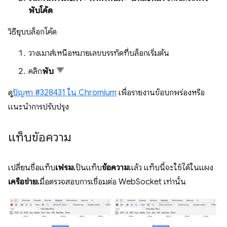
พับโค้ด
วิธียุบบล็อกโค้ด
วางเมาส์เหนือหมายเลขบรรทัดที่บล็อกเริ่มต้น
คลิก
พับ
ดู
ปัญหา #328431 ใน Chromium
เพื่อรายงานข้อบกพร่องหรือ
แนะนำการปรับปรุง
แท็บข้อความ
เปลี่ยนชื่อแท็บ
เฟรม
เป็นแท็บ
ข้อความ
แล้ว แท็บนี้จะใช้ได้ในแผง
เครือข่าย
เมื่อตรวจสอบการเชื่อมต่อ WebSocket เท่านั้น