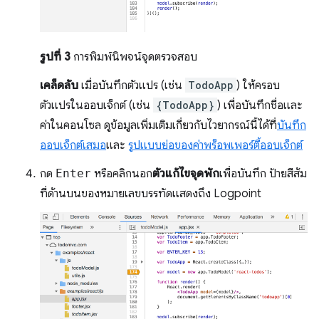
รูปที่ 3
การพิมพ์นิพจน์จุดตรวจสอบ
เคล็ดลับ
เมื่อบันทึกตัวแปร (เช่น
TodoApp
) ให้ครอบ
ตัวแปรในออบเจ็กต์ (เช่น
{TodoApp}
) เพื่อบันทึกชื่อและ
ค่าในคอนโซล ดูข้อมูลเพิ่มเติมเกี่ยวกับไวยากรณ์นี้ได้ที่
บันทึก
ออบเจ็กต์เสมอ
และ
รูปแบบย่อของค่าพร็อพเพอร์ตี้ออบเจ็กต์
กด
Enter
หรือคลิกนอก
ตัวแก้ไขจุดพัก
เพื่อบันทึก ป้ายสีส้ม
ที่ด้านบนของหมายเลขบรรทัดแสดงถึง Logpoint