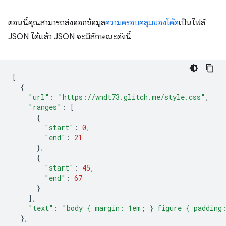
ตอนนี้คุณสามารถส่งออกข้อมูล
ความครอบคลุมของโค้ด
เป็นไฟล์
JSON ได้แล้ว JSON จะมีลักษณะดังนี้
[
{
"url"
:
"https://wndt73.glitch.me/style.css"
,
"ranges"
:
[
{
"start"
:
0
,
"end"
:
21
},
{
"start"
:
45
,
"end"
:
67
}
],
"text"
:
"body { margin: 1em; } figure { padding
},