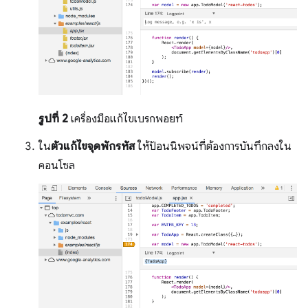
รูปที่ 2
เครื่องมือแก้ไขเบรกพอยท์
ใน
ตัวแก้ไขจุดพักรหัส
ให้ป้อนนิพจน์ที่ต้องการบันทึกลงใน
คอนโซล