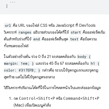
...
]
url
คือ URL ของไฟล์ CSS หรือ JavaScript ที่ DevTools
วิเคราะห์
ranges
อธิบายส่วนของโค้ดที่ใช้
start
คือออฟเซ็ตเริ่ม
ต้นสำหรับช่วงที่ใช้
end
คือออฟเซ็ตสิ้นสุด
text
คือข้อความ
ทั้งหมดของไฟล์
ในตัวอย่างข้างต้น ช่วง 0 ถึง 21 จะสอดคล้องกับ
body {
margin: 1em; }
และช่วง 45 ถึง 67 จะสอดคล้องกับ
h1 {
color: #317EFB; }
กล่าวคือ ระบบใช้ชุดกฎแรกและชุดกฎ
สุดท้าย แต่ไม่ได้ใช้ชุดกฎตรงกลาง
วิธีวิเคราะห์ปริมาณโค้ดที่ใช้ในการโหลดหน้าเว็บและส่งออกข้อมูล
กด
Control
+
Shift
+
P
หรือ
Command
+
Shift
+
P
(Mac) เพื่อเปิดเมนูคำสั่ง