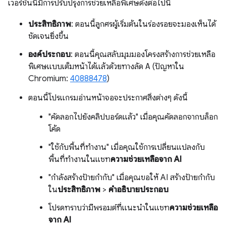
เวอร์ชันนี้มีการปรับปรุงการช่วยเหลือพิเศษดังต่อไปนี้
ประสิทธิภาพ
: ตอนนี้ลูกศรผู้เริ่มต้นในร่องรอยจะมองเห็นได้
ชัดเจนยิ่งขึ้น
องค์ประกอบ
: ตอนนี้คุณสลับมุมมองโครงสร้างการช่วยเหลือ
พิเศษแบบเต็มหน้าได้แล้วด้วยทางลัด
A
(ปัญหาใน
Chromium:
40888478
)
ตอนนี้โปรแกรมอ่านหน้าจอจะประกาศสิ่งต่างๆ ดังนี้
"คัดลอกไปยังคลิปบอร์ดแล้ว" เมื่อคุณคัดลอกจากบล็อก
โค้ด
"ใช้กับพื้นที่ทำงาน" เมื่อคุณใช้การเปลี่ยนแปลงกับ
พื้นที่ทำงานในแชท
ความช่วยเหลือจาก AI
"กำลังสร้างป้ายกำกับ" เมื่อคุณขอให้ AI สร้างป้ายกำกับ
ใน
ประสิทธิภาพ
>
คำอธิบายประกอบ
โปรดทราบว่ามีพรอมต์ที่แนะนำในแชท
ความช่วยเหลือ
จาก AI