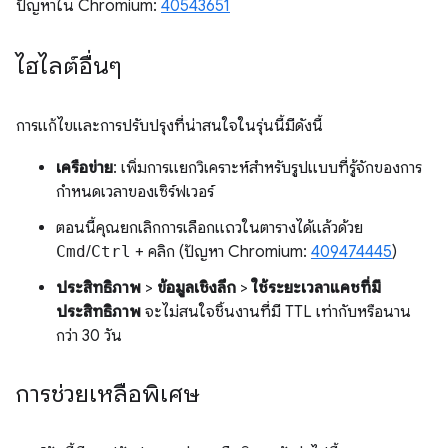
ปัญหาใน Chromium:
40543651
ไฮไลต์อื่นๆ
การแก้ไขและการปรับปรุงที่น่าสนใจในรุ่นนี้มีดังนี้
เครือข่าย
: เพิ่มการแยกวิเคราะห์สำหรับรูปแบบที่รู้จักของการ
กำหนดเวลาของเซิร์ฟเวอร์
ตอนนี้คุณยกเลิกการเลือกแถวในตารางได้แล้วด้วย
Cmd
/
Ctrl
+ คลิก (ปัญหา Chromium:
409474445
)
ประสิทธิภาพ
>
ข้อมูลเชิงลึก
>
ใช้ระยะเวลาแคชที่มี
ประสิทธิภาพ
จะไม่สนใจชิ้นงานที่มี TTL เท่ากับหรือนาน
กว่า 30 วัน
การช่วยเหลือพิเศษ