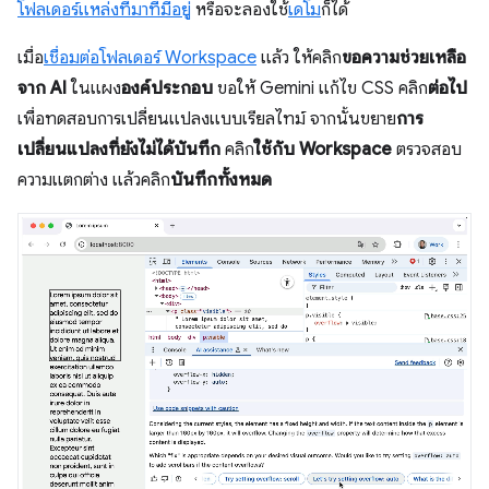
โฟลเดอร์แหล่งที่มาที่มีอยู่
หรือจะลองใช้
เดโม
ก็ได้
เมื่อ
เชื่อมต่อโฟลเดอร์ Workspace
แล้ว ให้คลิก
ขอความช่วยเหลือ
จาก AI
ในแผง
องค์ประกอบ
ขอให้ Gemini แก้ไข CSS คลิก
ต่อไป
เพื่อทดสอบการเปลี่ยนแปลงแบบเรียลไทม์ จากนั้นขยาย
การ
เปลี่ยนแปลงที่ยังไม่ได้บันทึก
คลิก
ใช้กับ Workspace
ตรวจสอบ
ความแตกต่าง แล้วคลิก
บันทึกทั้งหมด