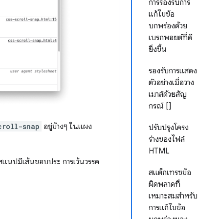
การรองรับการ
แก้ไขข้อ
บกพร่องด้วย
เบรกพอยต์ที่ดี
ยิ่งขึ้น
รองรับการแสดง
ตัวอย่างเมื่อวาง
เมาส์ด้วยสัญ
กรณ์ []
croll-snap
อยู่ข้างๆ ในแผง
ปรับปรุงโครง
ร่างของไฟล์
HTML
รสแนปมีเส้นขอบประ การเว้นวรรค
สแต็กเทรซข้อ
ผิดพลาดที่
เหมาะสมสำหรับ
การแก้ไขข้อ