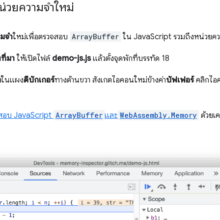
น่วยความจำใหม่
ามจำ
ใหม่เพื่อตรวจสอบ
ArrayBuffer
ใน JavaScript รวมถึงหน่วย
ที่มา
ให้เปิดไฟล์
demo-js.js
แล้วตั้งจุดพักที่บรรทัด 18
ต
ในแผง
ดีบักเกอร์
ทางด้านขวา สังเกตไอคอนใหม่ข้างค่า
บัฟเฟอร์
คลิกไอค
สอบ JavaScript
ArrayBuffer
และ
WebAssembly.Memory
ด้วยเ