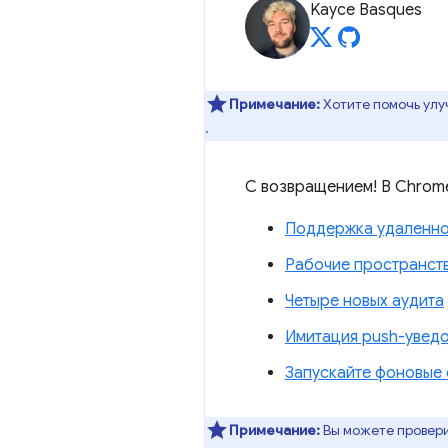
Kayce Basques
Примечание:
Хотите помочь улу
.
С возвращением! В Chrome
Поддержка удаленной
Рабочие пространств
Четыре новых аудита
Имитация push-уведо
Запускайте фоновые 
Примечание:
Вы можете проверит