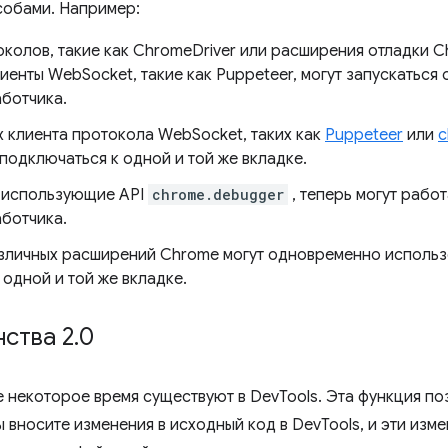
собами. Например:
околов, такие как ChromeDriver или расширения отладки C
иенты WebSocket, такие как Puppeteer, могут запускаться
ботчика.
х клиента протокола WebSocket, таких как
Puppeteer
или
c
подключаться к одной и той же вкладке.
 использующие API
chrome.debugger
, теперь могут рабо
ботчика.
зличных расширений Chrome могут одновременно использ
 одной и той же вкладке.
ства 2
.
0
 некоторое время существуют в DevTools. Эта функция по
Вы вносите изменения в исходный код в DevTools, и эти изм