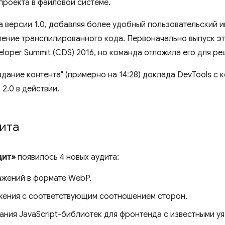
проекта в файловой системе.
а версии 1.0, добавляя более удобный пользовательский 
ление транспилированного кода. Первоначально выпуск э
loper Summit (CDS) 2016, но команда отложила его для р
дание контента" (примерно на 14:28) доклада DevTools с 
2.0 в действии.
ита
дит»
появилось 4 новых аудита:
жений в формате WebP.
жения с соответствующим соотношением сторон.
ания JavaScript-библиотек для фронтенда с известными у