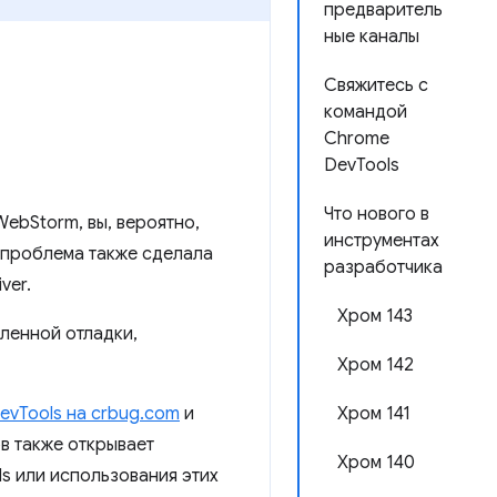
предваритель
ные каналы
Свяжитесь с
командой
Chrome
DevTools
Что нового в
WebStorm, вы, вероятно,
инструментах
а проблема также сделала
разработчика
ver.
Хром 143
ленной отладки,
Хром 142
evTools на crbug.com
и
Хром 141
в также открывает
Хром 140
s или использования этих