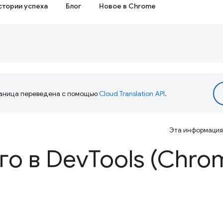
стории успеха
Блог
Новое в Chrome
аница переведена с помощью
Cloud Translation API
.
Эта информация 
го в Dev
Tools (Chro