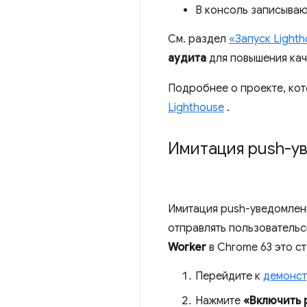
В консоль записываю
См. раздел
«Запуск Light
аудита
для повышения кач
Подробнее о проекте, ко
Lighthouse
.
Имитация push-ув
Имитация push-уведомлени
отправлять пользовательс
Worker
в Chrome 63 это с
Перейдите к
демонст
Нажмите
«Включить 