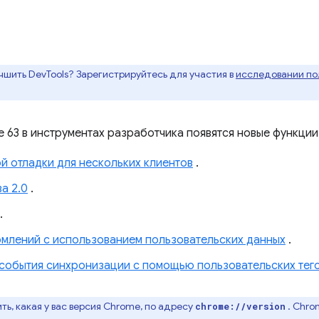
чшить DevTools? Зарегистрируйтесь для участия в
исследовании пол
 63 в инструментах разработчика появятся новые функции,
 отладки для нескольких клиентов
.
а 2.0
.
.
млений с использованием пользовательских данных
.
события синхронизации с помощью пользовательских тег
ь, какая у вас версия Chrome, по адресу
. Chro
chrome://version