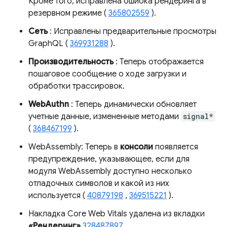
Кроме того, исправлена ​​ошибка рендеринга в
резервном режиме (
365802559
).
Сеть
: Исправлены предварительные просмотры
GraphQL (
369931288
).
Производительность
: Теперь отображается
пошаговое сообщение о ходе загрузки и
обработки трассировок.
WebAuthn
: Теперь динамически обновляет
учетные данные, измененные методами
signal*
(
368467199
).
WebAssembly: Теперь в
консоли
появляется
предупреждение, указывающее, если для
модуля WebAssembly доступно несколько
отладочных символов и какой из них
используется (
40879198
,
369515221
).
Накладка Core Web Vitals удалена из вкладки
«Рендеринг»
328487897
.