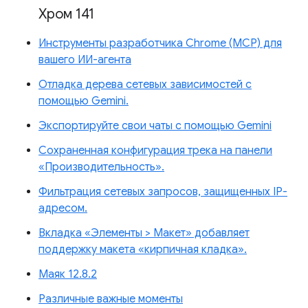
Хром 141
Инструменты разработчика Chrome (MCP) для
вашего ИИ-агента
Отладка дерева сетевых зависимостей с
помощью Gemini.
Экспортируйте свои чаты с помощью Gemini
Сохраненная конфигурация трека на панели
«Производительность».
Фильтрация сетевых запросов, защищенных IP-
адресом.
Вкладка «Элементы > Макет» добавляет
поддержку макета «кирпичная кладка».
Маяк 12.8.2
Различные важные моменты