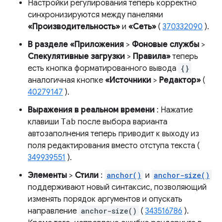
Настройки регулирования теперь корректно
синхронизируются между панелями
«Производительность»
и
«Сеть»
(
370332090
).
В разделе «Приложения
>
Фоновые службы
>
Спекулятивные загрузки
>
Правила»
теперь
есть кнопка форматированного вывода
{}
аналогичная кнопке
«Источники
>
Редактор»
(
40279147
).
Выражения в реальном времени
: Нажатие
клавиши
Tab
после выбора варианта
автозаполнения теперь приводит к выходу из
поля редактирования вместо отступа текста (
349939551
).
Элементы
>
Стили
:
anchor()
и
anchor-size()
поддерживают новый синтаксис, позволяющий
изменять порядок аргументов и опускать
направление
anchor-size()
(
343516786
).