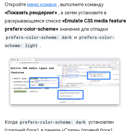
Откройте
меню команд
, выполните команду
«Показать рендеринг»
, а затем установите в
раскрывающемся списке
«Emulate CSS media feature
prefers-color-scheme»
значение для отладки
prefers-color-scheme: dark
и
prefers-color-
scheme: light
.
Когда
prefers-color-scheme: dark
установлен
(средний блок), в панели «Стили» (правый блок)