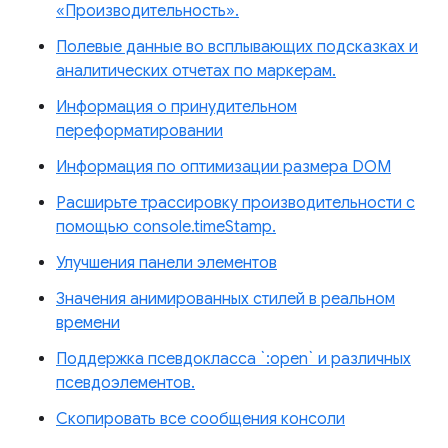
«Производительность».
Полевые данные во всплывающих подсказках и
аналитических отчетах по маркерам.
Информация о принудительном
переформатировании
Информация по оптимизации размера DOM
Расширьте трассировку производительности с
помощью console.timeStamp.
Улучшения панели элементов
Значения анимированных стилей в реальном
времени
Поддержка псевдокласса `:open` и различных
псевдоэлементов.
Скопировать все сообщения консоли