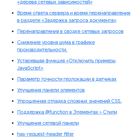
«дерева сетевых зависимостей»
Время ответа сервера и время перенаправления
в разделе «Задержка запроса документа»
Перенаправления в сводке сетевых запросов
Снижение уровня шума в графике
производительности.
Устаревшая функция «Отключить примеры
JavaScript»
Параметр точности геолокации в датчиках
Улучшения панели элементов
Упрощенная отладка сложных значений CSS.
Поддержка @function в Элементах > Стили
Улучшения сетевой панели
has-request-header filter