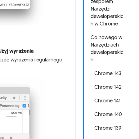
zespołem
Narzędzi
deweloperskic
h w Chrome
Co nowego w
Narzędziach
Użyj wyrażenia
deweloperskic
zczać wyrażenia regularnego
h
Chrome 143
Chrome 142
Chrome 141
Chrome 140
Chrome 139