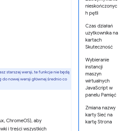
nieskończonyc
h pętli
Czas działań
użytkownika na
kartach
Skuteczność
Wybieranie
instancji
asz starszej wersji, te funkcje nie będą
maszyn
ę do nowej wersji głównej średnio co
wirtualnych
JavaScript w
panelu Pamięć
Zmiana nazwy
karty Sieć na
ux, ChromeOS), aby
kartę Strona
ki i treści wszystkich