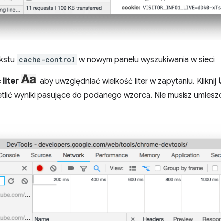
ekstu
cache-control
w nowym panelu wyszukiwania w sieci
liter
, aby uwzględniać wielkość liter w zapytaniu. Kliknij
etlić wyniki pasujące do podanego wzorca. Nie musisz umies