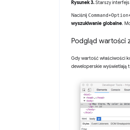
Rysunek 3.
Starszy interfej
Naciśnij
Command
+
Option
wyszukiwanie globalne
. M
Podgląd wartości
Gdy wartość właściwości k
deweloperskie wyświetlają 