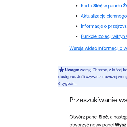
Karta
Sieć
w panelu
Ź
Aktualizacje ciemneg
Informacje o przejrzy
Funkcje izolacji witry
Wersja wideo informacji o we
Uwaga:
wersję Chrome, z której k
dostępne. Jeśli używasz nowszej wersj
6 tygodni.
Przeszukiwanie ws
Otwórz panel
Sieć
, a nastę
otworzyć nowy panel
Wyszu