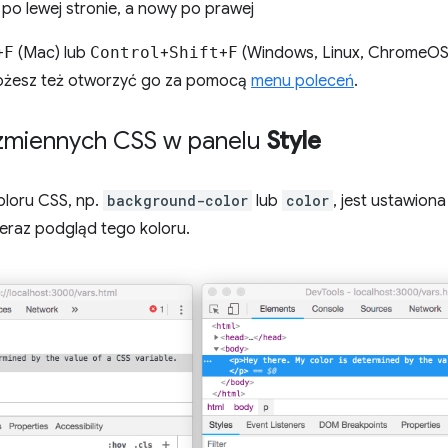
s po lewej stronie, a nowy po prawej
+
F
(Mac) lub
Control
+
Shift
+
F
(Windows, Linux, ChromeOS
ożesz też otworzyć go za pomocą
menu poleceń
.
 zmiennych CSS w panelu
Style
oloru CSS, np.
background-color
lub
color
, jest ustawion
teraz podgląd tego koloru.