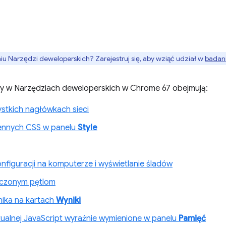
 Narzędzi deweloperskich? Zarejestruj się, aby wziąć udział w
badani
ny w Narzędziach deweloperskich w Chrome 67 obejmują:
stkich nagłówkach sieci
ennych CSS w panelu
Style
nfiguracji na komputerze i wyświetlanie śladów
ńczonym pętlom
nika na kartach
Wyniki
tualnej JavaScript wyraźnie wymienione w panelu
Pamięć