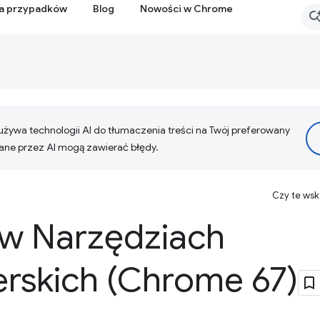
ia przypadków
Blog
Nowości w Chrome
żywa technologii AI do tłumaczenia treści na Twój preferowany
ne przez AI mogą zawierać błędy.
Czy te ws
w Narzędziach
rskich (Chrome 67)