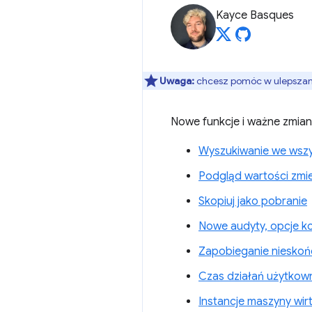
Kayce Basques
Uwaga:
chcesz pomóc w ulepszaniu
Nowe funkcje i ważne zmia
Wyszukiwanie we wszy
Podgląd wartości zmi
Skopiuj jako pobranie
Nowe audyty, opcje ko
Zapobieganie niesko
Czas działań użytkow
Instancje maszyny wir