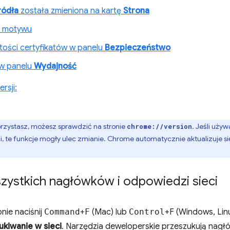
ródła
została zmieniona na kartę
Strona
o motywu
stości certyfikatów w panelu
Bezpieczeństwo
n w panelu
Wydajność
rsji:
orzystasz, możesz sprawdzić na stronie
. Jeśli używ
chrome://version
i, te funkcje mogły ulec zmianie. Chrome automatycznie aktualizuje si
zystkich nagłówków i odpowiedzi sieci
pnie naciśnij
Command
+
F
(Mac) lub
Control
+F (Windows, Lin
kiwanie w sieci
. Narzędzia deweloperskie przeszukują nagłów