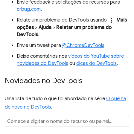
Envie feedback e solicitações de recursos para
crbug.com
.
more_vert
Relate um problema do DevTools usando
Mais
opções
>
Ajuda
>
Relatar um problema do
DevTools
.
Envie um tweet para
@ChromeDevTools
.
Deixe comentários nos
vídeos do YouTube sobre
novidades do DevTools
ou
dicas do DevTools
.
Novidades no Dev
Tools
Uma lista de tudo o que foi abordado na série
O que há
de novo no DevTools
.