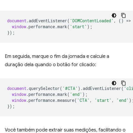
document
.
addEventListener
(
'DOMContentLoaded'
,
()
=
>
window
.
performance
.
mark
(
'start'
);
});
Em seguida, marque o fim da jornada e calcule a
duração dela quando o botão for clicado:
document
.
querySelector
(
'#CTA'
).
addEventListener
(
'cl
window
.
performance
.
mark
(
'end'
);
window
.
performance
.
measure
(
'CTA'
,
'start'
,
'end'
)
});
Você também pode extrair suas medições, facilitando o