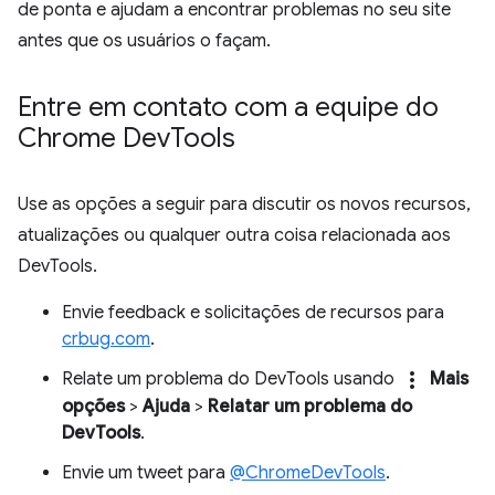
de ponta e ajudam a encontrar problemas no seu site
antes que os usuários o façam.
Entre em contato com a equipe do
Chrome Dev
Tools
Use as opções a seguir para discutir os novos recursos,
atualizações ou qualquer outra coisa relacionada aos
DevTools.
Envie feedback e solicitações de recursos para
crbug.com
.
more_vert
Relate um problema do DevTools usando
Mais
opções
>
Ajuda
>
Relatar um problema do
DevTools
.
Envie um tweet para
@ChromeDevTools
.