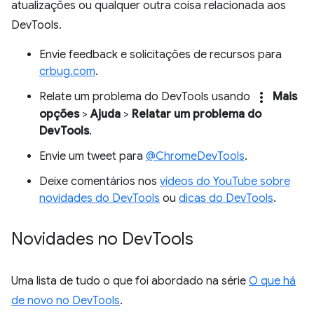
atualizações ou qualquer outra coisa relacionada aos
DevTools.
Envie feedback e solicitações de recursos para
crbug.com
.
more_vert
Relate um problema do DevTools usando
Mais
opções
>
Ajuda
>
Relatar um problema do
DevTools
.
Envie um tweet para
@ChromeDevTools
.
Deixe comentários nos
vídeos do YouTube sobre
novidades do DevTools
ou
dicas do DevTools
.
Novidades no Dev
Tools
Uma lista de tudo o que foi abordado na série
O que há
de novo no DevTools
.