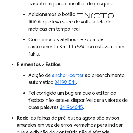
caracteres para consultas de pesquisa.
Início
Adicionamos o botão
Início
, que leva você de volta à tela de
métricas em tempo real.
Corrigimos os atalhos de zoom de
rastreamento
Shift
+
S
/
W
que estavam com
falha.
Elementos
>
Estilos
:
Adição de
anchor-center
ao preenchimento
automático
341991541
.
Foi corrigido um bug em que o editor do
flexbox não estava disponível para valores de
duas palavras
341964645
.
Rede
: as falhas de pré-busca agora são avisos
amarelos em vez de erros vermelhos para indicar
que a exibição do conteúdo não é afetada