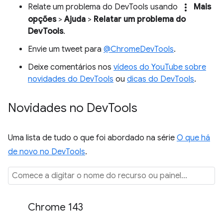
more_vert
Relate um problema do DevTools usando
Mais
opções
>
Ajuda
>
Relatar um problema do
DevTools
.
Envie um tweet para
@ChromeDevTools
.
Deixe comentários nos
vídeos do YouTube sobre
novidades do DevTools
ou
dicas do DevTools
.
Novidades no Dev
Tools
Uma lista de tudo o que foi abordado na série
O que há
de novo no DevTools
.
Chrome 143