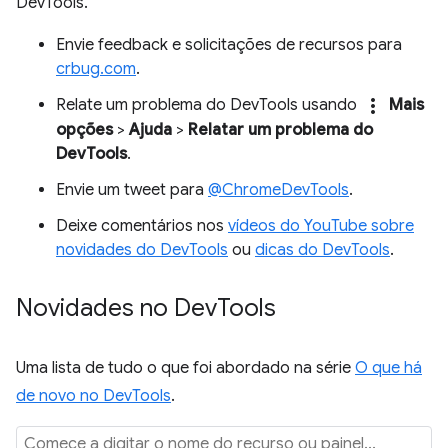
DevTools.
Envie feedback e solicitações de recursos para
crbug.com
.
more_vert
Relate um problema do DevTools usando
Mais
opções
>
Ajuda
>
Relatar um problema do
DevTools
.
Envie um tweet para
@ChromeDevTools
.
Deixe comentários nos
vídeos do YouTube sobre
novidades do DevTools
ou
dicas do DevTools
.
Novidades no Dev
Tools
Uma lista de tudo o que foi abordado na série
O que há
de novo no DevTools
.