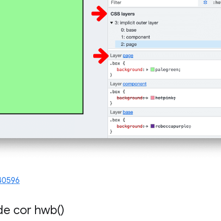
40596
de cor
hwb(
)