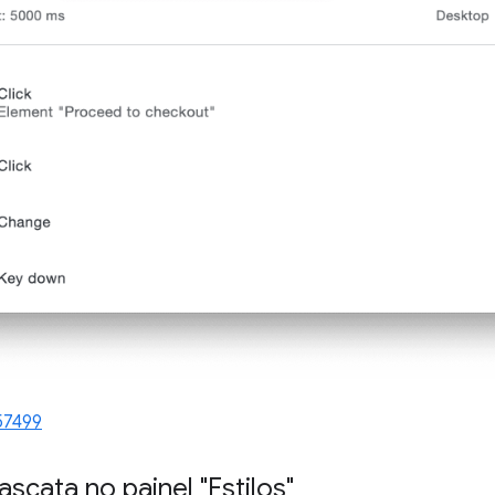
57499
cata no painel "Estilos"