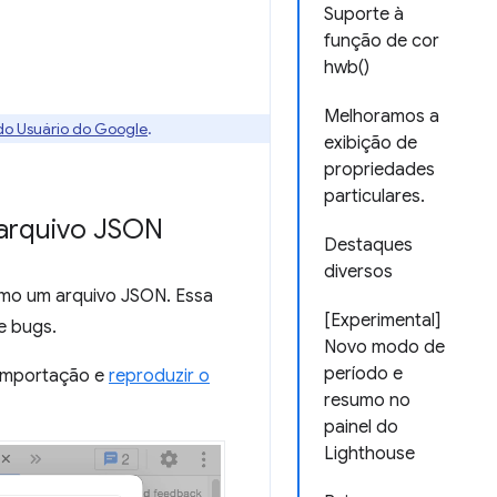
Suporte à
função de cor
hwb()
Melhoramos a
 do Usuário do Google
.
exibição de
propriedades
particulares.
 arquivo JSON
Destaques
diversos
omo um arquivo JSON. Essa
[Experimental]
de bugs.
Novo modo de
período e
 importação e
reproduzir o
resumo no
painel do
Lighthouse