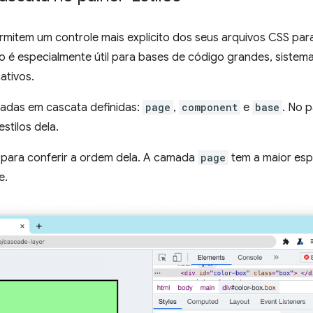
mitem um controle mais explícito dos seus arquivos CSS para 
sso é especialmente útil para bases de código grandes, sistem
ativos.
madas em cascata definidas:
page
,
component
e
base
. No p
stilos dela.
para conferir a ordem dela. A camada
page
tem a maior espe
e.