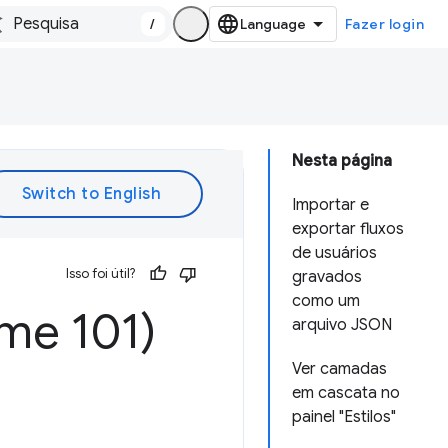
/
Fazer login
Nesta página
Importar e
exportar fluxos
de usuários
Isso foi útil?
gravados
como um
me 101)
arquivo JSON
Ver camadas
em cascata no
painel "Estilos"