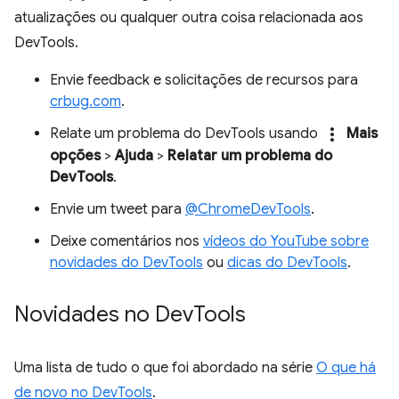
atualizações ou qualquer outra coisa relacionada aos
DevTools.
Envie feedback e solicitações de recursos para
crbug.com
.
more_vert
Relate um problema do DevTools usando
Mais
opções
>
Ajuda
>
Relatar um problema do
DevTools
.
Envie um tweet para
@ChromeDevTools
.
Deixe comentários nos
vídeos do YouTube sobre
novidades do DevTools
ou
dicas do DevTools
.
Novidades no Dev
Tools
Uma lista de tudo o que foi abordado na série
O que há
de novo no DevTools
.