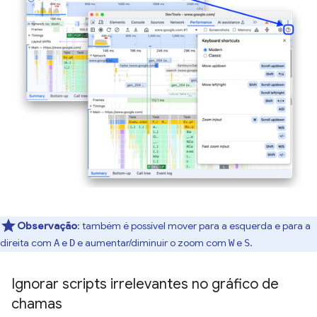
Observação
:
também é possível mover para a esquerda e para a
direita com
e
e aumentar/diminuir o zoom com
e
.
A
D
W
S
Ignorar scripts irrelevantes no gráfico de
chamas