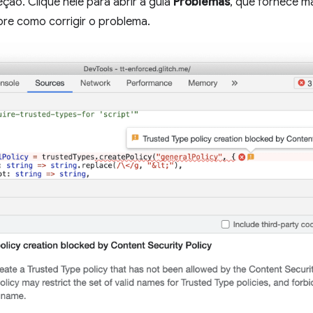
ção. Clique nele para abrir a guia
Problemas
, que fornece m
re como corrigir o problema.