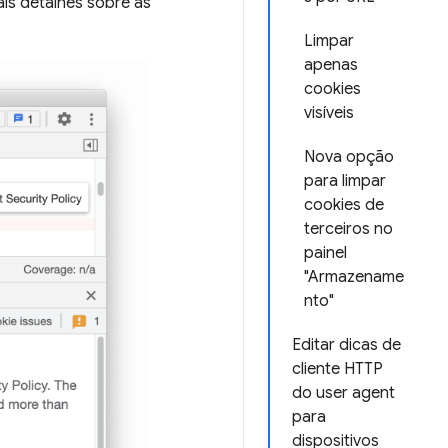
ais detalhes sobre as
Limpar
apenas
cookies
visíveis
Nova opção
para limpar
cookies de
terceiros no
painel
"Armazename
nto"
Editar dicas de
cliente HTTP
do user agent
para
dispositivos