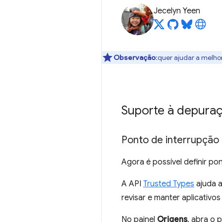
Jecelyn Yeen
Observação
:quer ajudar a melho
Suporte à depuraç
Ponto de interrupção 
Agora é possível definir po
A API
Trusted Types
ajuda a
revisar e manter aplicativ
No painel
Origens
, abra o p