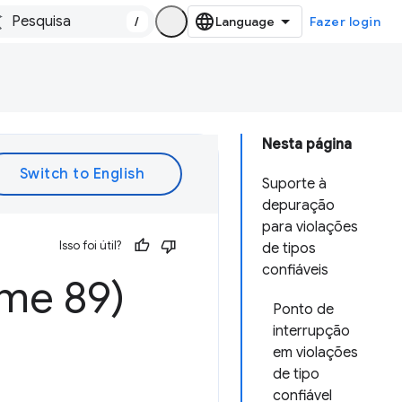
/
Fazer login
Nesta página
Suporte à
depuração
para violações
Isso foi útil?
de tipos
confiáveis
me 89)
Ponto de
interrupção
em violações
de tipo
confiável