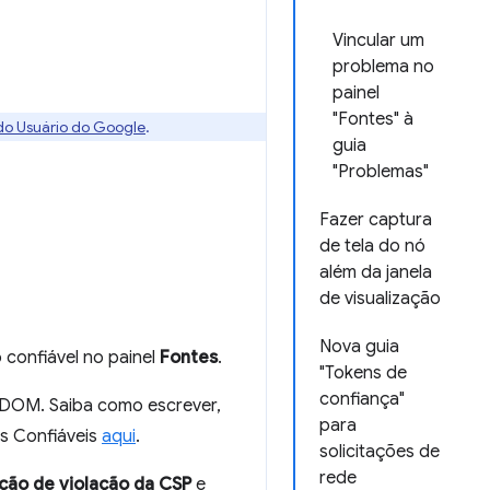
Vincular um
problema no
painel
"Fontes" à
 do Usuário do Google
.
guia
"Problemas"
Fazer captura
de tela do nó
além da janela
de visualização
Nova guia
 confiável no painel
Fontes
.
"Tokens de
confiança"
m DOM. Saiba como escrever,
para
os Confiáveis
aqui
.
solicitações de
rede
ção de violação da CSP
e