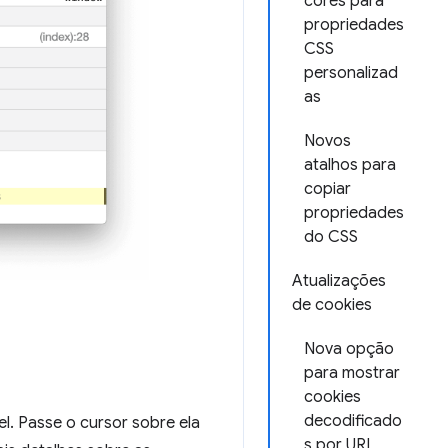
cores para
propriedades
CSS
personalizad
as
Novos
atalhos para
copiar
propriedades
do CSS
Atualizações
de cookies
Nova opção
para mostrar
cookies
decodificado
el. Passe o cursor sobre ela
s por URL