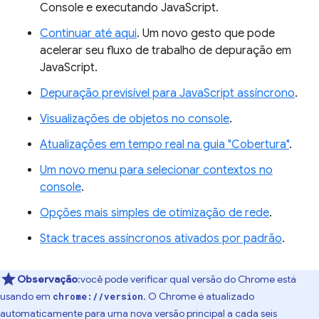
Console e executando JavaScript.
Continuar até aqui
. Um novo gesto que pode
acelerar seu fluxo de trabalho de depuração em
JavaScript.
Depuração previsível para JavaScript assíncrono
.
Visualizações de objetos no console
.
Atualizações em tempo real na guia "Cobertura"
.
Um novo menu para selecionar contextos no
console
.
Opções mais simples de otimização de rede
.
Stack traces assíncronos ativados por padrão
.
Observação
:você pode verificar qual versão do Chrome está
usando em
. O Chrome é atualizado
chrome://version
automaticamente para uma nova versão principal a cada seis