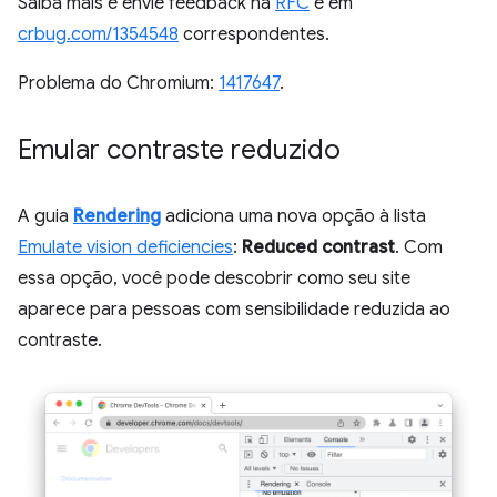
Saiba mais e envie feedback na
RFC
e em
crbug.com/1354548
correspondentes.
Problema do Chromium:
1417647
.
Emular contraste reduzido
A guia
Rendering
adiciona uma nova opção à lista
Emulate vision deficiencies
:
Reduced contrast
. Com
essa opção, você pode descobrir como seu site
aparece para pessoas com sensibilidade reduzida ao
contraste.