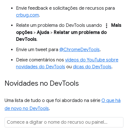
Envie feedback e solicitações de recursos para
crbug.com
.
more_vert
Relate um problema do DevTools usando
Mais
opções
>
Ajuda
>
Relatar um problema do
DevTools
.
Envie um tweet para
@ChromeDevTools
.
Deixe comentários nos
vídeos do YouTube sobre
novidades do DevTools
ou
dicas do DevTools
.
Novidades no Dev
Tools
Uma lista de tudo o que foi abordado na série
O que há
de novo no DevTools
.