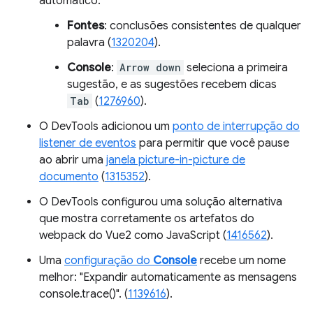
automático:
Fontes
: conclusões consistentes de qualquer
palavra (
1320204
).
Console
:
Arrow down
seleciona a primeira
sugestão, e as sugestões recebem dicas
Tab
(
1276960
).
O DevTools adicionou um
ponto de interrupção do
listener de eventos
para permitir que você pause
ao abrir uma
janela picture-in-picture de
documento
(
1315352
).
O DevTools configurou uma solução alternativa
que mostra corretamente os artefatos do
webpack do Vue2 como JavaScript (
1416562
).
Uma
configuração do
Console
recebe um nome
melhor: "Expandir automaticamente as mensagens
console.trace()". (
1139616
).