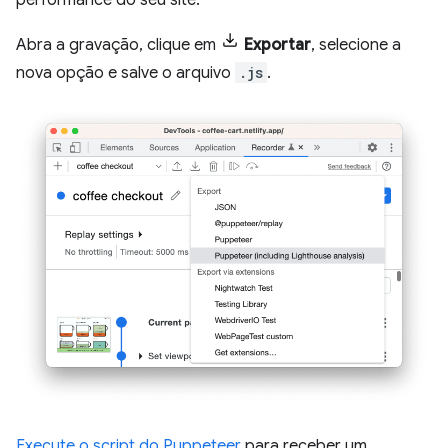
performance do seu site.
Abra a gravação, clique em
Exportar
, selecione a
nova opção e salve o arquivo
.js
.
Execute o script do Puppeteer
para receber um