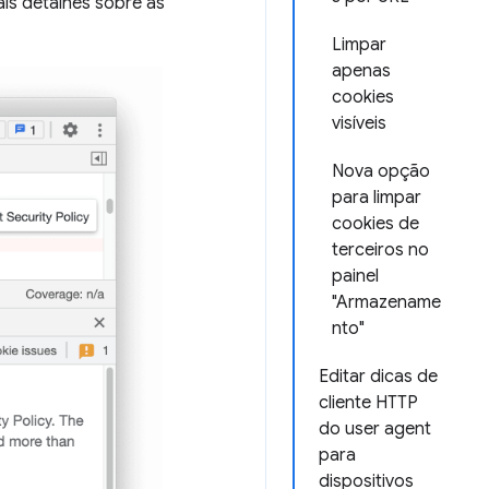
ais detalhes sobre as
Limpar
apenas
cookies
visíveis
Nova opção
para limpar
cookies de
terceiros no
painel
"Armazename
nto"
Editar dicas de
cliente HTTP
do user agent
para
dispositivos