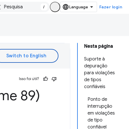
/
Fazer login
Nesta página
Suporte à
depuração
para violações
Isso foi útil?
de tipos
confiáveis
me 89)
Ponto de
interrupção
em violações
de tipo
confiável