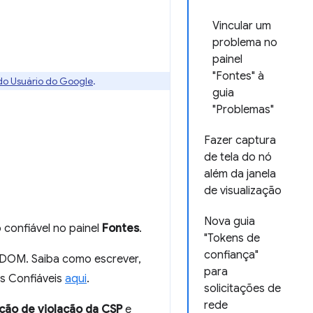
Vincular um
problema no
painel
"Fontes" à
 do Usuário do Google
.
guia
"Problemas"
Fazer captura
de tela do nó
além da janela
de visualização
Nova guia
 confiável no painel
Fontes
.
"Tokens de
confiança"
m DOM. Saiba como escrever,
para
os Confiáveis
aqui
.
solicitações de
rede
ção de violação da CSP
e