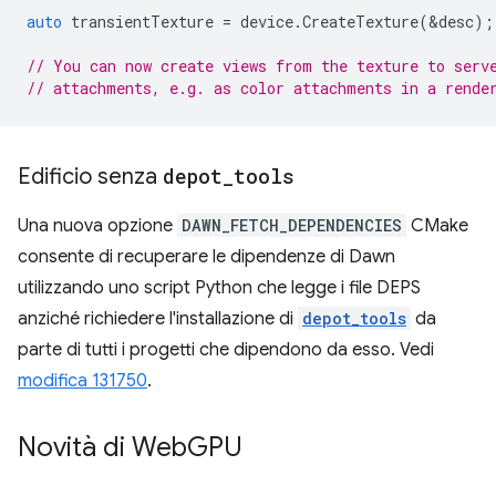
auto
transientTexture
=
device
.
CreateTexture
(
&
desc
);
// You can now create views from the texture to serv
// attachments, e.g. as color attachments in a rende
Edificio senza
depot
_
tools
Una nuova opzione
DAWN_FETCH_DEPENDENCIES
CMake
consente di recuperare le dipendenze di Dawn
utilizzando uno script Python che legge i file DEPS
anziché richiedere l'installazione di
depot_tools
da
parte di tutti i progetti che dipendono da esso. Vedi
modifica 131750
.
Novità di Web
GPU