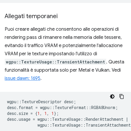
Allegati temporanei
Puoi creare allegati che consentono alle operazioni di
rendering pass di rimanere nella memoria delle tessere,
evitando il traffico VRAM e potenzialmente l'allocazione
VRAM per le texture impostando l'utilizzo di
wgpu::TextureUsage::TransientAttachment
. Questa
funzionalità è supportata solo per Metal e Vulkan. Vedi
issue dawn: 1695
.
wgpu
::
TextureDescriptor
desc
;
desc
.
format
=
wgpu
::
TextureFormat
::
RGBA8Unorm
;
desc
.
size
=
{
1
,
1
,
1
};
desc
.
usage
=
wgpu
::
TextureUsage
::
RenderAttachment
|
wgpu
::
TextureUsage
::
TransientAttachment