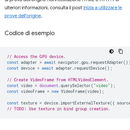
ulteriori informazioni, consulta il post
Inizia a utilizzare le
prove dell'origine
.
Codice di esempio
// Access the GPU device.
const
adapter
=
await
navigator
.
gpu
.
requestAdapter
()
const
device
=
await
adapter
.
requestDevice
();
// Create VideoFrame from HTMLVideoElement.
const
video
=
document
.
querySelector
(
"video"
);
const
videoFrame
=
new
VideoFrame
(
video
);
const
texture
=
device
.
importExternalTexture
({
sourc
// TODO: Use texture in bind group creation.