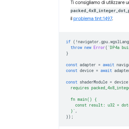
Ti consigliamo di utilizzare 
packed_4x8_integer_dot_
il
problema tint:1497
.
if
(
!
navigator
.
gpu
.
wgslLang
throw
new
Error
(
`DP4a bui
}
const
adapter
=
await
navig
const
device
=
await
adapte
const
shaderModule
=
device
  requires packed_4x8_integ
  fn main() {
    const result: u32 = dot
  }`
,
});