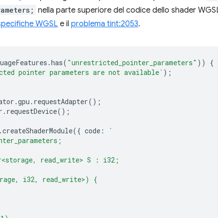
rameters;
nella parte superiore del codice dello shader WGS
 specifiche WGSL
e il
problema tint:2053
.
uageFeatures
.
has
(
"unrestricted_pointer_parameters"
))
{
cted pointer parameters are not available`
);
ator
.
gpu
.
requestAdapter
();
r
.
requestDevice
();
.
createShaderModule
({
code
:
`
nter_parameters;
r<storage, read_write> S : i32;
rage, i32, read_write>) {