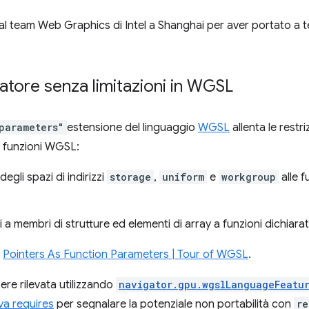
al team Web Graphics di Intel a Shanghai per aver portato a t
atore senza limitazioni in WGSL
parameters"
estensione del linguaggio
WGSL
allenta le restri
e funzioni WGSL:
egli spazi di indirizzi
storage
,
uniform
e
workgroup
alle f
a membri di strutture ed elementi di array a funzioni dichiarat
a
Pointers As Function Parameters | Tour of WGSL
.
ere rilevata utilizzando
navigator.gpu.wgslLanguageFeatu
iva requires
per segnalare la potenziale non portabilità con
re