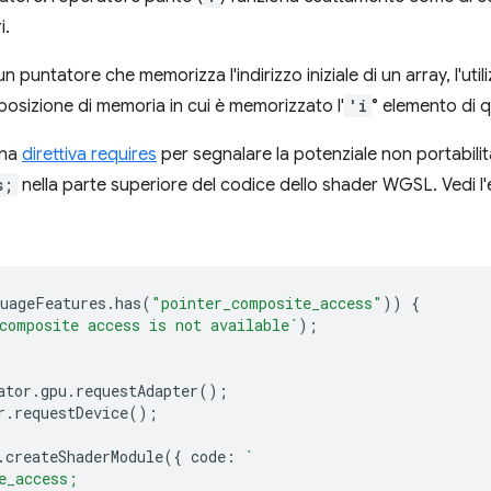
i.
n puntatore che memorizza l'indirizzo iniziale di un array, l'util
posizione di memoria in cui è memorizzato l'
'i
° elemento di qu
una
direttiva requires
per segnalare la potenziale non portabili
s;
nella parte superiore del codice dello shader WGSL. Vedi l
uageFeatures
.
has
(
"pointer_composite_access"
))
{
composite access is not available`
);
ator
.
gpu
.
requestAdapter
();
r
.
requestDevice
();
.
createShaderModule
({
code
:
`
e_access;