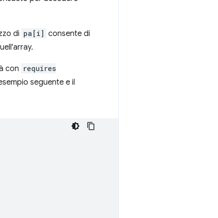
izzo di
pa[i]
consente di
ell'array.
tà con
requires
'esempio seguente e il