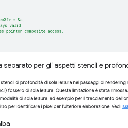
ec3f> = &a;
ays valid.
es pointer composite access.
ra separato per gli aspetti stencil e profon
di stencil di profondità di sola lettura nei passaggi di renderi
ncil) fossero di sola lettura. Questa limitazione è stata rimossa.
 modalità di sola lettura, ad esempio per il tracciamento dell'o
itto per identificare i pixel per l'ulteriore elaborazione. Vedi
is
alba