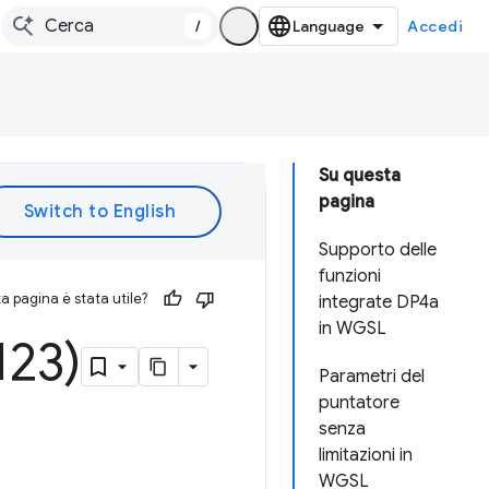
/
Accedi
Su questa
pagina
Supporto delle
funzioni
 pagina è stata utile?
integrate DP4a
in WGSL
23)
Parametri del
puntatore
senza
limitazioni in
WGSL