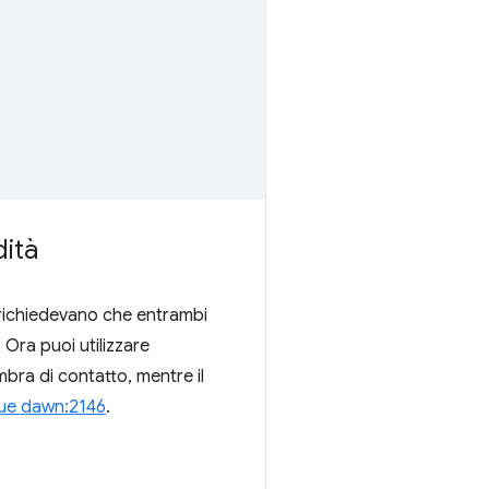
dità
ng richiedevano che entrambi
 Ora puoi utilizzare
mbra di contatto, mentre il
sue dawn:2146
.