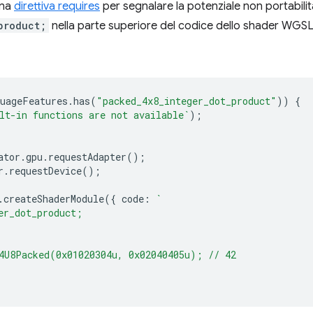
una
direttiva requires
per segnalare la potenziale non portabili
product;
nella parte superiore del codice dello shader WGSL
uageFeatures
.
has
(
"packed_4x8_integer_dot_product"
))
{
lt-in functions are not available`
);
ator
.
gpu
.
requestAdapter
();
r
.
requestDevice
();
.
createShaderModule
({
code
:
`
er_dot_product;
4U8Packed(0x01020304u, 0x02040405u); // 42