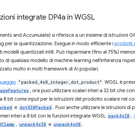
zioni integrate DP4a in WGSL
ents and Accumulate) si riferisce a un insieme di istruzioni 
ing per la quantizzazione. Esegue in modo efficiente i
prodotti 
sti modelli quantizzati int8. Può risparmiare (fino al 75%) memo
to di qualsiasi modello di machine learning nell'inferenza rispet
zzato molto in molti framework di AI popolari.
nguaggio
"packed_4x8_integer_dot_product"
WGSL è prese
ageFeatures
, ora puoi utilizzare scalari interi a 32 bit che c
a 8 bit come input per le istruzioni del prodotto scalare nel
acked
e
dot4I8Packed
. Puoi anche utilizzare le istruzioni d
meri interi a 8 bit con le funzioni integrate WGSL
pack4xI8
,
8Clamp
,
unpack4xI8
e
unpack4xU8
.