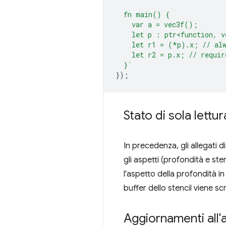
  fn main() {
    var a = vec3f();
    let p : ptr<function, v
    let r1 = (*p).x; // alw
    let r2 = p.x; // requir
  }`
});
Stato di sola lettu
In precedenza, gli allegati 
gli aspetti (profondità e ste
l'aspetto della profondità in
buffer dello stencil viene scr
Aggiornamenti all'