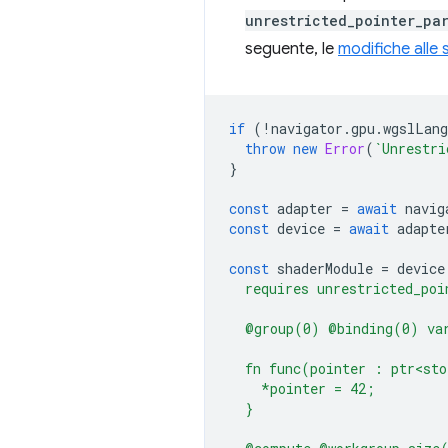
unrestricted_pointer_pa
seguente, le
modifiche alle
if
(
!
navigator
.
gpu
.
wgslLang
throw
new
Error
(
`Unrestri
}
const
adapter
=
await
navig
const
device
=
await
adapte
const
shaderModule
=
device
  requires unrestricted_poi
  @group(0) @binding(0) va
  fn func(pointer : ptr<sto
    *pointer = 42;
  }