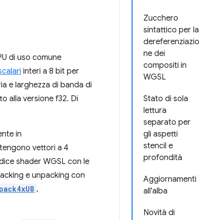
Zucchero
sintattico per la
dereferenziazio
ne dei
GPU di uso comune
compositi in
scalari
interi a 8 bit per
WGSL
ria e larghezza di banda di
to alla versione f32. Di
Stato di sola
lettura
separato per
nte in
gli aspetti
stencil e
ontengono vettori a 4
profondità
 codice shader WGSL con le
i packing e unpacking con
Aggiornamenti
pack4xU8
,
all'alba
Novità di