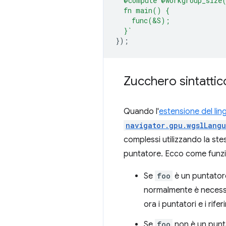
  @compute @workgroup_size
  fn main() {
    func(&S);
  }`
});
Zucchero sintattic
Quando l'
estensione del li
navigator.gpu.wgslLangu
complessi utilizzando la stes
puntatore. Ecco come funz
Se
foo
è un puntator
normalmente è necessa
ora i puntatori e i rife
Se
foo
non è un punta