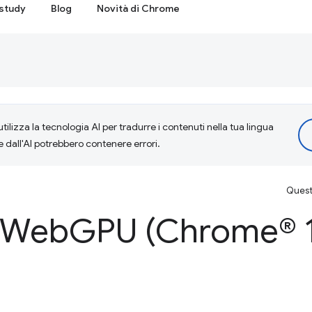
study
Blog
Novità di Chrome
tilizza la tecnologia AI per tradurre i contenuti nella tua lingua
e dall'AI potrebbero contenere errori.
Questa
i Web
GPU (Chrome® 1