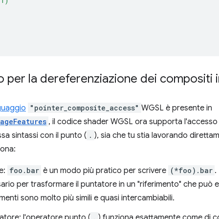
(1)
o per la dereferenziazione dei compositi
nguaggio
"pointer_composite_access"
WGSL è presente in
ageFeatures
, il codice shader WGSL ora supporta l'accesso a
sa sintassi con il punto (
.
), sia che tu stia lavorando diretta
iona:
e:
foo.bar
è un modo più pratico per scrivere
(*foo).bar
.
rio per trasformare il puntatore in un "riferimento" che può
rimenti sono molto più simili e quasi intercambiabili.
tore: l'operatore punto (
.
) funziona esattamente come di 