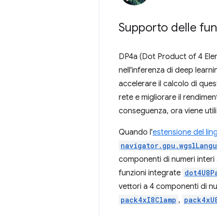
Supporto delle fun
DP4a (Dot Product of 4 Elem
nell'inferenza di deep learn
accelerare il calcolo di que
rete e migliorare il rendimen
conseguenza, ora viene utili
Quando l'
estensione del li
navigator.gpu.wgslLangu
componenti di numeri interi 
funzioni integrate
dot4U8P
vettori a 4 componenti di nu
pack4xI8Clamp
,
pack4xU