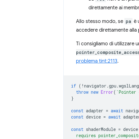
direttamente ai membr
Allo stesso modo, se
pa
è u
accedere direttamente alla 
Ti consigliamo di utilizzare 
pointer_composite_acces
problema tint:2113
.
if
(
!
navigator
.
gpu
.
wgslLang
throw
new
Error
(
`Pointer 
}
const
adapter
=
await
navig
const
device
=
await
adapte
const
shaderModule
=
device
  requires pointer_composit