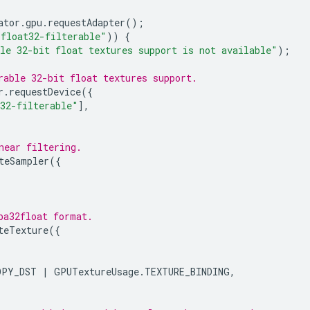
ator
.
gpu
.
requestAdapter
();
"float32-filterable"
))
{
le 32-bit float textures support is not available"
);
rable 32-bit float textures support.
r
.
requestDevice
({
32-filterable"
],
near filtering.
teSampler
({
ba32float format.
teTexture
({
OPY_DST
|
GPUTextureUsage
.
TEXTURE_BINDING
,