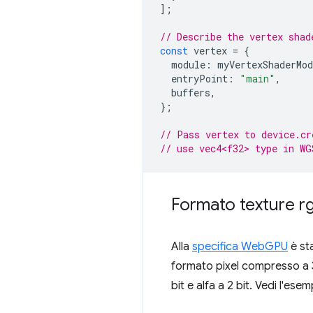
];
// Describe the vertex shad
const
vertex
=
{
module
:
myVertexShaderMod
entryPoint
:
"main"
,
buffers
,
};
// Pass vertex to device.cr
// use vec4<f32> type in WG
Formato texture r
Alla
specifica WebGPU
è st
formato pixel compresso a 32
bit e alfa a 2 bit. Vedi l'es