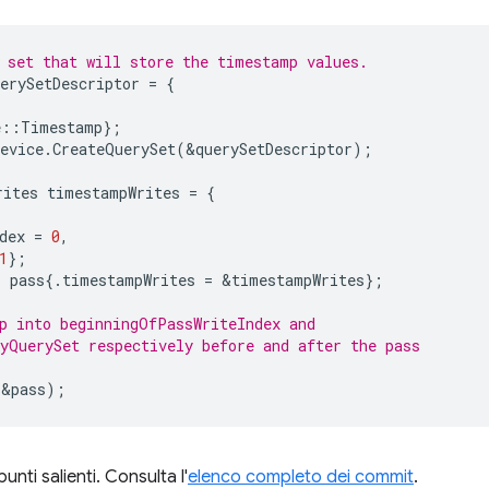
 set that will store the timestamp values.
erySetDescriptor
=
{
e
::
Timestamp
};
evice
.
CreateQuerySet
(
&
querySetDescriptor
);
rites
timestampWrites
=
{
dex
=
0
,
1
};
r
pass
{.
timestampWrites
=
&
timestampWrites
};
p into beginningOfPassWriteIndex and
yQuerySet respectively before and after the pass
(
&
pass
);
unti salienti. Consulta l'
elenco completo dei commit
.