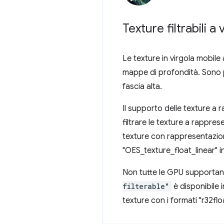
Texture filtrabili a
Le texture in virgola mobile
mappe di profondità. Sono pa
fascia alta.
Il supporto delle texture a r
filtrare le texture a rappres
texture con rappresentazione
"OES_texture_float_linear" 
Non tutte le GPU supportano l
filterable"
è disponibile 
texture con i formati "r32flo