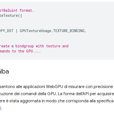
b10a2uint format.
teTexture
({
OPY_DST
|
GPUTextureUsage
.
TEXTURE_BINDING
,
reate a bindgroup with texture and
mands to the GPU....
alba
entono alle applicazioni WebGPU di misurare con precisione (
uzione dei comandi della GPU. La forma dell'API per acquisire
 tessere è stata aggiornata in modo che corrisponda alla specif
0
.