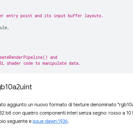
er entry point and its input buffer layouts.
ule
,
eateRenderPipeline() and
SL shader code to manipulate data.
gb10a2uint
ato aggiunto un nuovo formato di texture denominato "rgb10a2
 bit con quattro componenti interi senza segno: rosso a 10 bit
empio seguente e
issue dawn:1936
.