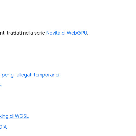
ti trattati nella serie
Novità di WebGPU
.
 per gli allegati temporanei
n
exing di WGSL
DIA