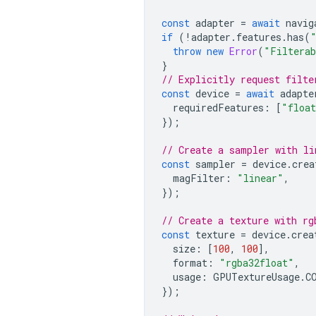
const
adapter
=
await
navig
if
(
!
adapter
.
features
.
has
(
throw
new
Error
(
"Filterab
}
// Explicitly request filte
const
device
=
await
adapte
requiredFeatures
:
[
"float
});
// Create a sampler with li
const
sampler
=
device
.
crea
magFilter
:
"linear"
,
});
// Create a texture with rg
const
texture
=
device
.
crea
size
:
[
100
,
100
],
format
:
"rgba32float"
,
usage
:
GPUTextureUsage
.
C
});