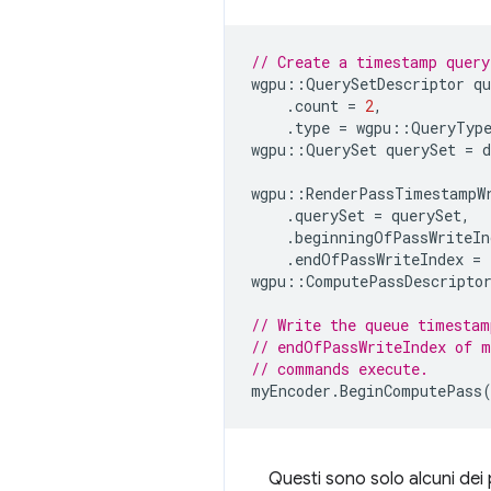
// Create a timestamp query
wgpu
::
QuerySetDescriptor
qu
.
count
=
2
,
.
type
=
wgpu
::
QueryTyp
wgpu
::
QuerySet
querySet
=
d
wgpu
::
RenderPassTimestampW
.
querySet
=
querySet
,
.
beginningOfPassWriteIn
.
endOfPassWriteIndex
=
wgpu
::
ComputePassDescripto
// Write the queue timestam
// endOfPassWriteIndex of m
// commands execute.
myEncoder
.
BeginComputePass
Questi sono solo alcuni dei p