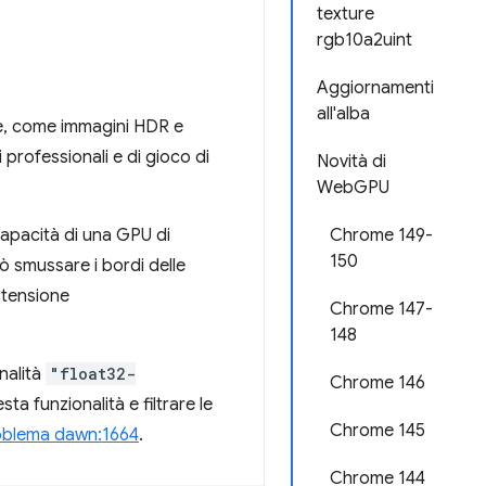
texture
rgb10a2uint
Aggiornamenti
all'alba
one, come immagini HDR e
professionali e di gioco di
Novità di
WebGPU
 capacità di una GPU di
Chrome 149-
150
uò smussare i bordi delle
estensione
Chrome 147-
148
nalità
"float32-
Chrome 146
ta funzionalità e filtrare le
Chrome 145
oblema dawn:1664
.
Chrome 144