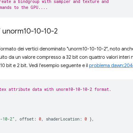
reate a bindgroup with sampler and texture and
mands to the GPU....
ci unorm10-10-10-2
formato dei vertici denominato "unorm10-10-10-2", noto anche
tuito da un valore compresso a 32 bit con quattro valori interi n
 10 bit e 2 bit. Vedi l'esempio seguente e il
problema dawn:204
tex attribute data with unorm10-10-10-2 format.
0-10-2"
,
offset
:
0
,
shaderLocation
:
0
},