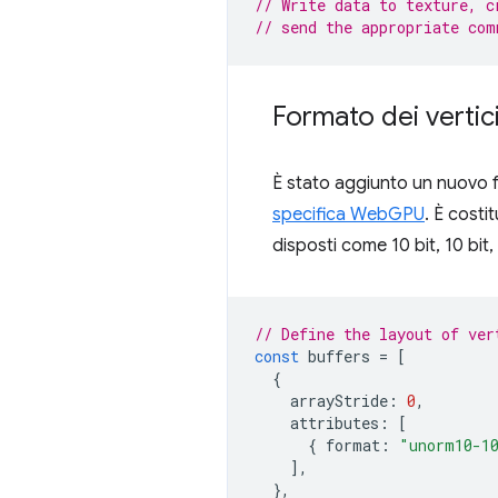
// Write data to texture, c
// send the appropriate com
Formato dei verti
È stato aggiunto un nuovo 
specifica WebGPU
. È costi
disposti come 10 bit, 10 bit,
// Define the layout of ver
const
buffers
=
[
{
arrayStride
:
0
,
attributes
:
[
{
format
:
"unorm10-1
],
},