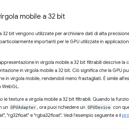
 virgola mobile a 32 bit
 a 32 bit vengono utilizzate per archiviare dati di alta precisi
rticolarmente importanti per le GPU utilizzate in applicazioni 
appresentazione in virgola mobile a 32 bit filtrabili descrive la
entazione in virgola mobile a 32 bit. Ciò significa che la GPU p
 in virgola mobile, rendendoli meno frastagliati. È simile all'
in WebGL.
e texture a virgola mobile a 32 bit filtrabili. Quando la funzio
in un
GPUAdapter
, ora puoi richiedere un
GPUDevice
con ques
at", "rg32float" e "rgba32float". Vedi l'esempio seguente e il
pr