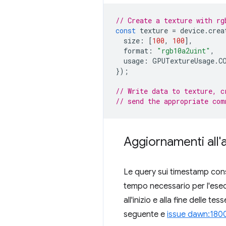
// Create a texture with rg
const
texture
=
device
.
crea
size
:
[
100
,
100
],
format
:
"rgb10a2uint"
,
usage
:
GPUTextureUsage
.
C
});
// Write data to texture, c
// send the appropriate com
Aggiornamenti all'
Le query sui timestamp cons
tempo necessario per l'esec
all'inizio e alla fine delle
seguente e
issue dawn:180