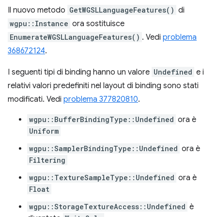
Il nuovo metodo
GetWGSLLanguageFeatures()
di
wgpu::Instance
ora sostituisce
EnumerateWGSLLanguageFeatures()
. Vedi
problema
368672124
.
I seguenti tipi di binding hanno un valore
Undefined
e i
relativi valori predefiniti nel layout di binding sono stati
modificati. Vedi
problema 377820810
.
wgpu::BufferBindingType::Undefined
ora è
Uniform
wgpu::SamplerBindingType::Undefined
ora è
Filtering
wgpu::TextureSampleType::Undefined
ora è
Float
wgpu::StorageTextureAccess::Undefined
è