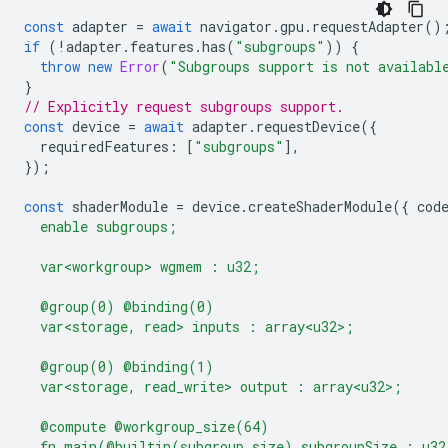
const
adapter
=
await
navigator
.
gpu
.
requestAdapter
()
if
(
!
adapter
.
features
.
has
(
"subgroups"
))
{
throw
new
Error
(
"Subgroups support is not availabl
}
// Explicitly request subgroups support.
const
device
=
await
adapter
.
requestDevice
({
requiredFeatures
:
[
"subgroups"
],
});
const
shaderModule
=
device
.
createShaderModule
({
cod
  enable subgroups;
  var<workgroup> wgmem : u32;
  @group(0) @binding(0)
  var<storage, read> inputs : array<u32>;
  @group(0) @binding(1)
  var<storage, read_write> output : array<u32>;
  @compute @workgroup_size(64)
  fn main(@builtin(subgroup_size) subgroupSize : u32