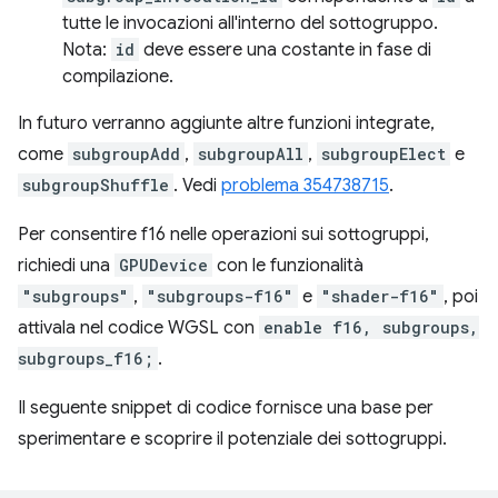
tutte le invocazioni all'interno del sottogruppo.
Nota:
id
deve essere una costante in fase di
compilazione.
In futuro verranno aggiunte altre funzioni integrate,
come
subgroupAdd
,
subgroupAll
,
subgroupElect
e
subgroupShuffle
. Vedi
problema 354738715
.
Per consentire f16 nelle operazioni sui sottogruppi,
richiedi una
GPUDevice
con le funzionalità
"subgroups"
,
"subgroups-f16"
e
"shader-f16"
, poi
attivala nel codice WGSL con
enable f16, subgroups,
subgroups_f16;
.
Il seguente snippet di codice fornisce una base per
sperimentare e scoprire il potenziale dei sottogruppi.