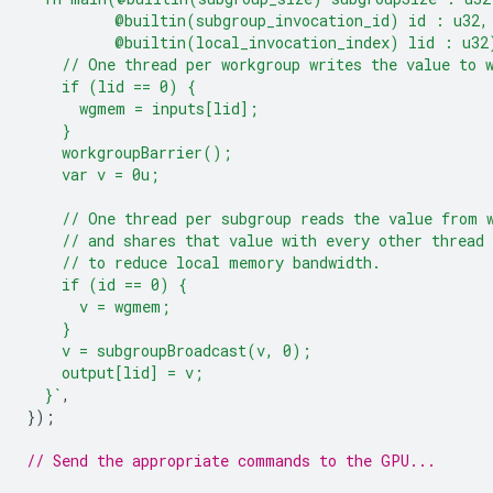
          @builtin(subgroup_invocation_id) id : u32,
          @builtin(local_invocation_index) lid : u32
    // One thread per workgroup writes the value to 
    if (lid == 0) {
      wgmem = inputs[lid];
    }
    workgroupBarrier();
    var v = 0u;
    // One thread per subgroup reads the value from 
    // and shares that value with every other thread 
    // to reduce local memory bandwidth.
    if (id == 0) {
      v = wgmem;
    }
    v = subgroupBroadcast(v, 0);
    output[lid] = v;
  }`
,
});
// Send the appropriate commands to the GPU...