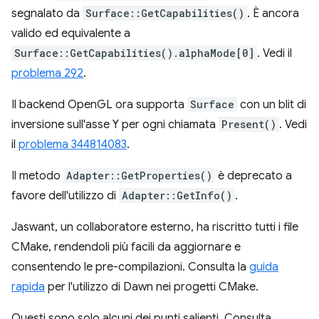
segnalato da
Surface::GetCapabilities()
. È ancora
valido ed equivalente a
Surface::GetCapabilities().alphaMode[0]
. Vedi il
problema 292
.
Il backend OpenGL ora supporta
Surface
con un blit di
inversione sull'asse Y per ogni chiamata
Present()
. Vedi
il
problema 344814083
.
Il metodo
Adapter::GetProperties()
è deprecato a
favore dell'utilizzo di
Adapter::GetInfo()
.
Jaswant, un collaboratore esterno, ha riscritto tutti i file
CMake, rendendoli più facili da aggiornare e
consentendo le pre-compilazioni. Consulta la
guida
rapida
per l'utilizzo di Dawn nei progetti CMake.
Questi sono solo alcuni dei punti salienti. Consulta