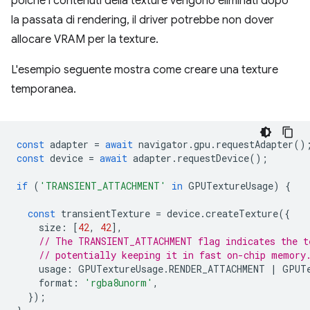
poiché i contenuti della texture vengono eliminati dopo
la passata di rendering, il driver potrebbe non dover
allocare VRAM per la texture.
L'esempio seguente mostra come creare una texture
temporanea.
const
adapter
=
await
navigator
.
gpu
.
requestAdapter
()
const
device
=
await
adapter
.
requestDevice
();
if
(
'TRANSIENT_ATTACHMENT'
in
GPUTextureUsage
)
{
const
transientTexture
=
device
.
createTexture
({
size
:
[
42
,
42
],
// The TRANSIENT_ATTACHMENT flag indicates the t
// potentially keeping it in fast on-chip memory
usage
:
GPUTextureUsage
.
RENDER_ATTACHMENT
|
GPUT
format
:
'rgba8unorm'
,
});