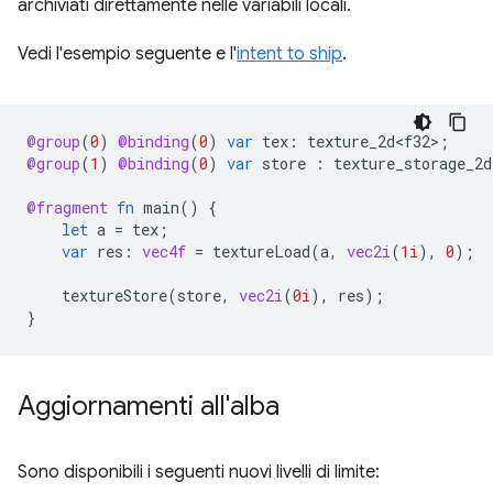
archiviati direttamente nelle variabili locali.
Vedi l'esempio seguente e l'
intent to ship
.
@group
(
0
)
@binding
(
0
)
var
tex
:
texture_2d<f32>
;
@group
(
1
)
@binding
(
0
)
var
store
:
texture_storage_2d
@fragment
fn
main
()
{
let
a
=
tex
;
var
res
:
vec4f
=
textureLoad
(
a
,
vec2i
(
1i
),
0
);
textureStore
(
store
,
vec2i
(
0i
),
res
);
}
Aggiornamenti all'alba
Sono disponibili i seguenti nuovi livelli di limite: