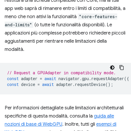
restituirà una scheda compatibile con Core, ma la tua
app web saprà di rimanere entro i limiti di compatibilità, a
meno che non attivi la funzionalità
"core-features-
and-limits"
(o tutte le funzionalità disponibili). Le
applicazioni più complesse potrebbero richiedere piccoli
aggiustamenti per rientrare nelle limitazioni della
modalità.
// Request a GPUAdapter in compatibility mode.
const
adapter
=
await
navigator
.
gpu
.
requestAdapter
({
const
device
=
await
adapter
.
requestDevice
();
Per informazioni dettagliate sulle limitazioni architetturali
specifiche di questa modalità, consulta la
guida alle
nozioni di base di WebGPU
. Inoltre, tutti gli
esempi di