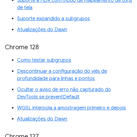
Suporte a HDR com modo de mapeamento de tons
de tela
Suporte expandido a subgrupos
Atualizações do Dawn
Chrome 128
Como testar subgrupos
Descontinuar a configuração do viés de
profundidade para linhas e pontos
Ocultar o aviso de erro não capturado do
DevTools se preventDefault
WGSL interpola a amostragem primeiro e depois
Atualizações do Dawn
Chrome 127