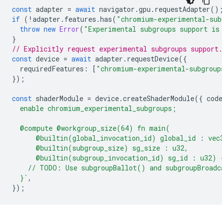
const
adapter
=
await
navigator
.
gpu
.
requestAdapter
()
if
(
!
adapter
.
features
.
has
(
"chromium-experimental-sub
throw
new
Error
(
"Experimental subgroups support is
}
// Explicitly request experimental subgroups support
const
device
=
await
adapter
.
requestDevice
({
requiredFeatures
:
[
"chromium-experimental-subgroup
});
const
shaderModule
=
device
.
createShaderModule
({
cod
  enable chromium_experimental_subgroups;
  @compute @workgroup_size(64) fn main(
      @builtin(global_invocation_id) global_id : vec
      @builtin(subgroup_size) sg_size : u32,
      @builtin(subgroup_invocation_id) sg_id : u32) 
    // TODO: Use subgroupBallot() and subgroupBroadc
  }`
,
});