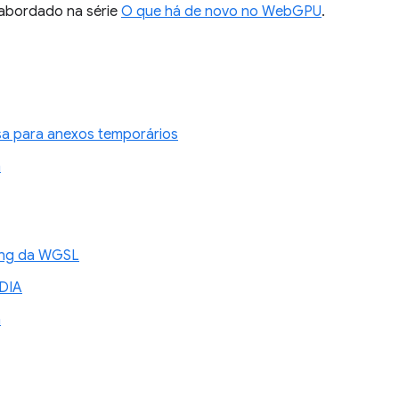
i abordado na série
O que há de novo no WebGPU
.
sa para anexos temporários
n
xing da WGSL
DIA
n