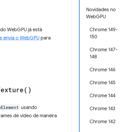
Novidades no
WebGPU
o do WebGPU já está
Chrome 149-
150
e envia o WebGPU
para
Chrome 147-
148
Chrome 146
Chrome 145
Texture(
)
Chrome 144
oElement
usando
Chrome 143
frames de vídeo de maneira
Chrome 142