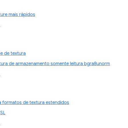
ture mais rápidos
n
e de textura
tura de armazenamento somente leitura bgra8unorm
n
a formatos de textura estendidos
GSL
n