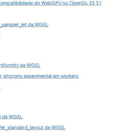
compatibilidade do WebGPU no OpenGL ES 3.1
_sampler_let da WGSL
n
niformity da WGSL
 síncrono experimental em workers
n
d da WGSL
fer_standard_layout da WGSL