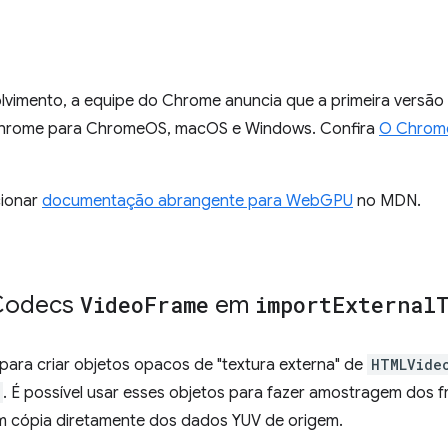
lvimento, a equipe do Chrome anuncia que a primeira versã
 Chrome para ChromeOS, macOS e Windows. Confira
O Chrom
ionar
documentação abrangente para WebGPU
no MDN.
Codecs
Video
Frame
em
import
External
ra criar objetos opacos de "textura externa" de
HTMLVide
. É possível usar esses objetos para fazer amostragem dos 
em cópia diretamente dos dados YUV de origem.