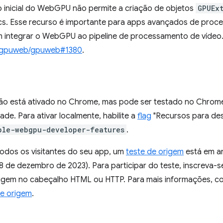
o inicial do WebGPU não permite a criação de objetos
GPUEx
 Esse recurso é importante para apps avançados de proce
ntegrar o WebGPU ao pipeline de processamento de vídeo.
gpuweb/gpuweb#1380
.
o está ativado no Chrome, mas pode ser testado no Chrome
ade. Para ativar localmente, habilite a
flag
"Recursos para de
ble-webgpu-developer-features
.
todos os visitantes do seu app, um
teste de origem
está em a
8 de dezembro de 2023). Para participar do teste, inscreva-s
rigem no cabeçalho HTML ou HTTP. Para mais informações, c
de origem
.