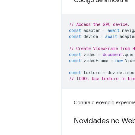
Código de amostra
// Access the GPU device.
const
adapter
=
await
navig
const
device
=
await
adapte
// Create VideoFrame from 
const
video
=
document
.
quer
const
videoFrame
=
new
Vide
const
texture
=
device
.
impo
// TODO: Use texture in bin
Confira o exemplo experim
Novidades no We