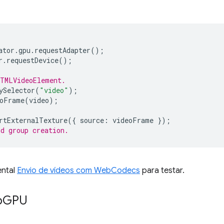
ator
.
gpu
.
requestAdapter
();
r
.
requestDevice
();
HTMLVideoElement.
ySelector
(
"video"
);
oFrame
(
video
);
rtExternalTexture
({
source
:
videoFrame
});
d group creation.
ental
Envio de vídeos com WebCodecs
para testar.
b
GPU