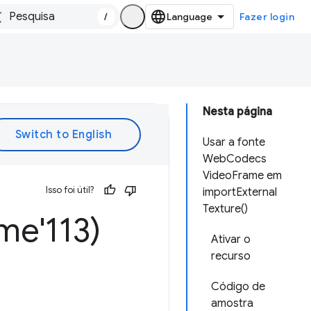
/
Fazer login
Nesta página
Usar a fonte
WebCodecs
VideoFrame em
Isso foi útil?
importExternal
Texture()
e'113)
Ativar o
recurso
Código de
amostra