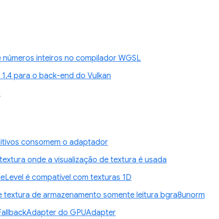
de números inteiros no compilador WGSL
 1.4 para o back-end do Vulkan
n
ositivos consomem o adaptador
textura onde a visualização de textura é usada
Level é compatível com texturas 1D
e textura de armazenamento somente leitura bgra8unorm
sFallbackAdapter do GPUAdapter