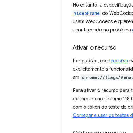
No entanto, a especificaçã
VideoFrame
do WebCodecs.
usam WebCodecs e querem i
acontecendo no problema
Ativar o recurso
Por padrão, esse
recurso
nã
explicitamente a funcionalid
em
chrome://flags/#ena
Para ativar o recurso para 
de término no Chrome 118 (
com o token do teste de o
Começar a usar os testes 