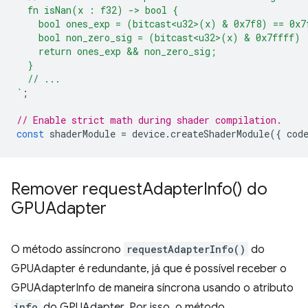
  fn isNan(x : f32) -> bool {
    bool ones_exp = (bitcast<u32>(x) & 0x7f8) == 0x7
    bool non_zero_sig = (bitcast<u32>(x) & 0x7ffff) 
    return ones_exp && non_zero_sig;
  }
  // ...
`
;
// Enable strict math during shader compilation.
const
shaderModule
=
device
.
createShaderModule
({
cod
Remover
request
Adapter
Info(
) do
GPUAdapter
O método assíncrono
requestAdapterInfo()
do
GPUAdapter é redundante, já que é possível receber o
GPUAdapterInfo de maneira síncrona usando o atributo
info
do GPUAdapter. Por isso, o método