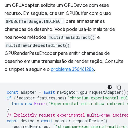
um GPUAdapter, solicite um GPUDevice com esse
recurso. Em seguida, crie um GPUBuffer com o uso
GPUBufferUsage.INDIRECT
para armazenar as
chamadas de desenho. Você pode usá-lo mais tarde
nos novos métodos
multiDrawIndirect()
e
multiDrawIndexedIndirect()
GPURenderPassEncoder para emitir chamadas de
desenho em uma transmissão de renderização. Consulte
o snippet a seguir e o
problema 356461286
.
const
adapter
=
await
navigator
.
gpu
.
requestAdapter
()
if
(
!
adapter
.
features
.
has
(
"chromium-experimental-mul
throw
new
Error
(
"Experimental multi-draw indirect 
}
// Explicitly request experimental multi-draw indire
const
device
=
await
adapter
.
requestDevice
({
requiredFeatures
:
[
"chromium-experimental-multi-dr