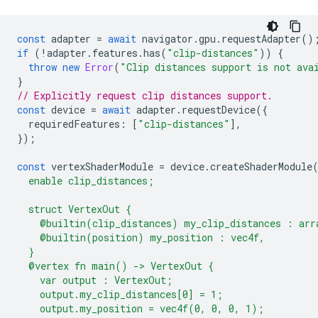
const
adapter
=
await
navigator
.
gpu
.
requestAdapter
()
if
(
!
adapter
.
features
.
has
(
"clip-distances"
))
{
throw
new
Error
(
"Clip distances support is not ava
}
// Explicitly request clip distances support.
const
device
=
await
adapter
.
requestDevice
({
requiredFeatures
:
[
"clip-distances"
],
});
const
vertexShaderModule
=
device
.
createShaderModule
  enable clip_distances;
  struct VertexOut {
    @builtin(clip_distances) my_clip_distances : arr
    @builtin(position) my_position : vec4f,
  }
  @vertex fn main() -> VertexOut {
    var output : VertexOut;
    output.my_clip_distances[0] = 1;
    output.my_position = vec4f(0, 0, 0, 1);