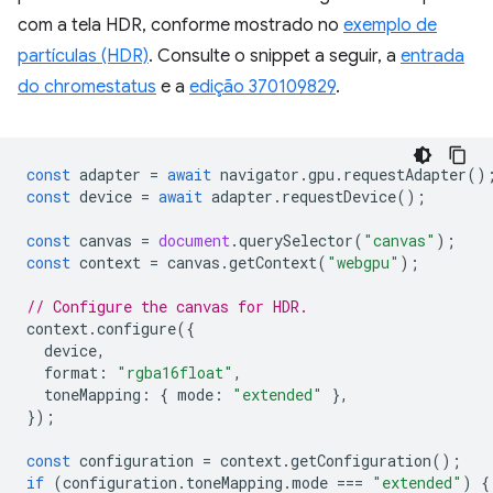
com a tela HDR, conforme mostrado no
exemplo de
partículas (HDR)
. Consulte o snippet a seguir, a
entrada
do chromestatus
e a
edição 370109829
.
const
adapter
=
await
navigator
.
gpu
.
requestAdapter
()
const
device
=
await
adapter
.
requestDevice
();
const
canvas
=
document
.
querySelector
(
"canvas"
);
const
context
=
canvas
.
getContext
(
"webgpu"
);
// Configure the canvas for HDR.
context
.
configure
({
device
,
format
:
"rgba16float"
,
toneMapping
:
{
mode
:
"extended"
},
});
const
configuration
=
context
.
getConfiguration
();
if
(
configuration
.
toneMapping
.
mode
===
"extended"
)
{