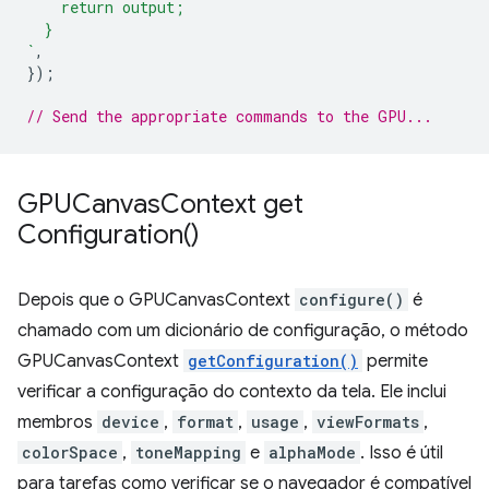
    return output;
  }
`
,
});
// Send the appropriate commands to the GPU...
GPUCanvas
Context
get
Configuration(
)
Depois que o GPUCanvasContext
configure()
é
chamado com um dicionário de configuração, o método
GPUCanvasContext
getConfiguration()
permite
verificar a configuração do contexto da tela. Ele inclui
membros
device
,
format
,
usage
,
viewFormats
,
colorSpace
,
toneMapping
e
alphaMode
. Isso é útil
para tarefas como verificar se o navegador é compatível