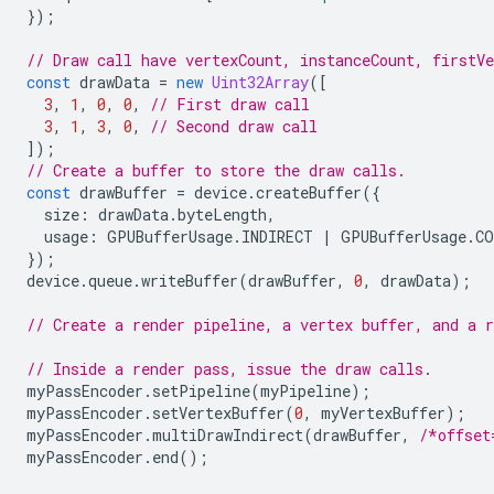
});
// Draw call have vertexCount, instanceCount, firstV
const
drawData
=
new
Uint32Array
([
3
,
1
,
0
,
0
,
// First draw call
3
,
1
,
3
,
0
,
// Second draw call
]);
// Create a buffer to store the draw calls.
const
drawBuffer
=
device
.
createBuffer
({
size
:
drawData
.
byteLength
,
usage
:
GPUBufferUsage
.
INDIRECT
|
GPUBufferUsage
.
CO
});
device
.
queue
.
writeBuffer
(
drawBuffer
,
0
,
drawData
);
// Create a render pipeline, a vertex buffer, and a r
// Inside a render pass, issue the draw calls.
myPassEncoder
.
setPipeline
(
myPipeline
);
myPassEncoder
.
setVertexBuffer
(
0
,
myVertexBuffer
);
myPassEncoder
.
multiDrawIndirect
(
drawBuffer
,
/*offset
myPassEncoder
.
end
();