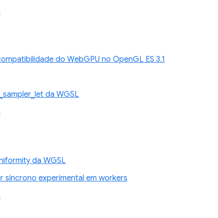
n
compatibilidade do WebGPU no OpenGL ES 3.1
_sampler_let da WGSL
n
niformity da WGSL
 síncrono experimental em workers
n