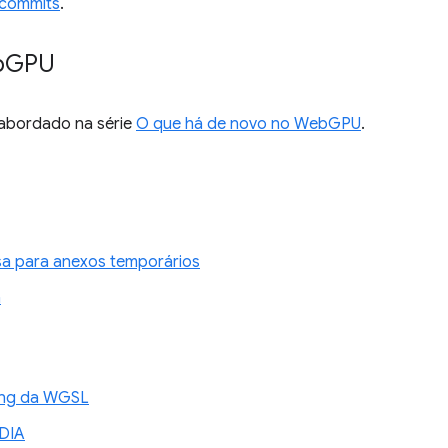
 commits
.
b
GPU
i abordado na série
O que há de novo no WebGPU
.
sa para anexos temporários
n
xing da WGSL
DIA