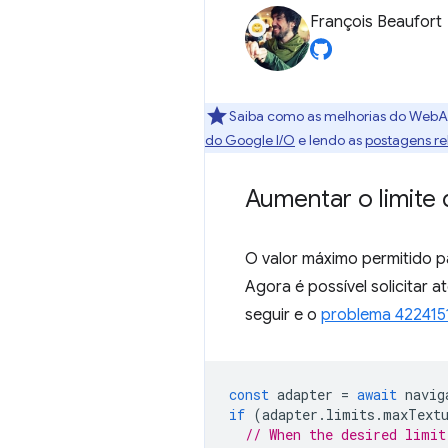
François Beaufort
Saiba como as melhorias do Web
do Google I/O
e lendo as
postagens re
Aumentar o limite
O valor máximo permitido 
Agora é possível solicitar a
seguir e o
problema 422415
const
adapter
=
await
navig
if
(
adapter
.
limits
.
maxText
// When the desired limit