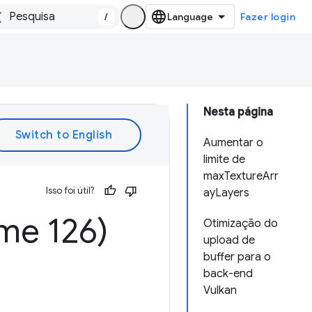
/
Fazer login
Nesta página
Aumentar o
limite de
maxTextureArr
Isso foi útil?
ayLayers
me 126)
Otimização do
upload de
buffer para o
back-end
Vulkan