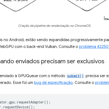
Criação de pipeline de renderização no ChromeOS.
veis no Android, estão sendo expandidas progressivamente p
WebGPU com o back-end Vulkan. Consulte o
problema 42250
ando enviados precisam ser exclusivos
enviado à GPUQueue com o método
submit()
precisa ser e
gerado. Esse foi um
bug de especificação
. Consulte o
proble
ator
.
gpu
.
requestAdapter
();
r
.
requestDevice
();