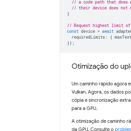
// a code path that does 
// their device does not 
}
// Request highest limit of
const
device
=
await
adapte
requiredLimits
:
{
maxTex
});
Otimização do upl
Um caminho rápido agora e
Vulkan. Agora, os dados po
cópia e sincronização extr
para a GPU.
A otimização de caminho rá
da GPU. Consulte o
proble