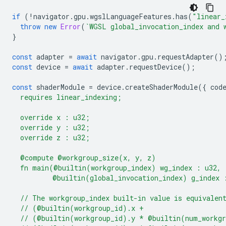
if
(
!
navigator
.
gpu
.
wgslLanguageFeatures
.
has
(
"linear_
throw
new
Error
(
`WGSL global_invocation_index and 
}
const
adapter
=
await
navigator
.
gpu
.
requestAdapter
()
const
device
=
await
adapter
.
requestDevice
();
const
shaderModule
=
device
.
createShaderModule
({
cod
  requires linear_indexing;
  override x : u32;
  override y : u32;
  override z : u32;
  @compute @workgroup_size(x, y, z)
  fn main(@builtin(workgroup_index) wg_index : u32,
          @builtin(global_invocation_index) g_index 
  // The workgroup_index built-in value is equivalen
  // (@builtin(workgroup_id).x +
  // (@builtin(workgroup_id).y * @builtin(num_workg