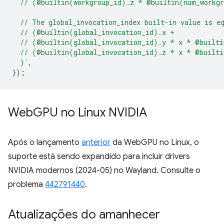
  // (@builtin(workgroup_id).z * @builtin(num_workg
  // The global_invocation_index built-in value is e
  // (@builtin(global_invocation_id).x +
  // (@builtin(global_invocation_id).y * x * @built
  // (@builtin(global_invocation_id).z * x * @built
  }`
,
});
Web
GPU no Linux NVIDIA
Após o lançamento
anterior
da WebGPU no Linux, o
suporte está sendo expandido para incluir drivers
NVIDIA modernos (2024-05) no Wayland. Consulte o
problema
442791440
.
Atualizações do amanhecer