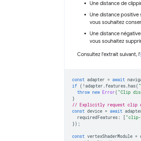
Une distance de clippi
Une distance positive 
vous souhaitez conser
Une distance négative
vous souhaitez suppri
Consultez l'extrait suivant, l'
const
adapter
=
await
navig
if
(
!
adapter
.
features
.
has
(
throw
new
Error
(
"Clip dis
}
// Explicitly request clip 
const
device
=
await
adapte
requiredFeatures
:
[
"clip-
});
const
vertexShaderModule
=