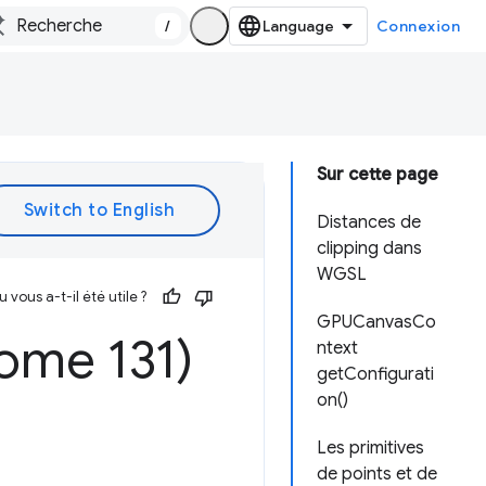
/
Connexion
Sur cette page
Distances de
clipping dans
WGSL
vous a-t-il été utile ?
GPUCanvasCo
ome 131)
ntext
getConfigurati
on()
Les primitives
de points et de