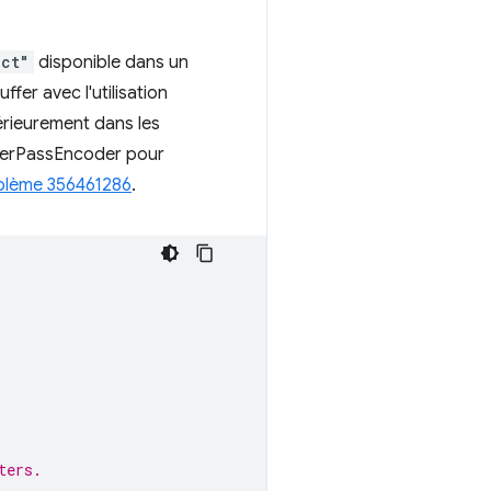
ect"
disponible dans un
er avec l'utilisation
térieurement dans les
rPassEncoder pour
blème 356461286
.
ters.