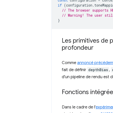
const
configuration
=
conte
if
(
configuration
.
toneMappi
// The browser supports H
// Warning! The user stil
}
Les primitives de p
profondeur
Comme
annoncé précéde
fait de définir
depthBias
,
d'un pipeline de rendu est d
Fonctions intégrée
Dans le cadre de l'
expérime