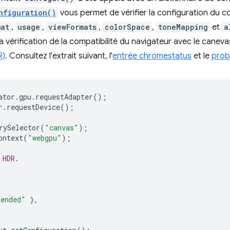
nfiguration()
vous permet de vérifier la configuration du co
mat
,
usage
,
viewFormats
,
colorSpace
,
toneMapping
et
a
la vérification de la compatibilité du navigateur avec le can
R)
. Consultez l'extrait suivant, l'
entrée chromestatus
et le
prob
ator
.
gpu
.
requestAdapter
();
r
.
requestDevice
();
rySelector
(
"canvas"
);
ontext
(
"webgpu"
);
 HDR.
tended"
},