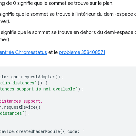
ng de 0 signifie que le sommet se trouve sur le plan.
signifie que le sommet se trouve à l'intérieur du demi-espace d
ver).
 signifie que le sommet se trouve en dehors du demi-espace d
mer).
entrée Chromestatus
et le
problème 358408571
.
ator
.
gpu
.
requestAdapter
();
"clip-distances"
))
{
tances support is not available"
);
distances support.
r
.
requestDevice
({
distances"
],
device
.
createShaderModule
({
code
:
`