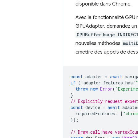
disponible dans Chrome.
Avec la fonctionnalité GPU
GPUAdapter, demandez un GP
GPUBufferUsage.INDIREC
nouvelles méthodes
multi
émettre des appels de dessi
const
adapter
=
await
navig
if
(
!
adapter
.
features
.
has
(
throw
new
Error
(
"Experime
}
// Explicitly request exper
const
device
=
await
adapte
requiredFeatures
:
[
"chrom
});
// Draw call have vertexCou