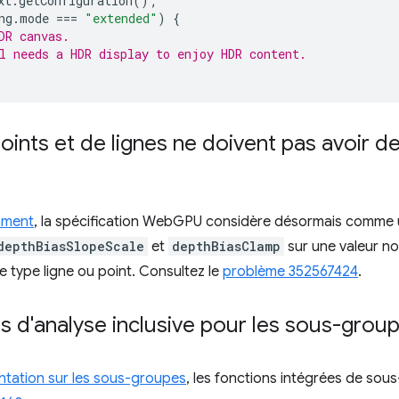
xt
.
getConfiguration
();
ng
.
mode
===
"extended"
)
{
DR canvas.
l needs a HDR display to enjoy HDR content.
oints et de lignes ne doivent pas avoir de
mment
, la spécification WebGPU considère désormais comme un
depthBiasSlopeScale
et
depthBiasClamp
sur une valeur no
e type ligne ou point. Consultez le
problème 352567424
.
s d'analyse inclusive pour les sous-grou
ntation sur les sous-groupes
, les fonctions intégrées de sou