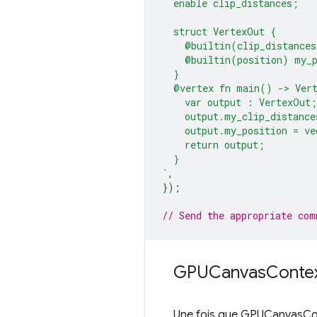
  enable clip_distances;
  struct VertexOut {
    @builtin(clip_distances
    @builtin(position) my_
  }
  @vertex fn main() -> Ver
    var output : VertexOut;
    output.my_clip_distance
    output.my_position = ve
    return output;
  }
`
,
});
// Send the appropriate com
GPUCanvas
Conte
Une fois que GPUCanvasC