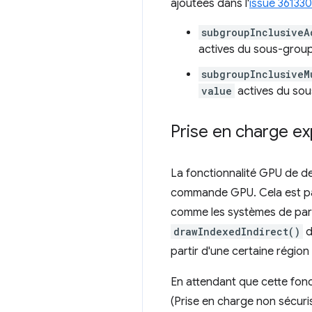
ajoutées dans l'
issue 36133
subgroupInclusiveA
actives du sous-grou
subgroupInclusiveM
value
actives du so
Prise en charge ex
La fonctionnalité GPU de de
commande GPU. Cela est part
comme les systèmes de parti
drawIndexedIndirect()
d
partir d'une certaine régio
En attendant que cette fonc
(Prise en charge non sécu