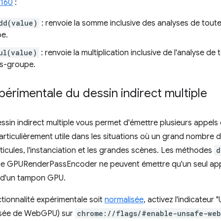
0160
:
dd(value)
: renvoie la somme inclusive des analyses de toute
pe.
ul(value)
: renvoie la multiplication inclusive de l'analyse de
us-groupe.
périmentale du dessin indirect multiple
ssin indirect multiple vous permet d'émettre plusieurs appels
iculièrement utile dans les situations où un grand nombre d'
cules, l'instanciation et les grandes scènes. Les méthodes
d
e GPURenderPassEncoder ne peuvent émettre qu'un seul appel
n d'un tampon GPU.
tionnalité expérimentale soit
normalisée
, activez l'indicateu
risée de WebGPU) sur
chrome://flags/#enable-unsafe-we