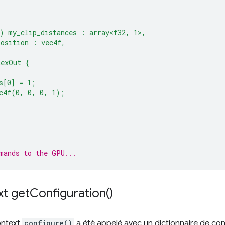
) my_clip_distances : array<f32, 1>,
position : vec4f,
texOut {
s[0] = 1;
c4f(0, 0, 0, 1);
mands to the GPU...
xt
get
Configuration(
)
ontext
configure()
a été appelé avec un dictionnaire de con