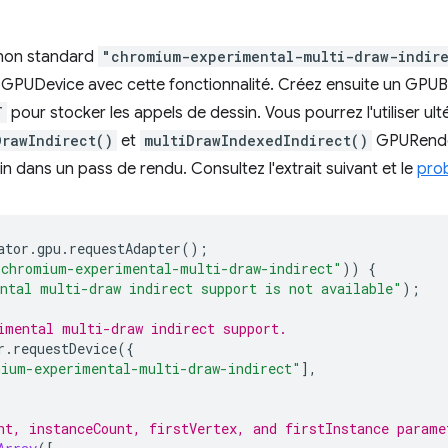
 non standard
"chromium-experimental-multi-draw-indir
UDevice avec cette fonctionnalité. Créez ensuite un GPUBuff
T
pour stocker les appels de dessin. Vous pourrez l'utiliser ul
DrawIndirect()
et
multiDrawIndexedIndirect()
GPURende
n dans un pass de rendu. Consultez l'extrait suivant et le
pro
ator
.
gpu
.
requestAdapter
();
"chromium-experimental-multi-draw-indirect"
))
{
ntal multi-draw indirect support is not available"
);
imental multi-draw indirect support.
r
.
requestDevice
({
ium-experimental-multi-draw-indirect"
],
nt, instanceCount, firstVertex, and firstInstance parame