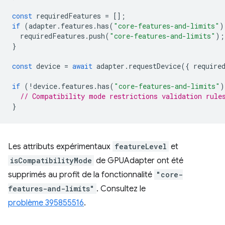
const
requiredFeatures
=
[];
if
(
adapter
.
features
.
has
(
"core-features-and-limits"
)
requiredFeatures
.
push
(
"core-features-and-limits"
);
}
const
device
=
await
adapter
.
requestDevice
({
require
if
(
!
device
.
features
.
has
(
"core-features-and-limits"
)
// Compatibility mode restrictions validation rule
}
Les attributs expérimentaux
featureLevel
et
isCompatibilityMode
de GPUAdapter ont été
supprimés au profit de la fonctionnalité
"core-
features-and-limits"
. Consultez le
problème 395855516
.