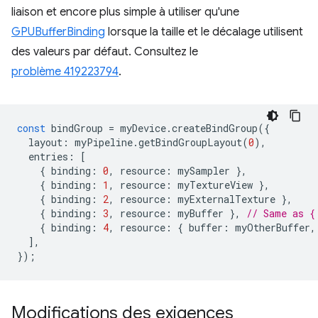
liaison et encore plus simple à utiliser qu'une
GPUBufferBinding
lorsque la taille et le décalage utilisent
des valeurs par défaut. Consultez le
problème 419223794
.
const
bindGroup
=
myDevice
.
createBindGroup
({
layout
:
myPipeline
.
getBindGroupLayout
(
0
),
entries
:
[
{
binding
:
0
,
resource
:
mySampler
},
{
binding
:
1
,
resource
:
myTextureView
},
{
binding
:
2
,
resource
:
myExternalTexture
},
{
binding
:
3
,
resource
:
myBuffer
},
// Same as {
{
binding
:
4
,
resource
:
{
buffer
:
myOtherBuffer
,
],
});
Modifications des exigences