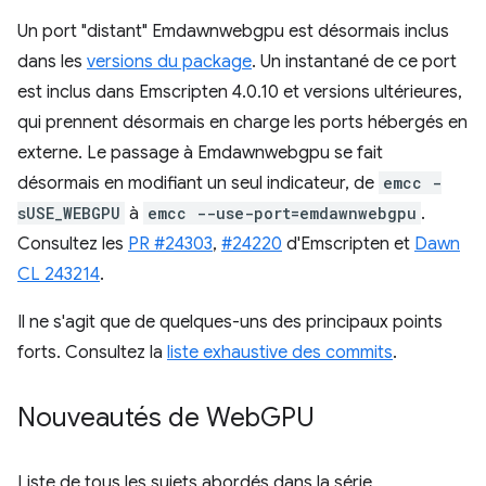
Un port "distant" Emdawnwebgpu est désormais inclus
dans les
versions du package
. Un instantané de ce port
est inclus dans Emscripten 4.0.10 et versions ultérieures,
qui prennent désormais en charge les ports hébergés en
externe. Le passage à Emdawnwebgpu se fait
désormais en modifiant un seul indicateur, de
emcc -
sUSE_WEBGPU
à
emcc --use-port=emdawnwebgpu
.
Consultez les
PR #24303
,
#24220
d'Emscripten et
Dawn
CL 243214
.
Il ne s'agit que de quelques-uns des principaux points
forts. Consultez la
liste exhaustive des commits
.
Nouveautés de Web
GPU
Liste de tous les sujets abordés dans la série