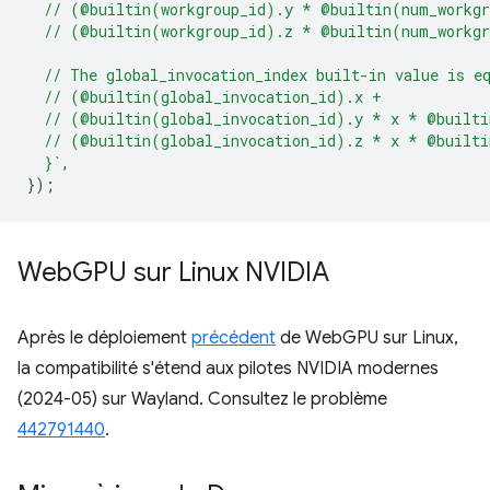
  // (@builtin(workgroup_id).y * @builtin(num_workg
  // (@builtin(workgroup_id).z * @builtin(num_workg
  // The global_invocation_index built-in value is e
  // (@builtin(global_invocation_id).x +
  // (@builtin(global_invocation_id).y * x * @built
  // (@builtin(global_invocation_id).z * x * @built
  }`
,
});
Web
GPU sur Linux NVIDIA
Après le déploiement
précédent
de WebGPU sur Linux,
la compatibilité s'étend aux pilotes NVIDIA modernes
(2024-05) sur Wayland. Consultez le problème
442791440
.