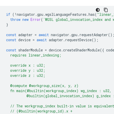
if
(
!
navigator
.
gpu
.
wgslLanguageFeatures
.
has
(
"linear_
throw
new
Error
(
`WGSL global_invocation_index and 
}
const
adapter
=
await
navigator
.
gpu
.
requestAdapter
()
const
device
=
await
adapter
.
requestDevice
();
const
shaderModule
=
device
.
createShaderModule
({
cod
  requires linear_indexing;
  override x : u32;
  override y : u32;
  override z : u32;
  @compute @workgroup_size(x, y, z)
  fn main(@builtin(workgroup_index) wg_index : u32,
          @builtin(global_invocation_index) g_index 
  // The workgroup_index built-in value is equivalen
  // (@builtin(workgroup_id).x +