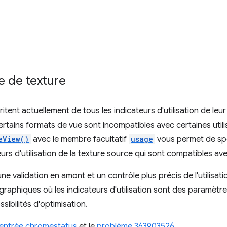
ue de texture
tent actuellement de tous les indicateurs d'utilisation de leu
rtains formats de vue sont incompatibles avec certaines util
eView()
avec le membre facultatif
usage
vous permet de spé
rs d'utilisation de la texture source qui sont compatibles ave
 validation en amont et un contrôle plus précis de l'utilisation
graphiques où les indicateurs d'utilisation sont des paramètr
sibilités d'optimisation.
entrée chromestatus
et le
problème 363903526
.