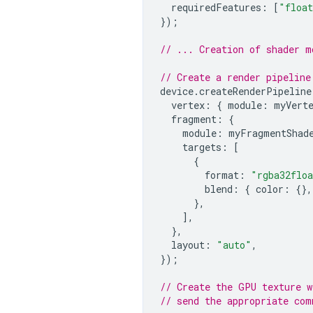
requiredFeatures
:
[
"float
});
// ... Creation of shader m
// Create a render pipeline
device
.
createRenderPipeline
vertex
:
{
module
:
myVert
fragment
:
{
module
:
myFragmentShad
targets
:
[
{
format
:
"rgba32flo
blend
:
{
color
:
{},
},
],
},
layout
:
"auto"
,
});
// Create the GPU texture w
// send the appropriate com