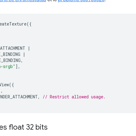
eateTexture
({
_ATTACHMENT
|
E_BINDING
|
E_BINDING
,
m-srgb"
],
View
({
'
,
ENDER_ATTACHMENT
,
// Restrict allowed usage.
s float 32 bits