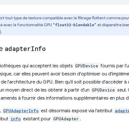
ort tout type de texture compatible avec le filtrage flottant comme 
é avec la fonctionnalité GPU
et disparaîtra bi
"float32-blendable"
3
.
ce
adapter
Info
bliothèques qui acceptent les objets
GPUDevice
fournis par l'
sique, car elles peuvent avoir besoin d'optimiser ou d'implém
 l'architecture du GPU. Bien qu'il soit possible d'accéder à c
ucun moyen direct de les obtenir à partir d'un
GPUDevice
seul. 
re amenés à fournir des informations supplémentaires en plus 
,
GPUAdapterInfo
est désormais exposé via l'attribut
adapt
ribut
info
existant pour
GPUAdapter
.