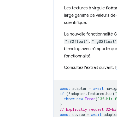
Les textures à virgule flott
large gamme de valeurs de c
scientifique.
La nouvelle fonctionnalité
"r32float"
,
"rg32float"
blending avec n'importe qu
fonctionnalité.
Consultez l'extrait suivant, l'
const
adapter
=
await
navig
if
(
!
adapter
.
features
.
has
(
throw
new
Error
(
"32-bit f
}
// Explicitly request 32-bi
const
device
=
await
adapte