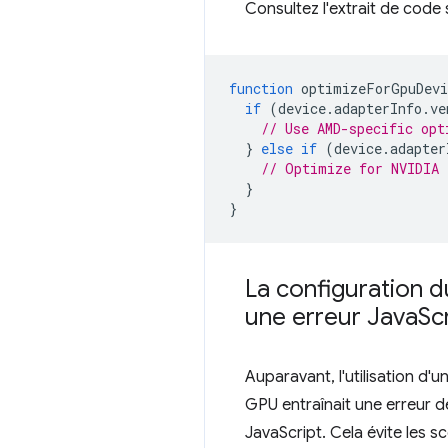
Consultez l'extrait de code s
function
optimizeForGpuDevi
if
(
device
.
adapterInfo
.
ve
// Use AMD-specific opt
}
else
if
(
device
.
adapter
// Optimize for NVIDIA 
}
}
La configuration 
une erreur Java
Sc
Auparavant, l'utilisation d
GPU entraînait une erreur 
JavaScript. Cela évite les 