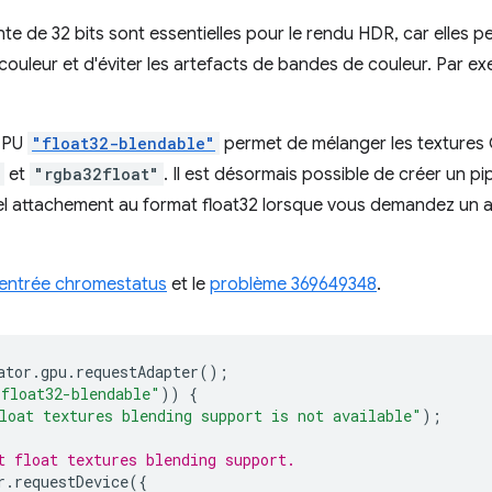
ante de 32 bits sont essentielles pour le rendu HDR, car elles
ouleur et d'éviter les artefacts de bandes de couleur. Par exe
 GPU
"float32-blendable"
permet de mélanger les textures 
et
"rgba32float"
. Il est désormais possible de créer un pip
el attachement au format float32 lorsque vous demandez un 
entrée chromestatus
et le
problème 369649348
.
ator
.
gpu
.
requestAdapter
();
"float32-blendable"
))
{
loat textures blending support is not available"
);
t float textures blending support.
r
.
requestDevice
({