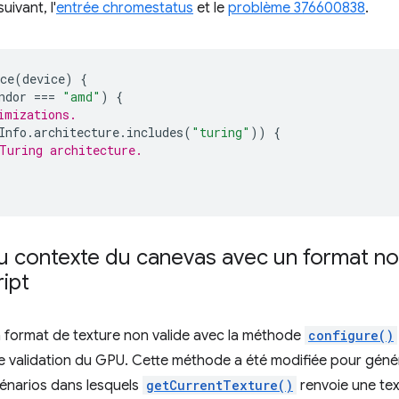
uivant, l'
entrée chromestatus
et le
problème 376600838
.
ce
(
device
)
{
ndor
===
"amd"
)
{
imizations.
Info
.
architecture
.
includes
(
"turing"
))
{
Turing architecture.
du contexte du canevas avec un format no
ript
'un format de texture non valide avec la méthode
configure()
de validation du GPU. Cette méthode a été modifiée pour gén
scénarios dans lesquels
getCurrentTexture()
renvoie une tex