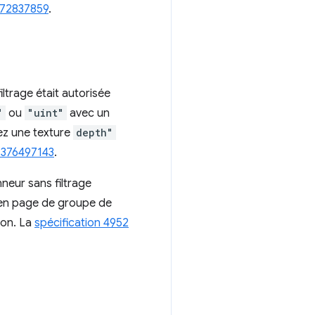
372837859
.
ltrage était autorisée
"
ou
"uint"
avec un
sez une texture
depth"
 376497143
.
nneur sans filtrage
s en page de groupe de
son. La
spécification 4952