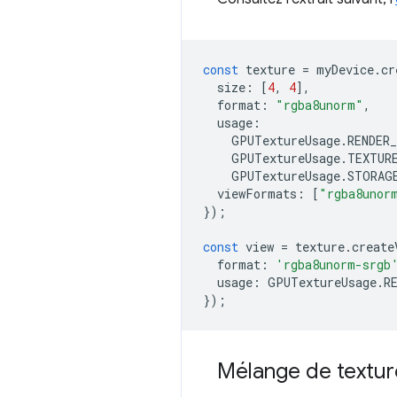
const
texture
=
myDevice
.
cr
size
:
[
4
,
4
],
format
:
"rgba8unorm"
,
usage
:
GPUTextureUsage
.
RENDER
GPUTextureUsage
.
TEXTUR
GPUTextureUsage
.
STORAG
viewFormats
:
[
"rgba8unor
});
const
view
=
texture
.
create
format
:
'rgba8unorm-srgb
usage
:
GPUTextureUsage
.
R
});
Mélange de texture