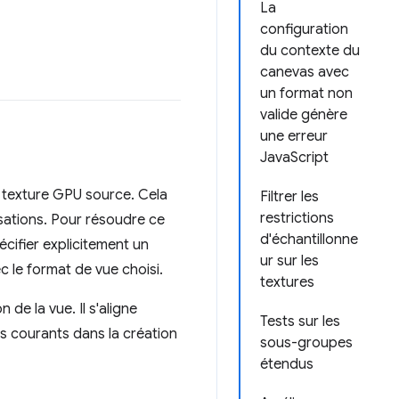
La
configuration
du contexte du
canevas avec
un format non
valide génère
une erreur
JavaScript
r texture GPU source. Cela
Filtrer les
restrictions
isations. Pour résoudre ce
d'échantillonne
cifier explicitement un
ur sur les
c le format de vue choisi.
textures
 de la vue. Il s'aligne
Tests sur les
es courants dans la création
sous-groupes
étendus