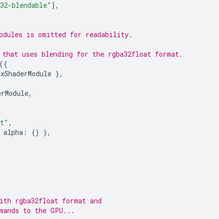
32-blendable"
],
odules is omitted for readability.
 that uses blending for the rgba32float format.
({
exShaderModule
},
erModule
,
at"
,
alpha
:
{}
},
ith rgba32float format and
mands to the GPU...