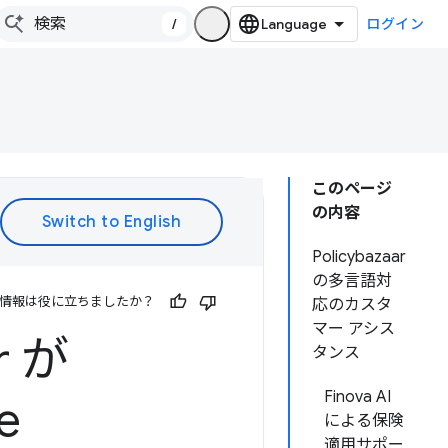
/
ログイン
このページ
の内容
Policybazaar
の多言語対
情報は役に立ちましたか？
応のカスタ
マー アシス
r が
タンス
Finova AI
e
による保険
適用サポー