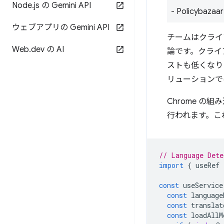
Node
.
js の Gemini API
- Policyb
ウェブアプリの Gemini API
チームはクライ
Web
.
dev の AI
論です。クライア
ストも低くなり
リューションで
Chrome 
行われます。こ
// Language Dete
import
{
useRef
const
useService
const
language
const
translat
const
loadAllM