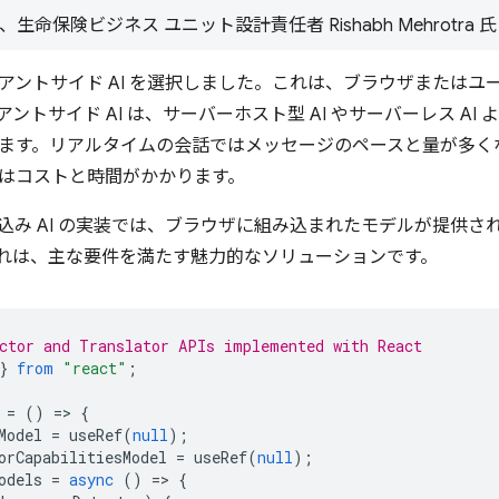
azaar、生命保険ビジネス ユニット設計責任者 Rishabh Mehrotra 氏
アントサイド AI を選択しました。これは、ブラウザまたはユ
ントサイド AI は、サーバーホスト型 AI やサーバーレス A
ます。リアルタイムの会話ではメッセージのペースと量が多く
はコストと時間がかかります。
の組み込み AI の実装では、ブラウザに組み込まれたモデルが提供
れは、主な要件を満たす魅力的なソリューションです。
ctor and Translator APIs implemented with React
}
from
"react"
;
=
()
=
>
{
Model
=
useRef
(
null
);
orCapabilitiesModel
=
useRef
(
null
);
odels
=
async
()
=
>
{