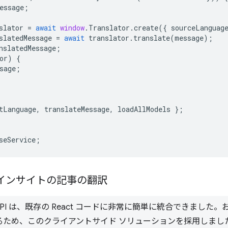
essage
;
slator
=
await
window
.
Translator
.
create
({
sourceLanguag
slatedMessage
=
await
translator
.
translate
(
message
);
nslatedMessage
;
or
)
{
sage
;
tLanguage
,
translateMessage
,
loadAllModels
};
seService
;
 インサイトの記事の翻訳
tor API は、既存の React コードに非常に簡単に統合できま
ため、このクライアントサイド ソリューションを採用しました。API