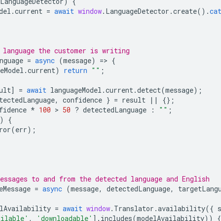
LanguageDetector
)
{
del
.
current
=
await
window
.
LanguageDetector
.
create
().
ca
 language the customer is writing
nguage
=
async
(
message
)
=
>
{
eModel
.
current
)
return
""
;
ult
]
=
await
languageModel
.
current
.
detect
(
message
);
tectedLanguage
,
confidence
}
=
result
||
{};
fidence
*
100
 > 
50
?
detectedLanguage
:
""
;
)
{
ror
(
err
);
;
essages to and from the detected language and English
eMessage
=
async
(
message
,
detectedLanguage
,
targetLang
lAvailability
=
await
window
.
Translator
.
availability
({
ailable'
,
'downloadable'
].
includes
(
modelAvailability
))
{