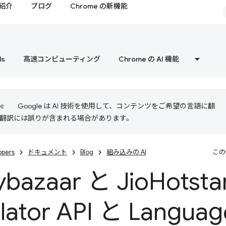
紹介
ブログ
Chrome の新機能
ls
高速コンピューティング
Chrome の AI 機能
Google は AI 技術を使用して、コンテンツをご希望の言語に翻
I 翻訳には誤りが含まれる場合があります。
opers
ドキュメント
Blog
組み込みの AI
この
ybazaar と Jio
Hotsta
slator API と Languag