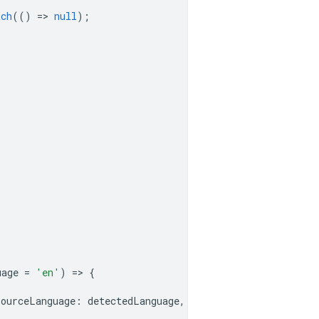
tch
(()
=
>
null
);
uage
=
'en'
)
=
>
{
sourceLanguage
:
detectedLanguage
,
targetLanguage
});