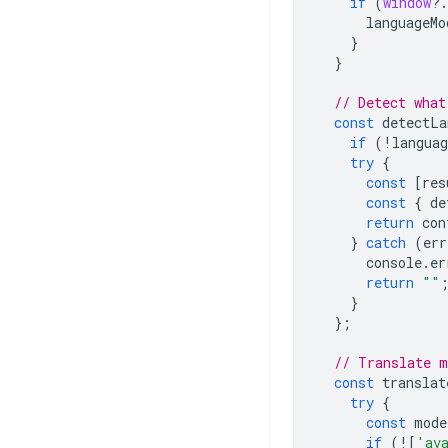
if
(
window
?
.
languageMo
}
}
// Detect what
const
detectLa
if
(
!
languag
try
{
const
[
res
const
{
de
return
con
}
catch
(
err
console
.
er
return
""
}
};
// Translate m
const
translat
try
{
const
mode
if
(
!
[
'av