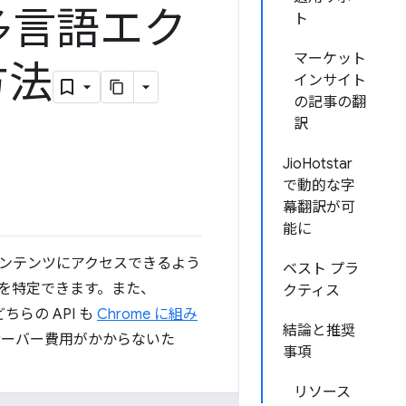
して多言語エク
ト
マーケット
方法
インサイト
の記事の翻
訳
JioHotstar
で動的な字
幕翻訳が可
能に
ンテンツにアクセスできるよう
ベスト プラ
る言語を特定できます。また、
クティス
ちらの API も
Chrome に組み
結論と推奨
サーバー費用がかからないた
事項
リソース