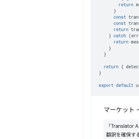
return
m
}
const
tran
const
tran
return
tra
}
catch
(
err
return
mes
}
}
return
{
detec
}
export
default
u
マーケット
「Transla
翻訳を確保する