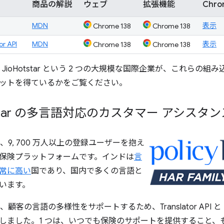
商品の解説
ウェブ
拡張機能
Chr
MDN
表示
Chrome 138
Chrome 138
r API
MDN
表示
Chrome 138
Chrome 138
aar と JioHotstar という 2 つの大規模な国際企業が、これらの
ットを得ているかをご覧ください。
bazaar の多言語対応のカスタマー アシスタン
ar は、9, 700 万人以上の登録ユーザーを抱え
保険プラットフォームです。インドは
言
常に高い
国であり、国内で多くの言語と
います。
r は、顧客の言語の多様性をサポートするため、Translator API と Lang
しました。1 つは、いつでも保険のサポートを提供すること、も