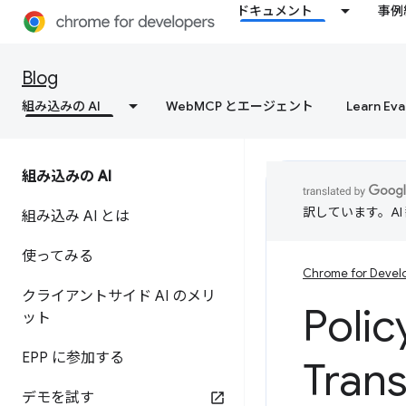
ドキュメント
事例
Blog
組み込みの AI
WebMCP とエージェント
Learn Eva
組み込みの AI
訳しています。A
組み込み AI とは
使ってみる
Chrome for Devel
クライアントサイド AI のメリ
Polic
ット
EPP に参加する
Tran
デモを試す