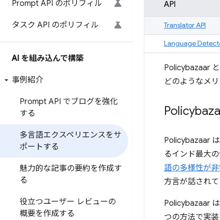
Prompt API のポリフィル
API
タスク API のポリフィル
Translator API
Language Detecto
AI を組み込んで構築
Policybaz
事例紹介
どのようなメリ
Prompt API でブログを強化
Policy
する
多言語エクスペリエンスをサ
Policybaza
ポートする
るインド最大の
語の多様性が非
魅力的な記事の要約を作成す
る
方言が話されて
役立つユーザー レビューの
Policybazaa
概要を作成する
つの方法で実装