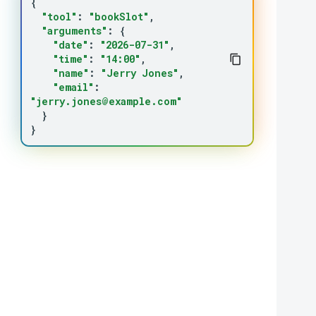
{
"tool"
:
"bookSlot"
"arguments"
:
{
"date"
:
"2026-07-31"
"time"
:
"14:00"
"name"
:
"Jerry Jones"
"email"
:
"jerry.jones@example.com"
}
}