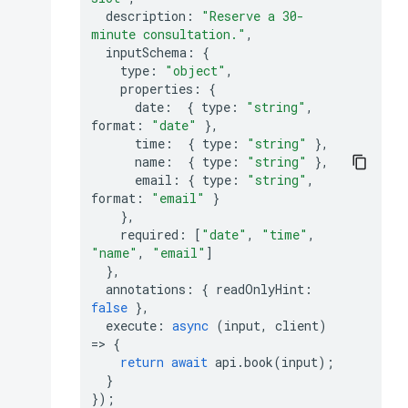
description
:
"Reserve a 30-
minute consultation."
,
inputSchema
:
{
type
:
"object"
,
properties
:
{
date
:
{
type
:
"string"
,
format
:
"date"
},
time
:
{
type
:
"string"
},
name
:
{
type
:
"string"
},
email
:
{
type
:
"string"
,
format
:
"email"
}
},
required
:
[
"date"
,
"time"
,
"name"
,
"email"
]
},
annotations
:
{
readOnlyHint
:
false
},
execute
:
async
(
input
,
client
)
=>
{
return
await
api
.
book
(
input
);
}
});