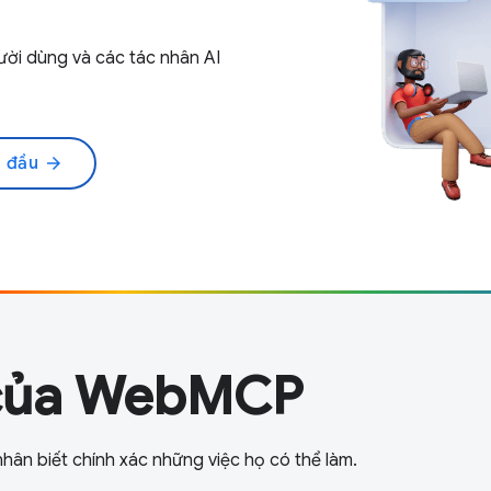
ời dùng và các tác nhân AI
n đầu
arrow_forward
 của WebMCP
hân biết chính xác những việc họ có thể làm.