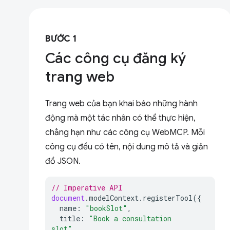
BƯỚC 1
Các công cụ đăng ký
trang web
Trang web của bạn khai báo những hành
động mà một tác nhân có thể thực hiện,
chẳng hạn như các công cụ WebMCP. Mỗi
công cụ đều có tên, nội dung mô tả và giản
đồ JSON.
// Imperative API
document
.
modelContext
.
registerTool
({
name
:
"bookSlot"
,
title
:
"Book a consultation 
slot"
,