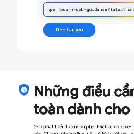
npx
modern-web-guidance@latest
in
Đọc tài liệu
safety_check
Những điều cần
toàn dành cho n
Nhà phát triển tác nhân phải thiết kế các biệ