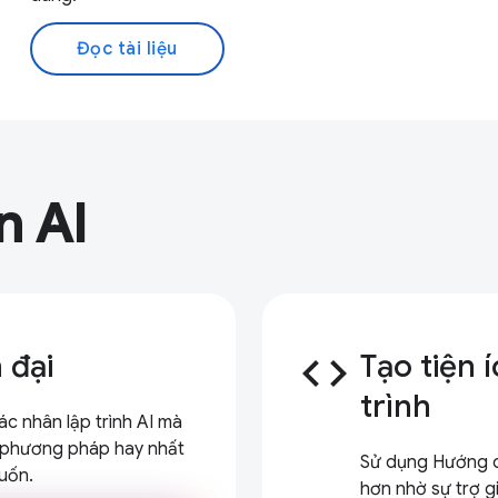
Đọc tài liệu
n AI
 đại
code
Tạo tiện 
trình
c nhân lập trình AI mà
c phương pháp hay nhất
Sử dụng Hướng dẫ
uốn.
hơn nhờ sự trợ gi