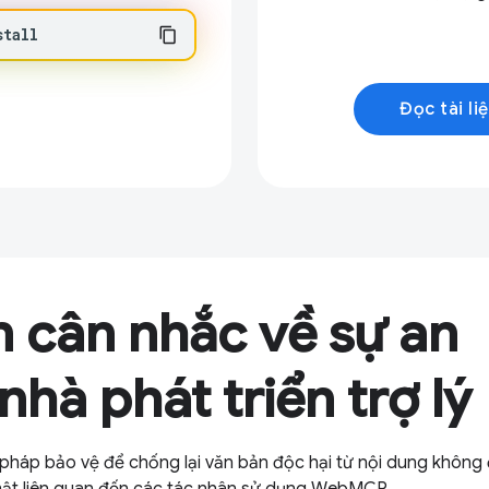
stall
Đọc tài li
 cân nhắc về sự an
hà phát triển trợ lý
n pháp bảo vệ để chống lại văn bản độc hại từ nội dung không 