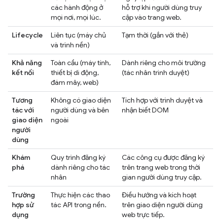
các hành động ở
hỗ trợ khi người dùng truy
mọi nơi, mọi lúc.
cập vào trang web.
Lifecycle
Liên tục (máy chủ
Tạm thời (gắn với thẻ)
và trình nền)
Khả năng
Toàn cầu (máy tính,
Dành riêng cho môi trường
kết nối
thiết bị di động,
(tác nhân trình duyệt)
đám mây, web)
Tương
Không có giao diện
Tích hợp với trình duyệt và
tác với
người dùng và bên
nhận biết DOM
giao diện
ngoài
người
dùng
Khám
Quy trình đăng ký
Các công cụ được đăng ký
phá
dành riêng cho tác
trên trang web trong thời
nhân
gian người dùng truy cập.
Trường
Thực hiện các thao
Điều hướng và kích hoạt
hợp sử
tác API trong nền.
trên giao diện người dùng
dụng
web trực tiếp.