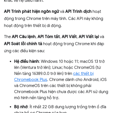
khác về hệ điều hành.
API Trình phát hiện ngôn ngữ
và
API Trình dịch
hoạt
động trong Chrome trên máy tính. Các API này không
hoạt động trên thiết bị di động.
The
API Câu lệnh
,
API Tóm tắt
,
API Viết
,
API Viết lại
và
API Soát lỗi chính tả
hoạt động trong Chrome khi đáp
ứng các điều kiện sau:
Hệ điều hành
: Windows 10 hoặc 11; macOS 13 trở
lên (Ventura trở lên); Linux; hoặc ChromeOS (từ
Nền tảng 16389.0.0 trở lên) trên
các thiết bị
Chromebook Plus
. Chrome dành cho Android, iOS
và ChromeOS trên các thiết bị không phải
Chromebook Plus hiện chưa được các API sử dụng
mô hình nền tảng hỗ trợ.
Bộ nhớ
: Ít nhất 22 GB dung lượng trống trên ổ đĩa