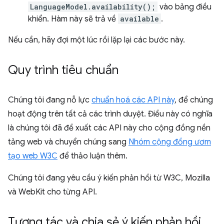
LanguageModel.availability();
vào bảng điều
khiển. Hàm này sẽ trả về
available
.
Nếu cần, hãy đợi một lúc rồi lặp lại các bước này.
Quy trình tiêu chuẩn
Chúng tôi đang nỗ lực
chuẩn hoá các API này
, để chúng
hoạt động trên tất cả các trình duyệt. Điều này có nghĩa
là chúng tôi đã đề xuất các API này cho cộng đồng nền
tảng web và chuyển chúng sang
Nhóm cộng đồng ươm
tạo web W3C
để thảo luận thêm.
Chúng tôi đang yêu cầu ý kiến phản hồi từ W3C, Mozilla
và WebKit cho từng API.
Tương tác và chia sẻ ý kiến phản hồi