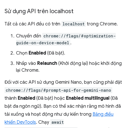
Sử dụng API trên localhost
Tất cả các API đều có trên
localhost
trong Chrome.
Chuyển đến
chrome://flags/#optimization-
guide-on-device-model
.
Chọn
Enabled
(Đã bật).
Nhấp vào
Relaunch
(Khởi động lại) hoặc khởi động
lại Chrome.
Đối với các API sử dụng Gemini Nano, bạn cũng phải đặt
chrome://flags/#prompt-api-for-gemini-nano
thành
Enabled
(Đã bật) hoặc
Enabled multilingual
(Đã
bật đa ngôn ngữ). Bạn có thể xác nhận rằng mô hình đã
tải xuống và hoạt động như dự kiến trong
Bảng điều
khiển DevTools
. Chạy
await