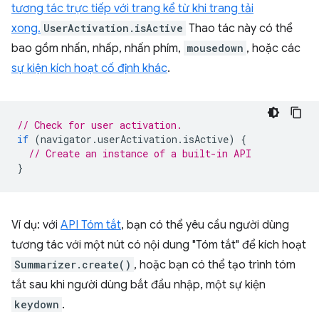
tương tác trực tiếp với trang kể từ khi trang tải
xong.
UserActivation.isActive
Thao tác này có thể
bao gồm nhấn, nhấp, nhấn phím,
mousedown
, hoặc các
sự kiện kích hoạt cố định khác
.
// Check for user activation.
if
(
navigator
.
userActivation
.
isActive
)
{
// Create an instance of a built-in API
}
Ví dụ: với
API Tóm tắt
, bạn có thể yêu cầu người dùng
tương tác với một nút có nội dung "Tóm tắt" để kích hoạt
Summarizer.create()
, hoặc bạn có thể tạo trình tóm
tắt sau khi người dùng bắt đầu nhập, một sự kiện
keydown
.