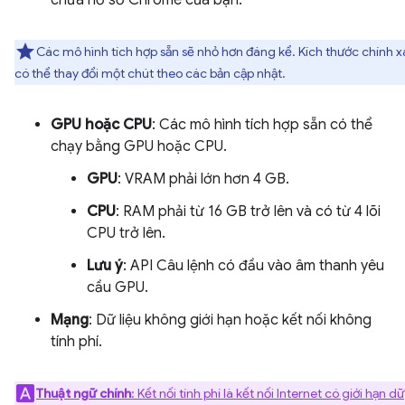
chứa hồ sơ Chrome của bạn.
Các mô hình tích hợp sẵn sẽ nhỏ hơn đáng kể. Kích thước chính 
có thể thay đổi một chút theo các bản cập nhật.
GPU hoặc CPU
: Các mô hình tích hợp sẵn có thể
chạy bằng GPU hoặc CPU.
GPU
: VRAM phải lớn hơn 4 GB.
CPU
: RAM phải từ 16 GB trở lên và có từ 4 lõi
CPU trở lên.
Lưu ý
: API Câu lệnh có đầu vào âm thanh yêu
cầu GPU.
Mạng
: Dữ liệu không giới hạn hoặc kết nối không
tính phí.
Thuật ngữ chính
: Kết nối tính phí là kết nối Internet có giới hạn dữ