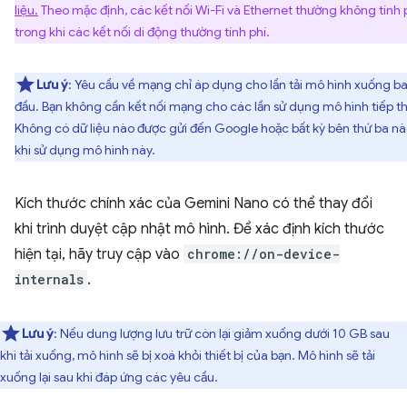
liệu.
Theo mặc định, các kết nối Wi-Fi và Ethernet thường không tính p
trong khi các kết nối di động thường tính phí.
Lưu ý
: Yêu cầu về mạng chỉ áp dụng cho lần tải mô hình xuống b
đầu. Bạn không cần kết nối mạng cho các lần sử dụng mô hình tiếp t
Không có dữ liệu nào được gửi đến Google hoặc bất kỳ bên thứ ba n
khi sử dụng mô hình này.
Kích thước chính xác của Gemini Nano có thể thay đổi
khi trình duyệt cập nhật mô hình. Để xác định kích thước
hiện tại, hãy truy cập vào
chrome://on-device-
internals
.
Lưu ý
: Nếu dung lượng lưu trữ còn lại giảm xuống dưới 10 GB sau
khi tải xuống, mô hình sẽ bị xoá khỏi thiết bị của bạn. Mô hình sẽ tải
xuống lại sau khi đáp ứng các yêu cầu.