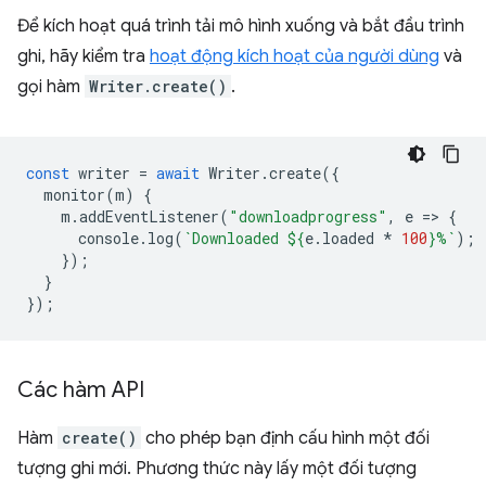
Để kích hoạt quá trình tải mô hình xuống và bắt đầu trình
ghi, hãy kiểm tra
hoạt động kích hoạt của người dùng
và
gọi hàm
Writer.create()
.
const
writer
=
await
Writer
.
create
({
monitor
(
m
)
{
m
.
addEventListener
(
"downloadprogress"
,
e
=
>
{
console
.
log
(
`Downloaded 
${
e
.
loaded
*
100
}
%`
);
});
}
});
Các hàm API
Hàm
create()
cho phép bạn định cấu hình một đối
tượng ghi mới. Phương thức này lấy một đối tượng