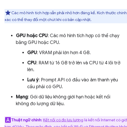
Các mô hình tích hợp sẵn phải nhỏ hơn đáng kể. Kích thước chính
xác có thể thay đổi một chút khi có bản cập nhật.
GPU hoặc CPU
: Các mô hình tích hợp có thể chạy
bằng GPU hoặc CPU.
GPU
: VRAM phải lớn hơn 4 GB.
CPU
: RAM từ 16 GB trở lên và CPU từ 4 lõi trở
lên.
Lưu ý
: Prompt API có đầu vào âm thanh yêu
cầu phải có GPU.
Mạng
: Gói dữ liệu không giới hạn hoặc kết nối
không đo lượng dữ liệu.
Thuật ngữ chính
:
Kết nối có đo lưu lượng
là kết nối Internet có giớ
hạn dữ liệu. Theo mặc định, các kết nối Wi-Fi và Ethernet thường khô