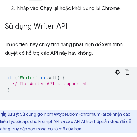
Nhấp vào
Chạy lại
hoặc khởi động lại Chrome.
Sử dụng Writer API
Trước tiên, hãy chạy tính năng phát hiện để xem trình
duyệt có hỗ trợ các API này hay không.
if
(
'Writer'
in
self
)
{
// The Writer API is supported.
}
Lưu ý:
Sử dụng gói npm
@types/dom-chromium-ai
để nhận các
kiểu TypeScript cho Prompt API và các API AI tích hợp sẵn khác để dễ
dàng truy cập hơn trong cơ sở mã của bạn.