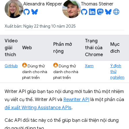
Alexandra Klepper
Thomas Steiner
Xuất bản: Ngày 22 tháng 10 năm 2025
Video
Trạng
Phần mở
Mục
giải
Web
thái của
rộng
đích
thích
Chrome
GitHub
Xem
Ý định
Dùng thử
Dùng thử
thử
dành cho nhà
dành cho nhà
nghiệm
phát triển
phát triển
Writer API giúp bạn tạo nội dung mới tuân thủ một nhiệm
vụ viết cụ thể. Writer API và
Rewriter API
là một phần của
đề xuất Writing Assistance APIs
.
Các API đối tác này có thể giúp bạn cải thiện nội dung
do người dùng tạo.