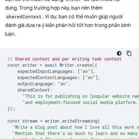
dung. Trong trường hợp này, bạn nên thêm
sharedContext
. Ví dụ: bạn có thể muốn giúp người
đánh giá đưa ra ý kiến phản hồi tốt hơn trong phần bình
luận.
// Shared context and per writing task context
const
writer
=
await
Writer
.
create
({
expectedInputLanguages
:
[
"en"
],
expectedContextLanguages
:
[
"en"
],
outputLanguage
:
"en"
,
sharedContext
:
"This is for publishing on [popular website na
"and employment-focused social media platform.
});
const
stream
=
writer
.
writeStreaming
(
"Write a blog post about how I love all this work 
"Mention that there's so much to learn and so many