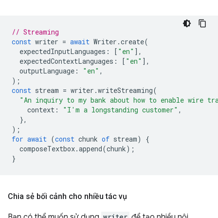
// Streaming
const
writer
=
await
Writer
.
create
(
expectedInputLanguages
:
[
"en"
],
expectedContextLanguages
:
[
"en"
],
outputLanguage
:
"en"
,
);
const
stream
=
writer
.
writeStreaming
(
"An inquiry to my bank about how to enable wire tr
context
:
"I'm a longstanding customer"
,
},
);
for
await
(
const
chunk
of
stream
)
{
composeTextbox
.
append
(
chunk
);
}
Chia sẻ bối cảnh cho nhiều tác vụ
Bạn có thể muốn sử dụng
writer
để tạo nhiều nội