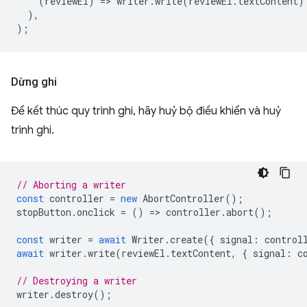
(
reviewEl
)
=
>
writer
.
write
(
reviewEl
.
textContent
)
),
);
Dừng ghi
Để kết thúc quy trình ghi, hãy huỷ bộ điều khiển và huỷ
trình ghi.
// Aborting a writer
const
controller
=
new
AbortController
();
stopButton
.
onclick
=
()
=
>
controller
.
abort
();
const
writer
=
await
Writer
.
create
({
signal
:
control
await
writer
.
write
(
reviewEl
.
textContent
,
{
signal
:
c
// Destroying a writer
writer
.
destroy
();