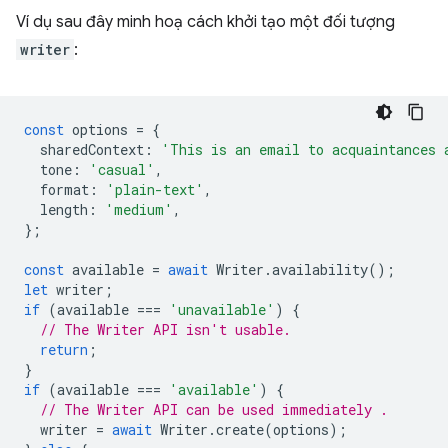
Ví dụ sau đây minh hoạ cách khởi tạo một đối tượng
writer
:
const
options
=
{
sharedContext
:
'This is an email to acquaintances 
tone
:
'casual'
,
format
:
'plain-text'
,
length
:
'medium'
,
};
const
available
=
await
Writer
.
availability
();
let
writer
;
if
(
available
===
'unavailable'
)
{
// The Writer API isn't usable.
return
;
}
if
(
available
===
'available'
)
{
// The Writer API can be used immediately .
writer
=
await
Writer
.
create
(
options
);