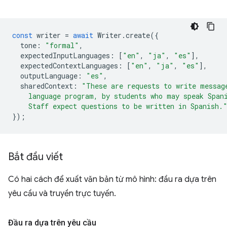
const
writer
=
await
Writer
.
create
({
tone
:
"formal"
,
expectedInputLanguages
:
[
"en"
,
"ja"
,
"es"
],
expectedContextLanguages
:
[
"en"
,
"ja"
,
"es"
],
outputLanguage
:
"es"
,
sharedContext
:
"These are requests to write messag
    language program, by students who may speak Span
    Staff expect questions to be written in Spanish.
});
Bắt đầu viết
Có hai cách để xuất văn bản từ mô hình: đầu ra dựa trên
yêu cầu và truyền trực tuyến.
Đầu ra dựa trên yêu cầu