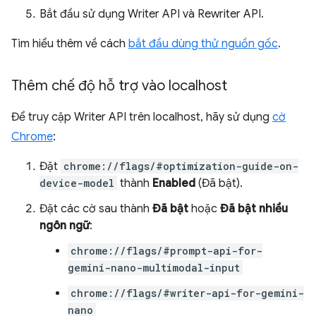
Bắt đầu sử dụng Writer API và Rewriter API.
Tìm hiểu thêm về cách
bắt đầu dùng thử nguồn gốc
.
Thêm chế độ hỗ trợ vào localhost
Để truy cập Writer API trên localhost, hãy sử dụng
cờ
Chrome
:
Đặt
chrome://flags/#optimization-guide-on-
device-model
thành
Enabled
(Đã bật).
Đặt các cờ sau thành
Đã bật
hoặc
Đã bật nhiều
ngôn ngữ
:
chrome://flags/#prompt-api-for-
gemini-nano-multimodal-input
chrome://flags/#writer-api-for-gemini-
nano