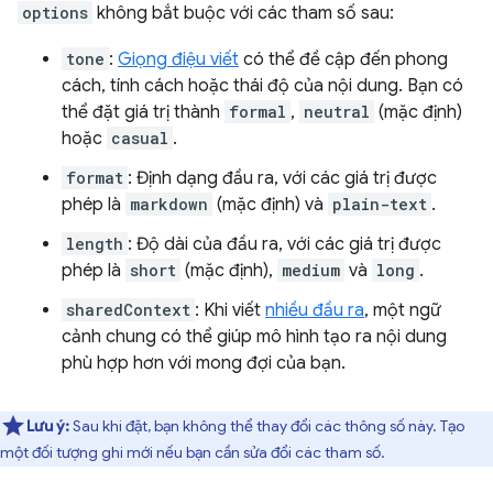
options
không bắt buộc với các tham số sau:
tone
:
Giọng điệu viết
có thể đề cập đến phong
cách, tính cách hoặc thái độ của nội dung. Bạn có
thể đặt giá trị thành
formal
,
neutral
(mặc định)
hoặc
casual
.
format
: Định dạng đầu ra, với các giá trị được
phép là
markdown
(mặc định) và
plain-text
.
length
: Độ dài của đầu ra, với các giá trị được
phép là
short
(mặc định),
medium
và
long
.
sharedContext
: Khi viết
nhiều đầu ra
, một ngữ
cảnh chung có thể giúp mô hình tạo ra nội dung
phù hợp hơn với mong đợi của bạn.
Lưu ý:
Sau khi đặt, bạn không thể thay đổi các thông số này. Tạo
một đối tượng ghi mới nếu bạn cần sửa đổi các tham số.