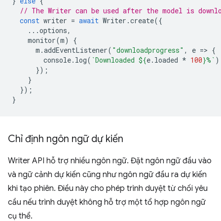
}
else
{
// The Writer can be used after the model is downl
const
writer
=
await
Writer
.
create
({
...
options
,
monitor
(
m
)
{
m
.
addEventListener
(
"downloadprogress"
,
e
=
>
{
console
.
log
(
`Downloaded 
${
e
.
loaded
*
100
}
%`
)
});
}
});
}
Chỉ định ngôn ngữ dự kiến
Writer API hỗ trợ nhiều ngôn ngữ. Đặt ngôn ngữ đầu vào
và ngữ cảnh dự kiến cũng như ngôn ngữ đầu ra dự kiến
khi tạo phiên. Điều này cho phép trình duyệt từ chối yêu
cầu nếu trình duyệt không hỗ trợ một tổ hợp ngôn ngữ
cụ thể.