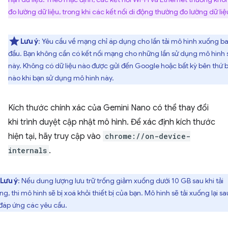
đo lường dữ liệu, trong khi các kết nối di động thường đo lường dữ liệ
Lưu ý
: Yêu cầu về mạng chỉ áp dụng cho lần tải mô hình xuống b
đầu. Bạn không cần có kết nối mạng cho những lần sử dụng mô hình 
này. Không có dữ liệu nào được gửi đến Google hoặc bất kỳ bên thứ 
nào khi bạn sử dụng mô hình này.
Kích thước chính xác của Gemini Nano có thể thay đổi
khi trình duyệt cập nhật mô hình. Để xác định kích thước
hiện tại, hãy truy cập vào
chrome://on-device-
internals
.
Lưu ý
: Nếu dung lượng lưu trữ trống giảm xuống dưới 10 GB sau khi tải
g, thì mô hình sẽ bị xoá khỏi thiết bị của bạn. Mô hình sẽ tải xuống lại sa
 đáp ứng các yêu cầu.