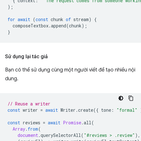
{
context
:
" The request comes from someone workin
);
for
await
(
const
chunk
of
stream
)
{
composeTextbox
.
append
(
chunk
);
}
Sử dụng lại tác giả
Bạn có thể sử dụng cùng một người viết để tạo nhiều nội
dung.
// Reuse a writer
const
writer
=
await
Writer
.
create
({
tone
:
"formal"
const
reviews
=
await
Promise
.
all
(
Array
.
from
(
document
.
querySelectorAll
(
"#reviews > .review"
),