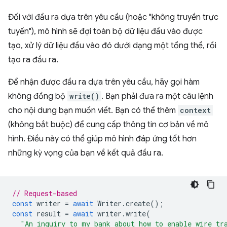
Đối với đầu ra dựa trên yêu cầu (hoặc "không truyền trực
tuyến"), mô hình sẽ đợi toàn bộ dữ liệu đầu vào được
tạo, xử lý dữ liệu đầu vào đó dưới dạng một tổng thể, rồi
tạo ra đầu ra.
Để nhận được đầu ra dựa trên yêu cầu, hãy gọi hàm
không đồng bộ
write()
. Bạn phải đưa ra một câu lệnh
cho nội dung bạn muốn viết. Bạn có thể thêm
context
(không bắt buộc) để cung cấp thông tin cơ bản về mô
hình. Điều này có thể giúp mô hình đáp ứng tốt hơn
những kỳ vọng của bạn về kết quả đầu ra.
// Request-based
const
writer
=
await
Writer
.
create
();
const
result
=
await
writer
.
write
(
"An inquiry to my bank about how to enable wire tr