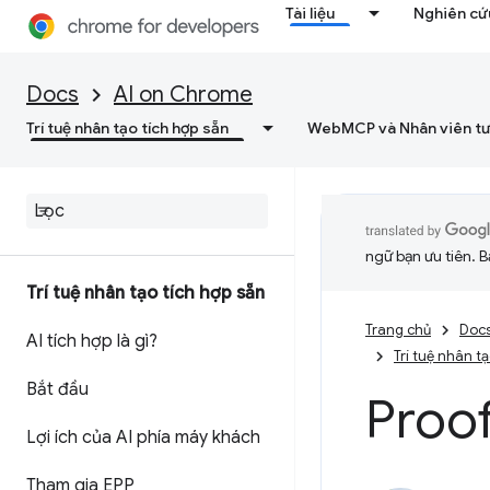
Tài liệu
Nghiên cứu
Docs
AI on Chrome
Trí tuệ nhân tạo tích hợp sẵn
WebMCP và Nhân viên tư
ngữ bạn ưu tiên. B
Trí tuệ nhân tạo tích hợp sẵn
Trang chủ
Doc
AI tích hợp là gì?
Trí tuệ nhân t
Bắt đầu
Proo
Lợi ích của AI phía máy khách
Tham gia EPP