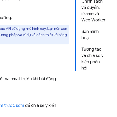
Chính sách
về quyền,
iframe và
thường.
Web Worker
g các API sử dụng mô hình này, bạn nên xem
Bản minh
ương pháp và ví dụ về cách thiết kế bằng
hoạ
Tương tác
và chia sẻ ý
kiến phản
hồi
ết và email trước khi bài đăng
em trước sớm
để chia sẻ ý kiến