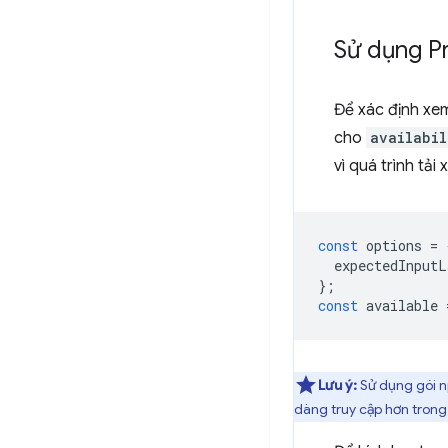
Sử dụng P
Để xác định xe
cho
availabil
vì quá trình tải
const
options
=
expectedInputL
};
const
available
Lưu ý:
Sử dụng gói
dàng truy cập hơn trong