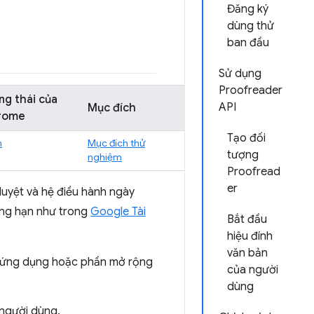
Đăng ký
dùng thử
ban đầu
Sử dụng
Proofreader
ng thái của
API
Mục đích
rome
Tạo đối
m
Mục đích thử
tượng
nghiệm
Proofread
er
 duyệt và hệ điều hành ngày
ẳng hạn như trong
Google Tài
Bắt đầu
hiệu đính
văn bản
ho ứng dụng hoặc phần mở rộng
của người
dùng
 người dùng.