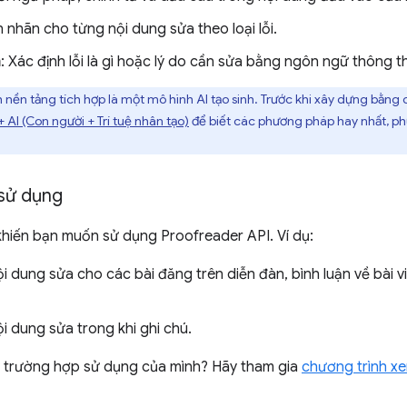
n nhãn cho từng nội dung sửa theo loại lỗi.
h
: Xác định lỗi là gì hoặc lý do cần sửa bằng ngôn ngữ thông 
h nền tảng tích hợp là một mô hình AI tạo sinh. Trước khi xây dựng bằn
AI (Con người + Trí tuệ nhân tạo)
để biết các phương pháp hay nhất, ph
sử dụng
khiến bạn muốn sử dụng Proofreader API. Ví dụ:
i dung sửa cho các bài đăng trên diễn đàn, bình luận về bài vi
i dung sửa trong khi ghi chú.
 trường hợp sử dụng của mình? Hãy tham gia
chương trình x