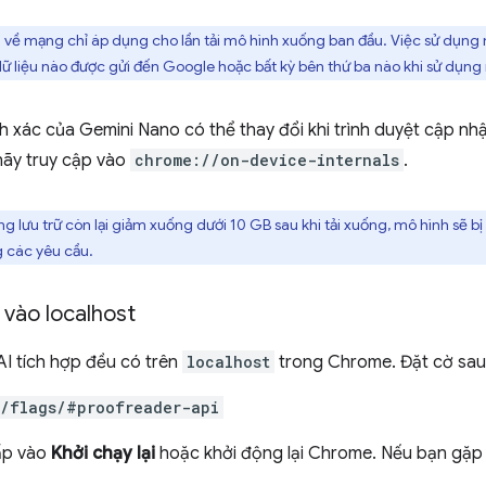
u về mạng chỉ áp dụng cho lần tải mô hình xuống ban đầu. Việc sử dụng 
 liệu nào được gửi đến Google hoặc bất kỳ bên thứ ba nào khi sử dụng
h xác của Gemini Nano có thể thay đổi khi trình duyệt cập nhậ
 hãy truy cập vào
chrome://on-device-internals
.
g lưu trữ còn lại giảm xuống dưới 10 GB sau khi tải xuống, mô hình sẽ bị x
g các yêu cầu.
 vào localhost
AI tích hợp đều có trên
localhost
trong Chrome. Đặt cờ sa
//flags/#proofreader-api
ấp vào
Khởi chạy lại
hoặc khởi động lại Chrome. Nếu bạn gặp 