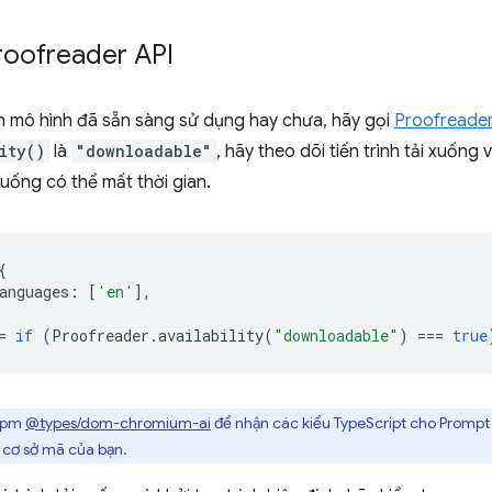
roofreader API
m mô hình đã sẵn sàng sử dụng hay chưa, hãy gọi
Proofreader.a
ity()
là
"downloadable"
, hãy theo dõi tiến trình tải xuốn
 xuống có thể mất thời gian.
{
anguages
:
[
'en'
],
=
if
(
Proofreader
.
availability
(
"downloadable"
)
===
true
 npm
@types/dom-chromium-ai
để nhận các kiểu TypeScript cho Prompt 
 cơ sở mã của bạn.