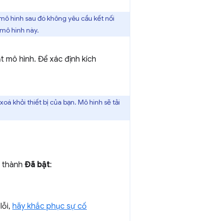
mô hình sau đó không yêu cầu kết nối
 mô hình này.
t mô hình. Để xác định kích
oá khỏi thiết bị của bạn. Mô hình sẽ tải
u thành
Đã bật
:
lỗi,
hãy khắc phục sự cố