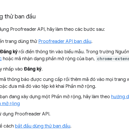
g thử ban đầu
dụng Proofreader API, hãy làm theo các bước sau:
ến trang dùng thử
Proofreader API ban đầu
.
Đăng ký
rồi điền thông tin vào biểu mẫu. Trong trường Nguồ
c
hoặc mã nhận dạng phần mở rộng của bạn,
chrome-exten
ãy nhấp vào
Đăng ký
.
mã thông báo được cung cấp rồi thêm mã đó vào mọi trang 
oặc đưa mã đó vào tệp kê khai Phần mở rộng.
bạn đang xây dựng một Phần mở rộng, hãy làm theo
hướng d
n mở rộng
ử dụng Proofreader API.
về cách
bắt đầu dùng thử ban đầu
.