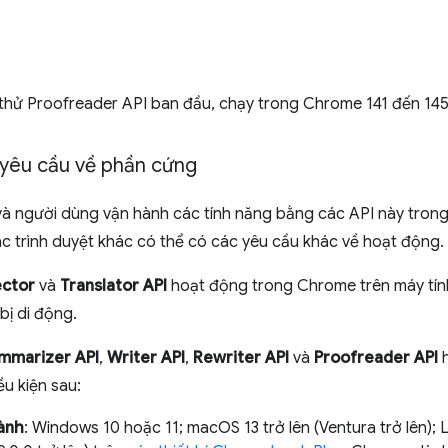
thử Proofreader API ban đầu, chạy trong Chrome 141 đến 145
yêu cầu về phần cứng
 và người dùng vận hành các tính năng bằng các API này tro
c trình duyệt khác có thể có các yêu cầu khác về hoạt động.
ctor
và
Translator API
hoạt động trong Chrome trên máy tín
bị di động.
mmarizer API
,
Writer API
,
Rewriter API
và
Proofreader API
h
u kiện sau:
ành
: Windows 10 hoặc 11; macOS 13 trở lên (Ventura trở lên)