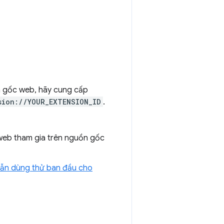
n gốc web, hãy cung cấp
sion://YOUR_EXTENSION_ID
.
web tham gia trên nguồn gốc
ẫn dùng thử ban đầu cho