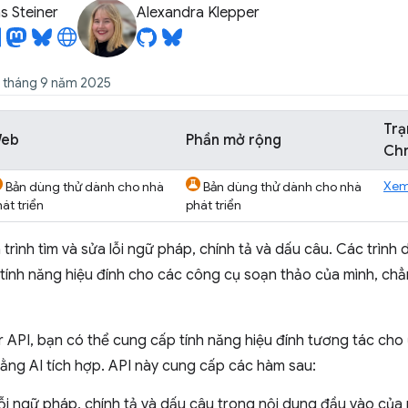
 Steiner
Alexandra Klepper
2 tháng 9 năm 2025
Trạ
eb
Phần mở rộng
Ch
Xe
Bản dùng thử dành cho nhà
Bản dùng thử dành cho nhà
át triển
phát triển
á trình tìm và sửa lỗi ngữ pháp, chính tả và dấu câu. Các trình
tính năng hiệu đính cho các công cụ soạn thảo của mình, ch
r API, bạn có thể cung cấp tính năng hiệu đính tương tác c
ằng AI tích hợp. API này cung cấp các hàm sau:
lỗi ngữ pháp, chính tả và dấu câu trong nội dung đầu vào của