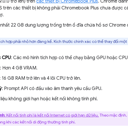
.0.0 trở lên) trên
các thiết bị Chromebook Plus
. Chrome dành
trên các thiết bị không phải Chromebook Plus chưa được c
ợ.
Ít nhất 22 GB dung lượng trống trên ổ đĩa chứa hồ sơ Chrome 
ch hợp phải nhỏ hơn đáng kể. Kích thước chính xác có thể thay đổi một
c CPU
: Các mô hình tích hợp có thể chạy bằng GPU hoặc CPU
: Hơn 4 GB VRAM.
: 16 GB RAM trở lên và 4 lõi CPU trở lên.
ý
: Prompt API có đầu vào âm thanh yêu cầu GPU.
 liệu không giới hạn hoặc kết nối không tính phí.
ính
: Kết nối tính phí là kết nối Internet có giới hạn dữ liệu.
Theo mặc định, 
rong khi các kết nối di động thường tính phí.