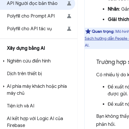
API Người đọc bản thảo
Nhãn
: Gắ
Polyfill cho Prompt API
Giải thíc
Polyfill cho API tác vụ
Quan trọng
: Mô hìn
Sách hướng dẫn People + 
AI.
Xây dựng bằng AI
Nghiên cứu điển hình
Trường hợp 
Dịch trên thiết bị
Có nhiều lý do 
AI phía máy khách hoặc phía
Đề xuất nộ
máy chủ
được gửi.
Đề xuất nộ
Tiện ích và AI
Bạn không thấy
AI kết hợp với Logic AI của
phản hồi.
Firebase