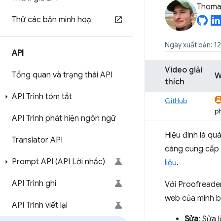
Thomas
Thử các bản minh hoạ
Ngày xuất bản: 1
API
Video giải
Tổng quan và trạng thái API
W
thích
API Trình tóm tắt
GitHub
ph
API Trình phát hiện ngôn ngữ
Hiệu đính là qu
Translator API
càng cung cấp 
Prompt API (API Lời nhắc)
liệu
.
API Trình ghi
Với Proofreade
web của mình b
API Trình viết lại
Sửa
: Sửa 