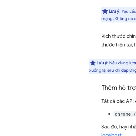
Lưu ý
: Yêu cầ
mạng. Không có dữ
Kích thước chín
thước hiện tại,
Lưu ý
: Nếu dung lượn
xuống lại sau khi đáp ứn
Thêm hỗ trợ
Tất cả các API 
chrome:
Sau đó, hãy nh
localhost
.