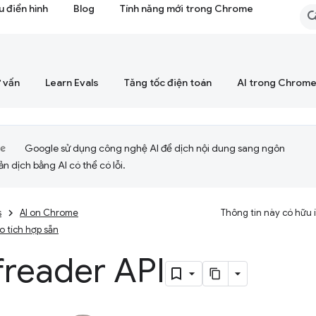
 điển hình
Blog
Tính năng mới trong Chrome
 vấn
Learn Evals
Tăng tốc điện toán
AI trong Chrom
Google sử dụng công nghệ AI để dịch nội dung sang ngôn
ản dịch bằng AI có thể có lỗi.
s
AI on Chrome
Thông tin này có hữu
ạo tích hợp sẵn
freader API