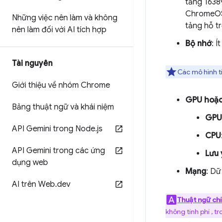
tảng 16389
ChromeOS 
Những việc nên làm và không
tảng hỗ tr
nên làm đối với AI tích hợp
Bộ nhớ
: 
Tài nguyên
Các mô hình tí
Giới thiệu về nhóm Chrome
GPU hoặ
Bảng thuật ngữ và khái niệm
GPU
API Gemini trong Node
.
js
CPU
API Gemini trong các ứng
Lưu 
dụng web
Mạng
: Dữ
AI trên Web
.
dev
Thuật ngữ ch
không tính phí , t