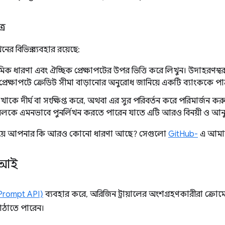
্র
ের বিভিন্ন ব্যবহার রয়েছে:
মিক ধারণা এবং ঐচ্ছিক প্রেক্ষাপটের উপর ভিত্তি করে লিখুন। উদাহরণস্
 প্রেক্ষাপটে ক্রেডিট সীমা বাড়ানোর অনুরোধ জানিয়ে একটি ব্যাংককে
েখাকে দীর্ঘ বা সংক্ষিপ্ত করে, অথবা এর সুর পরিবর্তন করে পরিমার্জন
ইমেলকে এমনভাবে পুনর্লিখন করতে পারেন যাতে এটি আরও বিনয়ী ও আনুষ
িয়ে আপনার কি আরও কোনো ধারণা আছে? সেগুলো
GitHub-
এ আমাদ
পিআই
(Prompt API)
ব্যবহার করে, অরিজিন ট্রায়ালের অংশগ্রহণকারীরা ক্রোম
াঠাতে পারেন।