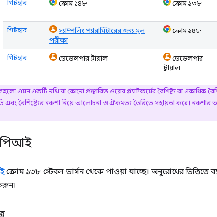
গিটহাব
ক্রোম ১৪৮
ক্রোম ১৩৮
গিটহাব
স্যাম্পলিং প্যারামিটারের জন্য মূল
ক্রোম ১৪৮
পরীক্ষা
গিটহাব
ডেভেলপার ট্রায়াল
ডেভেলপার
ট্রায়াল
র
হলো এমন একটি নথি যা কোনো প্রস্তাবিত ওয়েব প্ল্যাটফর্মের বৈশিষ্ট্য বা একাধিক বৈশ
ধতি এবং বৈশিষ্ট্যের নকশা নিয়ে আলোচনা ও ঐকমত্য তৈরিতে সহায়তা করে। নকশার অ
এপিআই
আই
ক্রোম ১৩৮ স্টেবল ভার্সন থেকে পাওয়া যাচ্ছে। অনুরোধের ভিত্তিতে ব
করুন।
্র