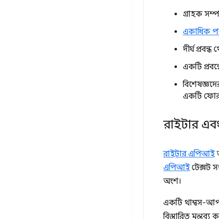
গ্রাহক সম্
একাধিক পণ্
দীর্ঘ প্রবন্
একটি প্রবন
বিশেষজ্ঞদের
একটি ফোরাম
রাইটার এব
রাইটার এপিআই
আ
এপিআই
টেক্সট 
অংশ।
একটি থাম্বস-আপ প
বিস্তারিত মন্তব্য 