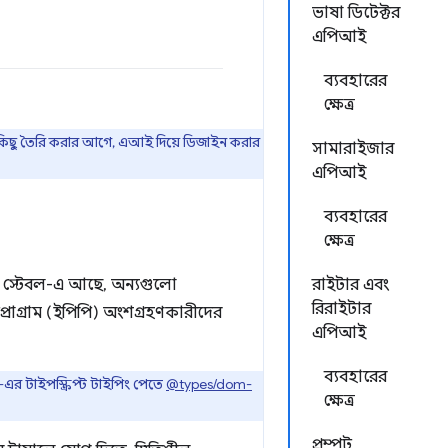
ভাষা ডিটেক্টর
এপিআই
ব্যবহারের
ক্ষেত্র
ে কিছু তৈরি করার আগে, এআই দিয়ে ডিজাইন করার
সামারাইজার
এপিআই
ব্যবহারের
ক্ষেত্র
রোম স্টেবল-এ আছে, অন্যগুলো
রাইটার এবং
রিরাইটার
্রোগ্রাম (ইপিপি) অংশগ্রহণকারীদের
এপিআই
ব্যবহারের
র টাইপস্ক্রিপ্ট টাইপিং পেতে
@types/dom-
ক্ষেত্র
প্রম্পট