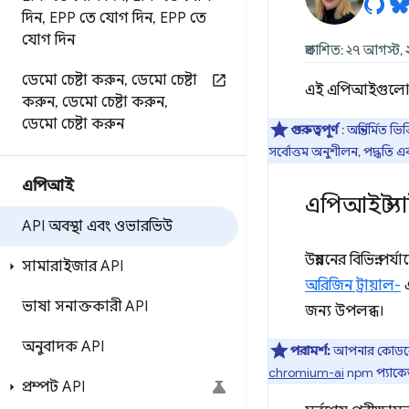
দিন
,
EPP তে যোগ দিন
,
EPP তে
যোগ দিন
প্রকাশিত: ২৭ আগস্ট,
ডেমো চেষ্টা করুন
,
ডেমো চেষ্টা
এই এপিআইগুলো 
করুন
,
ডেমো চেষ্টা করুন
,
ডেমো চেষ্টা করুন
গুরুত্বপূর্ণ
: অন্তর্নির্
সর্বোত্তম অনুশীলন, পদ্ধত
এপিআই
এপিআই স্ট্য
API অবস্থা এবং ওভারভিউ
উন্নয়নের বিভিন্
সামারাইজার API
অরিজিন ট্রায়াল-
এ
ভাষা সনাক্তকারী API
জন্য উপলব্ধ।
অনুবাদক API
পরামর্শ:
আপনার কোডবেসে
chromium-ai
npm প্যাকেজ
প্রম্পট API