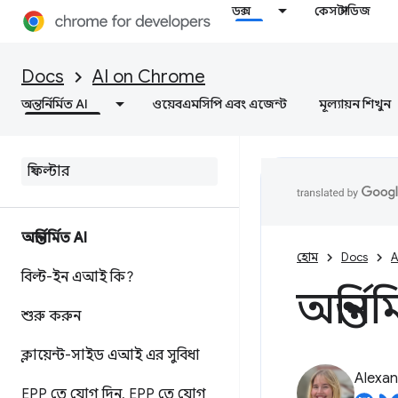
ডক্স
কেস স্টাডিজ
Docs
AI on Chrome
অন্তর্নির্মিত AI
ওয়েবএমসিপি এবং এজেন্ট
মূল্যায়ন শিখুন
অন্তর্নির্মিত AI
হোম
Docs
A
বিল্ট-ইন এআই কি?
অন্তর্ন
শুরু করুন
ক্লায়েন্ট-সাইড এআই এর সুবিধা
Alexan
EPP তে যোগ দিন
,
EPP তে যোগ