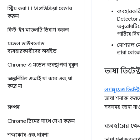
স্ট্রিম করা LLM প্রতিক্রিয়া রেন্ডার
ব্যবহারকার
করুন
Detector A
অনুরোধটিক
বিল্ট-ইন মডেলটি ডিবাগ করুন
পাঠিয়ে দিন
মডেল ডাউনলোড
সোশ্যাল নে
ব্যবহারকারীদের অবহিত
তারা বোঝে
Chrome-এ মডেল ব্যবস্থাপনা বুঝুন
ভাষা ডিটে
অন্তর্নির্মিত এআই যা করে এবং যা
করে না
ল্যাঙ্গুয়েজ ডিটে
ভাষা শনাক্ত করতে
সবসময় জানা না
সম্পদ
Chrome টিমের সাথে দেখা করুন
ব্যবহারের ক্ষেত
শব্দকোষ এবং ধারণা
ভাষা শনাক্তকরণের 