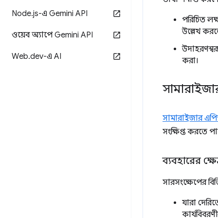
Node
.
js-এ Gemini API
পরিচিত লক্
উল্লেখ করত
ওয়েব অ্যাপে Gemini API
উদাহরণস্বর
Web
.
dev-এ AI
করা।
সামারাইজ
সামারাইজার এপ
সংক্ষিপ্ত করতে প
ব্যবহারের ক্ষেত
সারসংক্ষেপের বিভিন
যারা দেরিত
কার্যবিবরণী