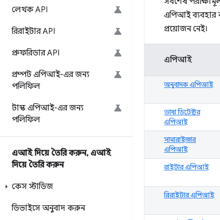
সর্বশেষ পরীক্ষা
লেখক API
এপিআই ব্যবহার ক
প্রয়োজন নেই।
রিরাইটার API
প্রুফরিডার API
এপিআই
প্রম্পট এপিআই-এর জন্য
অনুবাদক এপিআই
পলিফিল
টাস্ক এপিআই-এর জন্য
ভাষা ডিটেক্টর
পলিফিল
এপিআই
সামারাইজার
এপিআই
এআই দিয়ে তৈরি করুন
,
এআই
দিয়ে তৈরি করুন
রাইটার এপিআই
কেস স্টাডিজ
রিরাইটার এপিআই
ডিভাইসে অনুবাদ করুন