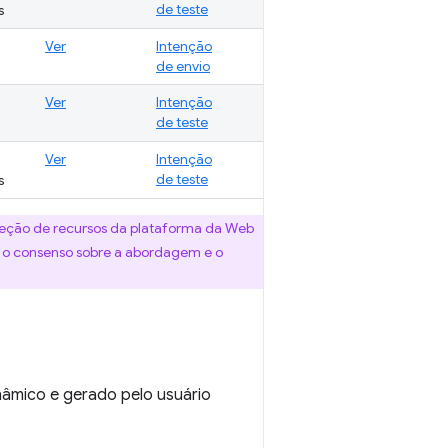
de teste
s
Ver
Intenção
de envio
Ver
Intenção
de teste
Ver
Intenção
de teste
s
ção de recursos da plataforma da Web
s, o consenso sobre a abordagem e o
nâmico e gerado pelo usuário