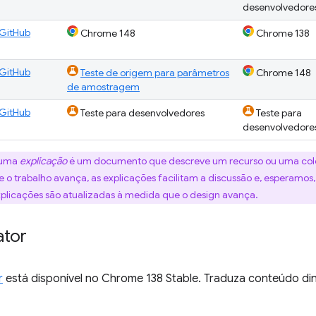
desenvolvedore
GitHub
Chrome 148
Chrome 138
GitHub
Teste de origem para parâmetros
Chrome 148
de amostragem
GitHub
Teste para desenvolvedores
Teste para
desenvolvedore
uma
explicação
é um documento que descreve um recurso ou uma cole
 o trabalho avança, as explicações facilitam a discussão e, esperamo
xplicações são atualizadas à medida que o design avança.
ator
r
está disponível no Chrome 138 Stable. Traduza conteúdo di