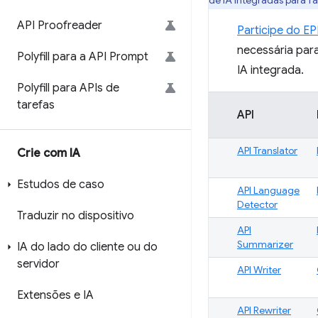
de IA integradas para fa
API Proofreader
Participe do E
necessária para
Polyfill para a API Prompt
IA integrada.
Polyfill para APIs de
tarefas
API
API Translator
Crie com IA
Estudos de caso
API Language
Detector
Traduzir no dispositivo
API
Summarizer
IA do lado do cliente ou do
servidor
API Writer
Extensões e IA
API Rewriter