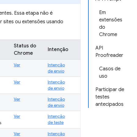
Em
entes. Essa etapa não é
extensões
ar sites ou extensões usando
do
Chrome
Status do
API
Intenção
Chrome
Proofreader
Ver
Intenção
Casos de
de envio
uso
Ver
Intenção
de envio
Participar de
testes
Ver
Intenção
antecipados
de envio
Ver
Intenção
de teste
s
Ver
Intenção