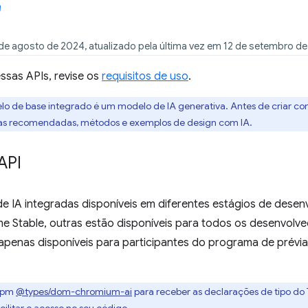
de agosto de 2024, atualizado pela última vez em 12 de setembro d
ssas APIs, revise os
requisitos de uso
.
lo de base integrado é um modelo de IA generativa. Antes de criar co
cas recomendadas, métodos e exemplos de design com IA.
API
de IA integradas disponíveis em diferentes estágios de dese
e Stable, outras estão disponíveis para todos os desenvol
penas disponíveis para participantes do programa de prévia 
 npm
@types/dom-chromium-ai
para receber as declarações de tipo do T