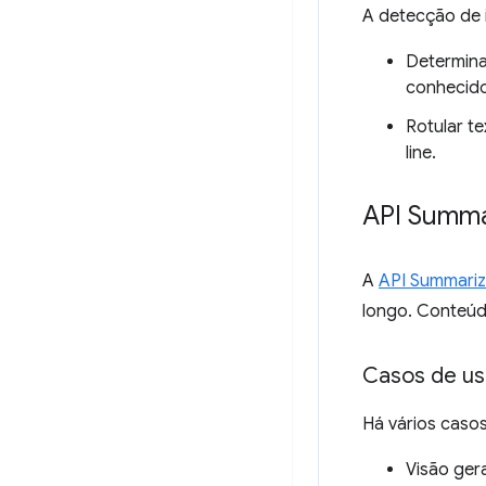
A detecção de 
Determina
conhecido
Rotular te
line.
API Summa
A
API Summariz
longo. Conteúdo
Casos de u
Há vários caso
Visão ger