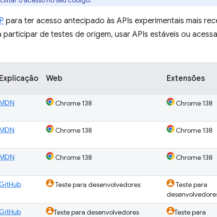
cilitar o acesso no seu código.
PP
para ter acesso antecipado às APIs experimentais mais rec
 participar de testes de origem, usar APIs estáveis ou acess
Explicação
Web
Extensões
MDN
Chrome 138
Chrome 138
MDN
Chrome 138
Chrome 138
MDN
Chrome 138
Chrome 138
GitHub
Teste para desenvolvedores
Teste para
desenvolvedore
GitHub
Teste para desenvolvedores
Teste para