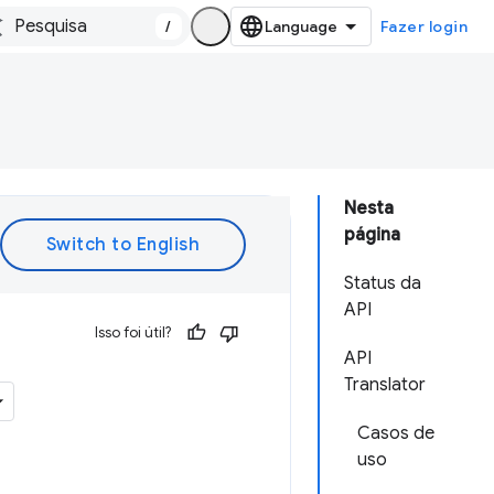
/
Fazer login
Nesta
página
Status da
API
Isso foi útil?
API
Translator
Casos de
uso