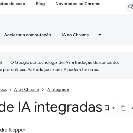
udos de caso
Blog
Novidades no Chrome
Acelerar a computação
IA no Chrome
O Google usa tecnologia de IA na tradução de conteúdos
e preferência. As traduções com IA podem ter erros.
ocs
AI on Chrome
IA integrada
de IA integradas
dra Klepper