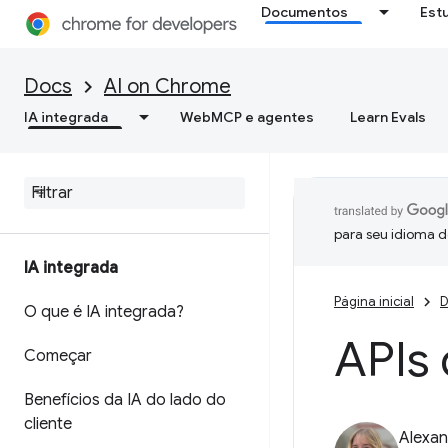
Documentos
Est
Docs
AI on Chrome
IA integrada
WebMCP e agentes
Learn Evals
para seu idioma d
IA integrada
Página inicial
D
O que é IA integrada?
APIs 
Começar
Benefícios da IA do lado do
cliente
Alexan