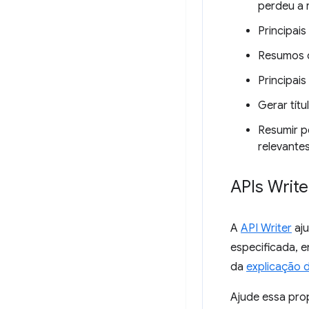
perdeu a r
Principai
Resumos d
Principais
Gerar tít
Resumir p
relevante
APIs Write
A
API Writer
aju
especificada, 
da
explicação d
Ajude essa pro