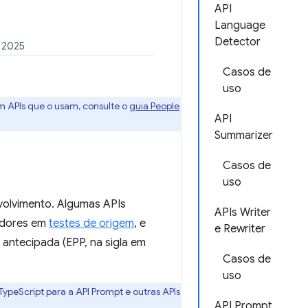
API
Language
Detector
e 2025
Casos de
uso
m APIs que o usam, consulte o
guia People
API
Summarizer
Casos de
uso
nvolvimento. Algumas APIs
APIs Writer
vedores em
testes de origem
, e
e Rewriter
antecipada (EPP, na sigla em
Casos de
uso
ypeScript para a API Prompt e outras APIs
API Prompt