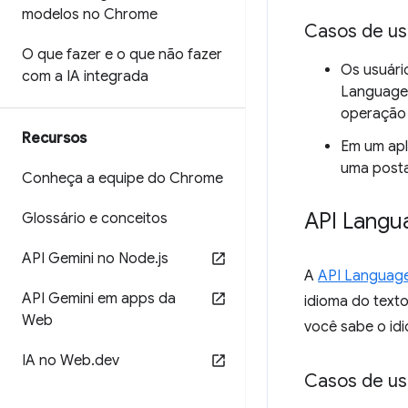
modelos no Chrome
Casos de u
O que fazer e o que não fazer
Os usuário
com a IA integrada
Language 
operação 
Recursos
Em um apl
uma posta
Conheça a equipe do Chrome
API Langu
Glossário e conceitos
API Gemini no Node
.
js
A
API Languag
API Gemini em apps da
idioma do text
Web
você sabe o id
IA no Web
.
dev
Casos de u