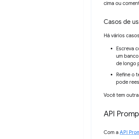
cima ou coment
Casos de u
Há vários casos
Escreva c
um banco 
de longo 
Refine o 
pode rees
Você tem outra
API Promp
Com a
API Pro