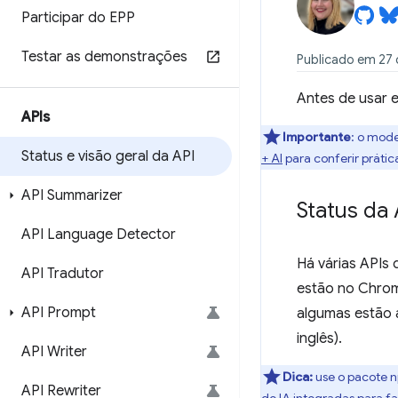
Participar do EPP
Testar as demonstrações
Publicado em 27 
Antes de usar e
APIs
Importante
: o mode
Status e visão geral da API
+ AI
para conferir práti
API Summarizer
Status da 
API Language Detector
Há várias APIs 
API Tradutor
estão no Chrom
API Prompt
algumas estão a
inglês).
API Writer
Dica:
use o pacote
API Rewriter