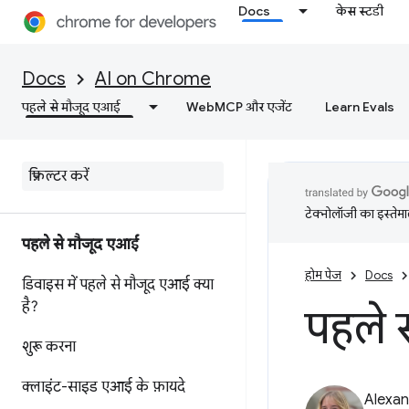
Docs
केस स्टडी
Docs
AI on Chrome
पहले से मौजूद एआई
WebMCP और एजेंट
Learn Evals
टेक्नोलॉजी का इस्तेमाल
पहले से मौजूद एआई
होम पेज
Docs
डिवाइस में पहले से मौजूद एआई क्या
है?
पहले 
शुरू करना
क्लाइंट-साइड एआई के फ़ायदे
Alexan