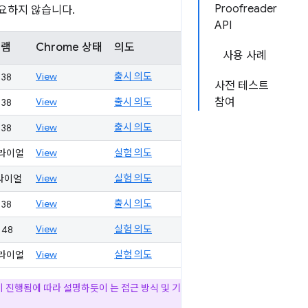
Proofreader
필요하지 않습니다.
API
그램
Chrome 상태
의도
사용 사례
View
출시 의도
138
사전 테스트
View
출시 의도
참여
138
View
출시 의도
138
View
실험 의도
라이얼
View
실험 의도
라이얼
View
출시 의도
138
View
실험 의도
148
View
실험 의도
라이얼
 진행됨에 따라 설명하듯이 는 접근 방식 및 기