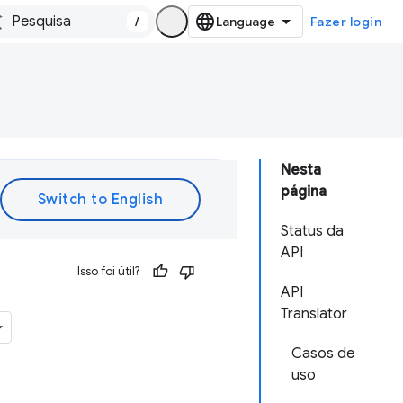
/
Fazer login
Nesta
página
Status da
API
Isso foi útil?
API
Translator
Casos de
uso