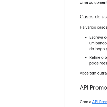
cima ou coment
Casos de u
Há vários casos
Escreva c
um banco 
de longo 
Refine o 
pode rees
Você tem outra
API Promp
Com a
API Pro