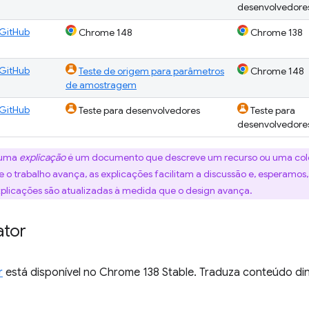
desenvolvedore
GitHub
Chrome 148
Chrome 138
GitHub
Teste de origem para parâmetros
Chrome 148
de amostragem
GitHub
Teste para desenvolvedores
Teste para
desenvolvedore
uma
explicação
é um documento que descreve um recurso ou uma cole
 o trabalho avança, as explicações facilitam a discussão e, esperamo
xplicações são atualizadas à medida que o design avança.
ator
r
está disponível no Chrome 138 Stable. Traduza conteúdo di