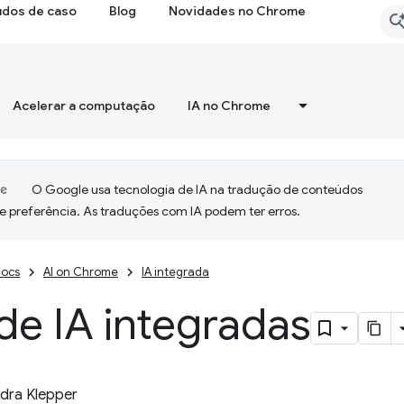
udos de caso
Blog
Novidades no Chrome
Acelerar a computação
IA no Chrome
O Google usa tecnologia de IA na tradução de conteúdos
e preferência. As traduções com IA podem ter erros.
ocs
AI on Chrome
IA integrada
de IA integradas
dra Klepper