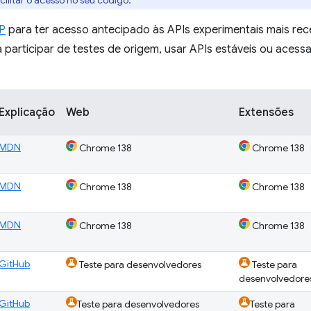
cilitar o acesso no seu código.
PP
para ter acesso antecipado às APIs experimentais mais rec
 participar de testes de origem, usar APIs estáveis ou acess
Explicação
Web
Extensões
MDN
Chrome 138
Chrome 138
MDN
Chrome 138
Chrome 138
MDN
Chrome 138
Chrome 138
GitHub
Teste para desenvolvedores
Teste para
desenvolvedore
GitHub
Teste para desenvolvedores
Teste para