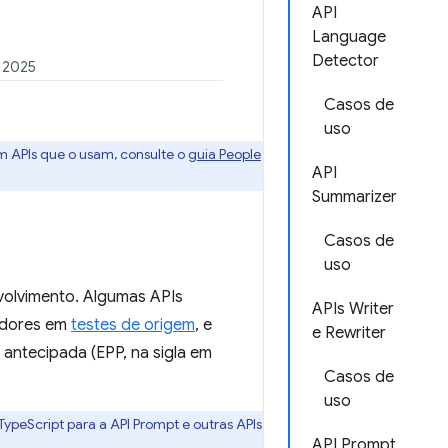
API
Language
Detector
e 2025
Casos de
uso
m APIs que o usam, consulte o
guia People
API
Summarizer
Casos de
uso
nvolvimento. Algumas APIs
APIs Writer
vedores em
testes de origem
, e
e Rewriter
antecipada (EPP, na sigla em
Casos de
uso
ypeScript para a API Prompt e outras APIs
API Prompt