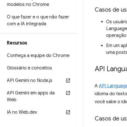
modelos no Chrome
Casos de u
O que fazer e o que não fazer
Os usuário
com a IA integrada
Language 
operação 
Recursos
Em um apl
uma posta
Conheça a equipe do Chrome
API Langu
Glossário e conceitos
API Gemini no Node
.
js
A
API Languag
API Gemini em apps da
idioma do text
Web
você sabe o id
IA no Web
.
dev
Casos de u