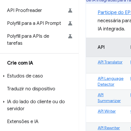
de IA integradas para fa
API Proofreader
Participe do E
necessária para
Polyfill para a API Prompt
IA integrada.
Polyfill para APIs de
tarefas
API
API Translator
Crie com IA
Estudos de caso
API Language
Detector
Traduzir no dispositivo
API
Summarizer
IA do lado do cliente ou do
servidor
API Writer
Extensões e IA
API Rewriter