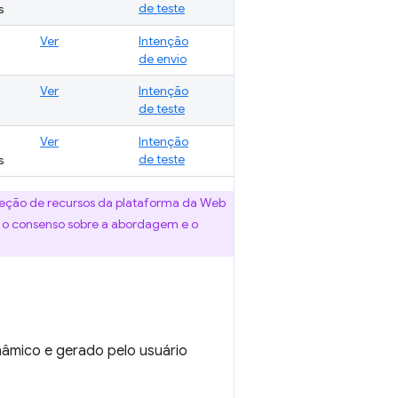
de teste
s
Ver
Intenção
de envio
Ver
Intenção
de teste
Ver
Intenção
de teste
s
ção de recursos da plataforma da Web
s, o consenso sobre a abordagem e o
nâmico e gerado pelo usuário