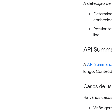
A detecção de 
Determina
conhecido
Rotular te
line.
API Summa
A
API Summariz
longo. Conteúdo
Casos de u
Há vários caso
Visão ger