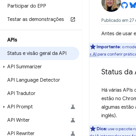
Participar do EPP
Testar as demonstrações
Publicado em 27 
Antes de usar e
APIs
Importante
: o mode
Status e visão geral da API
+ AI
para conferir práti
API Summarizer
Status da 
API Language Detector
Há várias APIs 
API Tradutor
estão no Chrom
API Prompt
algumas estão a
inglês).
API Writer
Dica:
use o pacote
API Rewriter