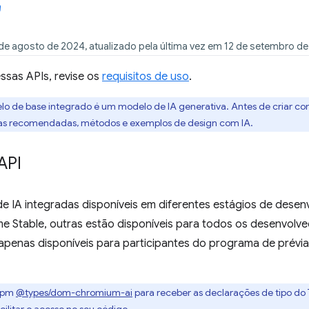
de agosto de 2024, atualizado pela última vez em 12 de setembro d
ssas APIs, revise os
requisitos de uso
.
lo de base integrado é um modelo de IA generativa. Antes de criar co
cas recomendadas, métodos e exemplos de design com IA.
API
de IA integradas disponíveis em diferentes estágios de dese
e Stable, outras estão disponíveis para todos os desenvol
penas disponíveis para participantes do programa de prévia 
 npm
@types/dom-chromium-ai
para receber as declarações de tipo do T