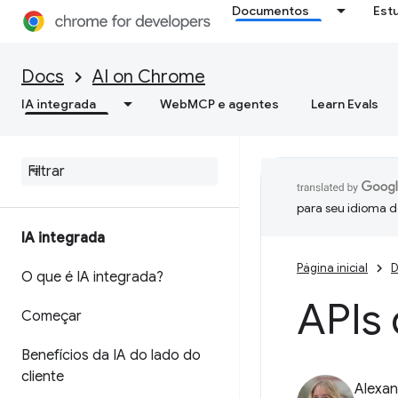
Documentos
Est
Docs
AI on Chrome
IA integrada
WebMCP e agentes
Learn Evals
para seu idioma d
IA integrada
Página inicial
D
O que é IA integrada?
APIs 
Começar
Benefícios da IA do lado do
cliente
Alexan