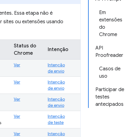
Em
entes. Essa etapa não é
extensões
ar sites ou extensões usando
do
Chrome
Status do
API
Intenção
Chrome
Proofreader
Ver
Intenção
Casos de
de envio
uso
Ver
Intenção
de envio
Participar de
testes
Ver
Intenção
antecipados
de envio
Ver
Intenção
de teste
s
Ver
Intenção