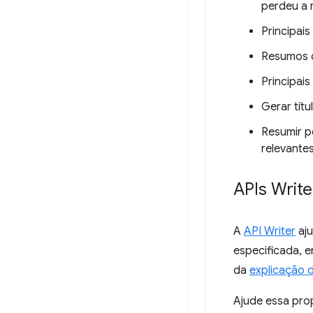
perdeu a r
Principai
Resumos d
Principais
Gerar tít
Resumir p
relevante
APIs Write
A
API Writer
aju
especificada, 
da
explicação d
Ajude essa pro