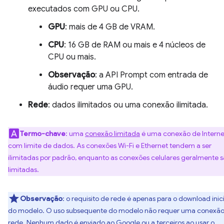
executados com GPU ou CPU.
GPU
: mais de 4 GB de VRAM.
CPU
: 16 GB de RAM ou mais e 4 núcleos de
CPU ou mais.
Observação
: a API Prompt com entrada de
áudio requer uma GPU.
Rede
: dados ilimitados ou uma conexão ilimitada.
Termo-chave
: uma
conexão limitada
é uma conexão de Interne
com limite de dados. As conexões Wi-Fi e Ethernet tendem a ser
ilimitadas por padrão, enquanto as conexões celulares geralmente 
limitadas.
Observação
: o requisito de rede é apenas para o download inici
do modelo. O uso subsequente do modelo não requer uma conexão
rede. Nenhum dado é enviado ao Google ou a terceiros ao usar o