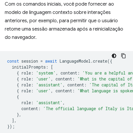
Com os comandos iniciais, você pode fornecer ao
modelo de linguagem contexto sobre interações
anteriores, por exemplo, para permitir que o usuário
retome uma sessão armazenada após a reinicialização
do navegador.
const
session
=
await
LanguageModel
.
create
({
initialPrompts
:
[
{
role
:
'system'
,
content
:
'You are a helpful an
{
role
:
'user'
,
content
:
'What is the capital of
{
role
:
'assistant'
,
content
:
'The capital of It
{
role
:
'user'
,
content
:
'What language is spoke
{
role
:
'assistant'
,
content
:
'The official language of Italy is It
},
],
});